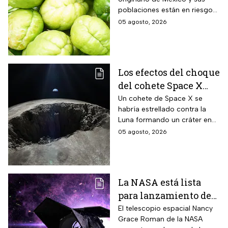
Instituto de Ecología
poblaciones están en riesgo
de desaparecer a corto plazo
05 agosto, 2026
de acuerdo con el Instituto de
Ecología.
Los efectos del choque
del cohete Space X
contra la Luna
Un cohete de Space X se
habría estrellado contra la
Luna formando un cráter en
nuestro satélite natural, ¿qué
05 agosto, 2026
consecuencias tendrá? Aquí
te contamos.
La NASA está lista
para lanzamiento del
telescopio espacial
El telescopio espacial Nancy
Grace Roman de la NASA
Nancy Grace Roman