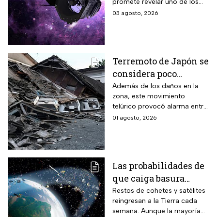
promete revelar uno de los
misterios más grandes del
03 agosto, 2026
Universo.
Terremoto de Japón se
considera poco
común; así lo
Además de los daños en la
zona, este movimiento
explican los expertos
telúrico provocó alarma entre
la comunidad científica
01 agosto, 2026
Las probabilidades de
que caiga basura
espacial sobre tu casa,
Restos de cohetes y satélites
reingresan a la Tierra cada
según la ciencia
semana. Aunque la mayoría