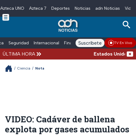
Azteca UNO
Azteca 7
Deportes
Noticias
adn Noticias
Video
Skip to main content
Suscríbete
ica
Seguridad
Internacional
Finanzas
adn Noticias Radio
Esp
TV En Vivo
ÚLTIMA HORA
Estados Unidos susp
/
Ciencia
/
Nota
VIDEO: Cadáver de ballena
explota por gases acumulados