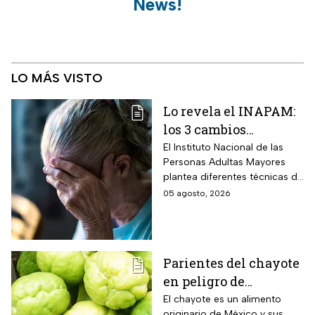
News!
LO MÁS VISTO
Lo revela el INAPAM:
los 3 cambios
silenciosos que sufre
El Instituto Nacional de las
Personas Adultas Mayores
tu cerebro de forma
plantea diferentes técnicas de
natural al envejecer
estimulación mental para
05 agosto, 2026
mitigar los fallos de atención
y olvidos cotidianos.
Parientes del chayote
en peligro de
extinción, advierte
El chayote es un alimento
originario de México y sus