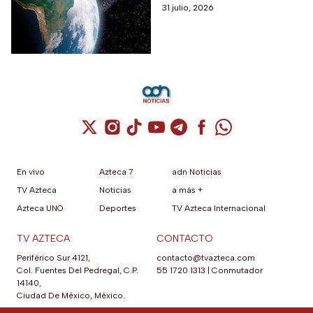
se desintegra en la atmósfera,
31 julio, 2026
el aumento de basura
espacial ya genera
preocupación.
Cuenta de X / Twitter (se abre en una nuev
Cuenta de Instagram (se abre en una n
Cuenta de TikTok (se abre en una
Cuenta de YouTube (se abre 
Cuenta de Telegram (se a
Cuenta de Facebook 
Cuenta de Whats
En vivo
Azteca 7
adn Noticias
TV Azteca
Noticias
a más +
Azteca UNO
Deportes
TV Azteca Internacional
TV AZTECA
CONTACTO
Periférico Sur 4121,
contacto@tvazteca.com
Col. Fuentes Del Pedregal, C.P.
55 1720 1313
|
Conmutador
14140,
Ciudad De México, México.