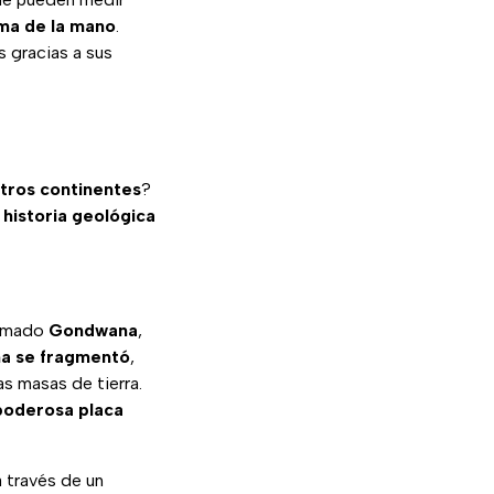
ma de la mano
.
s gracias a sus
otros continentes
?
 historia geológica
lamado
Gondwana
,
a se fragmentó
,
as masas de tierra.
 poderosa placa
 través de un