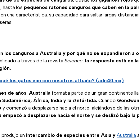
s
, hasta los
pequeños ratones canguros que caben en la pal
n una característica: su capacidad para saltar largas distancia
seras.
n los canguros a Australia y por qué no se expandieron a 
licado a través de la revista
Science
,
la respuesta está en la
gión.
qué los gatos van con nosotros al baño? (adn40.mx)
nes de año
s,
Australia
formaba parte de un gran continente l
a
Sudamérica, África, India y la Antártida.
Cuando
Gondwan
ó
y comenzó a desplazarse hacia el norte, alejándose de las otr
a empezó a desplazarse hacia el norte y se deslizó bajo la
 produjo un
intercambio de especies entre Asia y
Australia
a