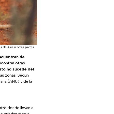
s de Asia u otras partes
ncuentran de
ncontrar otras
sto no sucede del
ras zonas. Según
iana (ANU) y de la
ntre donde llevan a
e pueden medir