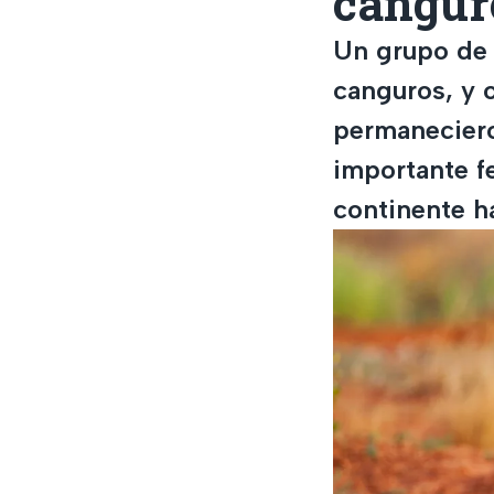
canguro
Un grupo de 
canguros, y 
permaneciero
importante f
continente h