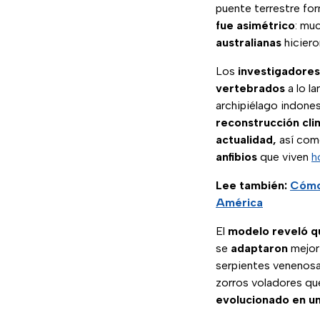
puente terrestre fo
fue asimétrico
: mu
australianas
hicier
Los
investigadores
vertebrados
a lo la
archipiélago indones
reconstrucción
cli
actualidad,
así com
anfibios
que viven
h
Lee también:
Cómo 
América
El
modelo reveló que
se
adaptaron
mejor
serpientes venenosa
zorros voladores qu
evolucionado en un