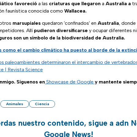
iático
favoreció
a las
criaturas que
llegaron
a
Australia a
tr
gión faunística conocida como
Wallacea.
otros
marsupiales
quedaron 'confinados' en
Australia
, donde 
petidores. Allí
pudieron diversificarse
y ocupar diferentes n
guros son un símbolo de la biodiversidad de Australia.
s como el cambio climático ha puesto al borde de la extinci
os paleoambientes determinaron el intercambio de vertebrados 
ce | Revista Science
nmigo. Síguenos en
Showcase de Google
y mantente siemp
Animales
Ciencia
erdas nuestro contenido, sigue a adn N
Google News!