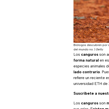
Biólogos descubren por qu
del mundo no.
|
Getty
Los
canguros
son a
forma natural
en es
especies animales d
lado contrario
. Pue
refiere un reciente 
universidad ETH de 
Suscríbete a nues
Los
canguros
son
m
sus crías. E
xisten m