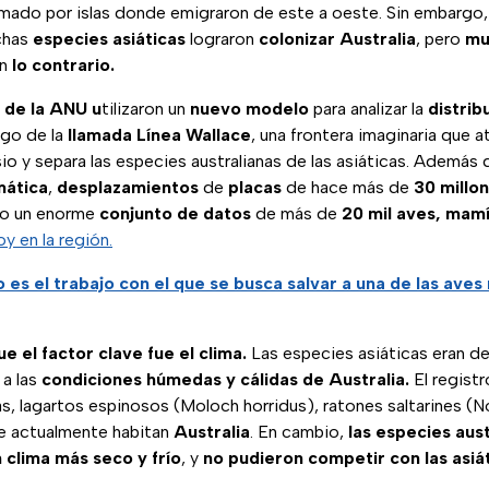
rmado por islas donde emigraron de este a oeste. Sin embargo
chas
especies
asiáticas
lograron
colonizar
Australia
, pero
mu
on
lo contrario.
 de la ANU u
tilizaron un
nuevo
modelo
para analizar la
distrib
rgo de la
llamada Línea Wallace
, una frontera imaginaria que at
io y separa las especies australianas de las asiáticas. Además 
mática
,
desplazamientos
de
placas
de hace más de
30 millon
o un enorme
conjunto
de
datos
de más de
20 mil aves, mamí
oy en la región.
es el trabajo con el que se busca salvar a una de las ave
 el factor clave fue el clima.
Las especies asiáticas eran d
 a las
condiciones húmedas y cálidas de Australia.
El registr
s, lagartos espinosos (Moloch horridus), ratones saltarines (
e actualmente habitan
Australia
. En cambio,
las especies aus
 clima más seco y frío
, y
no pudieron competir con las asiát