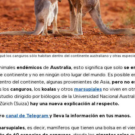
é los canguros sólo habitan dentro del continente australiano y otras especie
nimales
endémicos
de
Australia
, esto significa que solo
se e
e continente y no en ningún otro lugar del mundo. Es posible e
entro del continente, algunas provenientes de Asia,
pero no e
s los
canguros
, los
koalas
y otros
marsupiales
no viven en ot
estudio dirigido por biólogos de la Universidad Nacional Austral
Zúrich (Suiza)
hay una nueva explicación al respecto.
tro
canal de Telegram
y lleva la información en tus manos.
arsupiales
, es decir, mamíferos que tienen una bolsa en el vie
ás de 60 especies de canguros
, desde los
gigantes rojos
qu