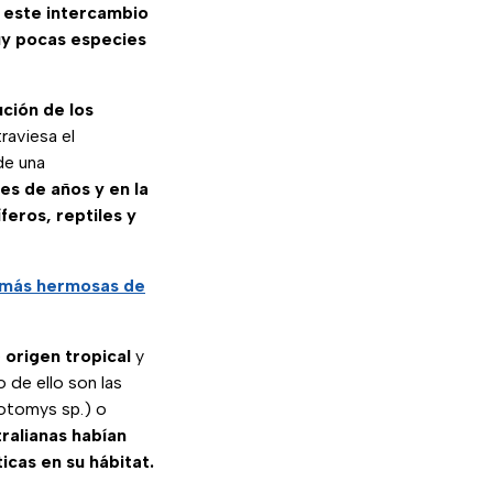
,
este intercambio
y pocas especies
ución de los
raviesa el
de una
es de años y en la
feros, reptiles y
s más hermosas de
e
origen tropical
y
o de ello son las
Notomys sp.) o
tralianas habían
icas en su hábitat.