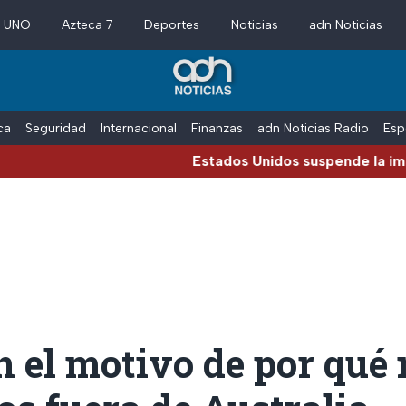
a UNO
Azteca 7
Deportes
Noticias
adn Noticias
ica
Seguridad
Internacional
Finanzas
adn Noticias Radio
Esp
Estados Unidos suspende la importación d
 el motivo de por qué