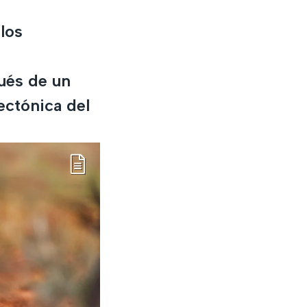
los
ués de un
ectónica del