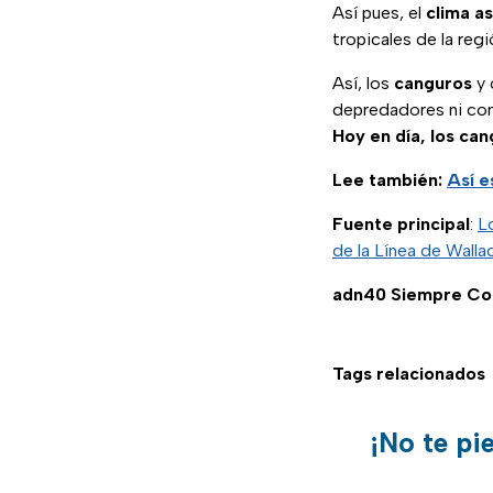
Así pues, el
clima as
tropicales de la re
Así, los
canguros
y 
depredadores ni com
Hoy en día, los can
Lee también:
Así e
Fuente principal
:
L
de la Línea de Walla
adn40 Siempre Co
Tags relacionados
¡No te pi