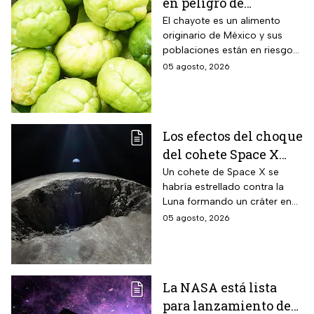
en peligro de
extinción, advierte
El chayote es un alimento
originario de México y sus
Instituto de Ecología
poblaciones están en riesgo
de desaparecer a corto plazo
05 agosto, 2026
de acuerdo con el Instituto de
Ecología.
Los efectos del choque
del cohete Space X
contra la Luna
Un cohete de Space X se
habría estrellado contra la
Luna formando un cráter en
nuestro satélite natural, ¿qué
05 agosto, 2026
consecuencias tendrá? Aquí
te contamos.
La NASA está lista
para lanzamiento del