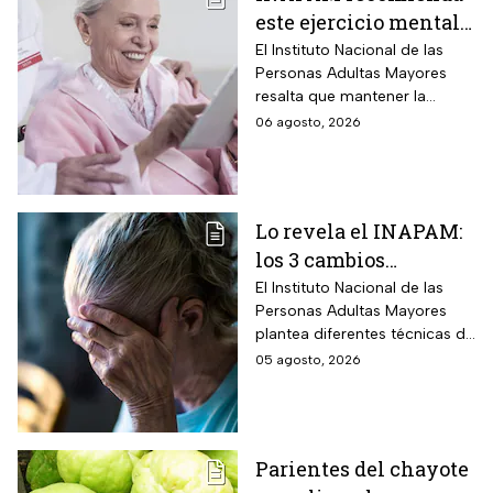
este ejercicio mental
para adultos mayores
El Instituto Nacional de las
Personas Adultas Mayores
5 veces a la semana
resalta que mantener la
durante 3 meses para
disciplina es la clave para
06 agosto, 2026
mejorar la atención
alcanzar los resultados
deseados.
Lo revela el INAPAM:
los 3 cambios
silenciosos que sufre
El Instituto Nacional de las
Personas Adultas Mayores
tu cerebro de forma
plantea diferentes técnicas de
natural al envejecer
estimulación mental para
05 agosto, 2026
mitigar los fallos de atención
y olvidos cotidianos.
Parientes del chayote