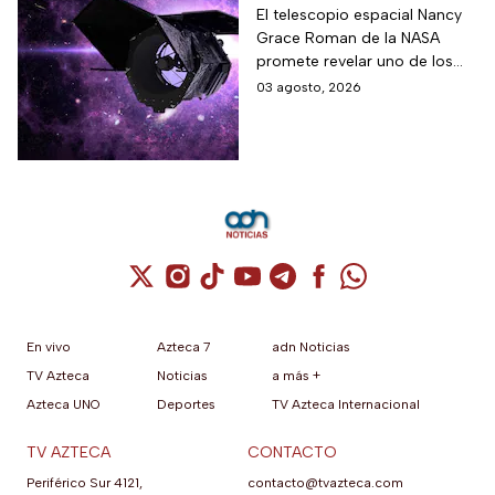
telescopio espacial
El telescopio espacial Nancy
Grace Roman de la NASA
Nancy Grace Roman
promete revelar uno de los
misterios más grandes del
03 agosto, 2026
Universo.
Cuenta de X / Twitter (se abre en una nuev
Cuenta de Instagram (se abre en una n
Cuenta de TikTok (se abre en una
Cuenta de YouTube (se abre 
Cuenta de Telegram (se a
Cuenta de Facebook 
Cuenta de Whats
En vivo
Azteca 7
adn Noticias
TV Azteca
Noticias
a más +
Azteca UNO
Deportes
TV Azteca Internacional
TV AZTECA
CONTACTO
Periférico Sur 4121,
contacto@tvazteca.com