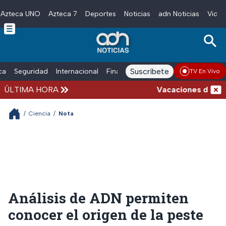
Azteca UNO
Azteca 7
Deportes
Noticias
adn Noticias
Video
Skip to main content
Suscríbete
ica
Seguridad
Internacional
Finanzas
adn Noticias Radio
Esp
TV En Vivo
ÚLTIMA HORA
Vacaciones de verano
/
Ciencia
/
Nota
Análisis de ADN permiten
conocer el origen de la peste