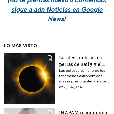
¡No te pierdas nuestro contenido,
sigue a adn Noticias en Google
News!
LO MÁS VISTO
Las deslumbrantes
perlas de Baily y el
anillo de diamantes
Los eclipses son uno de los
fenómenos astronómicos
que se verán en el
más impresionantes y en los
eclipse solar total
próximos días habrá un
07 agosto, 2026
eclipse solar y hay dos
momentos clave que no te
puedes perder.
INAPAM recomienda