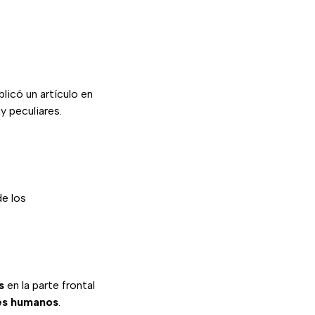
licó un artículo en
y peculiares.
de los
s
en la parte frontal
res humanos
.