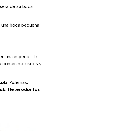
asera de su boca
en una boca pequeña
en una especie de
y comen moluscos y
cola
. Además,
nado
Heterodontos