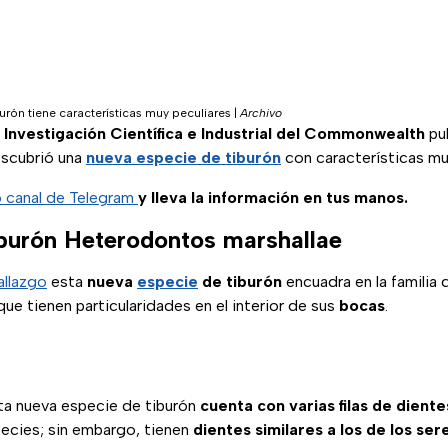
urón tiene características muy peculiares
|
Archivo
 Investigación Científica e Industrial del Commonwealth
pub
escubrió una
nueva especie de tiburón
con características mu
o canal de Telegram
y lleva la información en tus manos.
burón Heterodontos marshallae
allazgo
esta
nueva
especie
de tiburón
encuadra en la familia 
e tienen particularidades en el interior de sus
bocas
.
ta nueva especie de tiburón
cuenta con varias filas de diente
ecies; sin embargo, tienen
dientes similares a los de los se