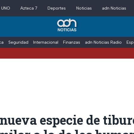
a UNO
Azteca 7
Deportes
Noticias
adn Noticias
ica
Seguridad
Internacional
Finanzas
adn Noticias Radio
Esp
nueva especie de tibu