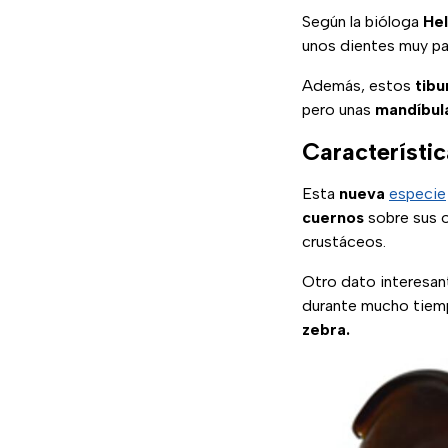
Según la bióloga
Hel
unos dientes muy pa
Además, estos
tibu
pero unas
mandíbul
Característi
Esta
nueva
especie
cuernos
sobre sus 
crustáceos.
Otro dato interesan
durante mucho tie
zebra.