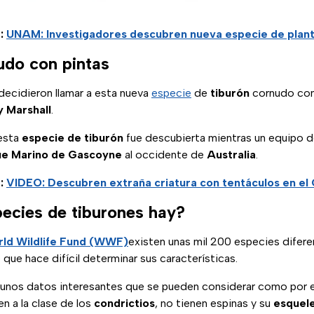
r:
UNAM: Investigadores descubren nueva especie de plan
udo con pintas
decidieron llamar a esta nueva
especie
de
tiburón
cornudo con
y Marshall
.
esta
especie de tiburón
fue descubierta mientras un equipo 
ue Marino de Gascoyne
al occidente de
Australia
.
r:
VIDEO: Descubren extraña criatura con tentáculos en el 
ecies de tiburones hay?
ld Wildlife Fund (WWF)
existen unas mil 200 especies difer
 que hace difícil determinar sus características.
gunos datos interesantes que se pueden considerar como por 
n a la clase de los
condrictios
, no tienen espinas y su
esquel