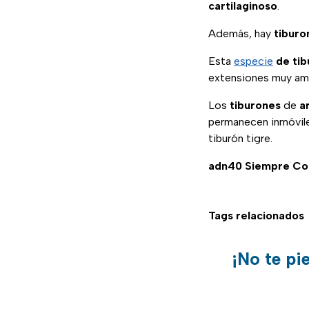
cartilaginoso
.
Además, hay
tiburo
Esta
especie
de tib
extensiones muy amp
Los
tiburones
de
a
permanecen inmóviles
tiburón tigre.
adn40 Siempre Co
Tags relacionados
¡No te pi