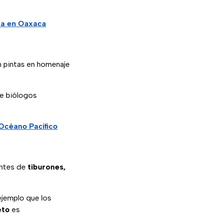
ta en Oaxaca
 pintas en homenaje
de biólogos
Océano Pacífico
entes de
tiburones,
ejemplo que los
eto
es