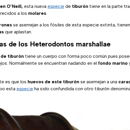
en O’Neill,
esta nueva
especie
de
tiburón
tiene en la parte tr
recidos a los
molares
.
rones
se asemejan a los fósiles de esta especie extinta, tien
as
que aplastan.
cas de los Heterodontos marshallae
de tiburón
tiene un cuerpo con forma poco común pues pose
ojos. Normalmente se encuentran nadando en el
fondo marino
te es que los
huevos de este tiburón
se asemejan a una
cara
mpo esta
especie
ha sido confundida con otro tiburón denomi