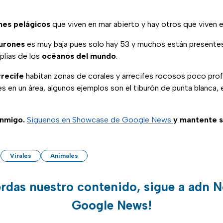
nes pelágicos
que viven en mar abierto y hay otros que viven en
urones
es muy baja pues solo hay 53 y muchos están presentes
lias de los
océanos del mundo
.
rrecife
habitan zonas de corales y arrecifes rocosos poco pro
 en un área, algunos ejemplos son el tiburón de punta blanca, el
nmigo.
Síguenos en Showcase de Google News
y mantente 
Virales
Animales
erdas nuestro contenido, sigue a adn N
Google News!