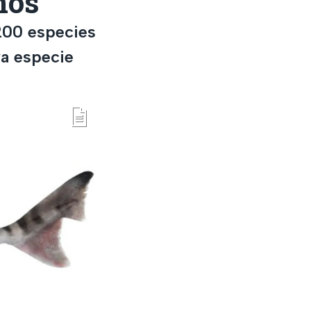
nos
200 especies
va especie