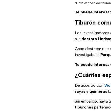
Nueva especie de tiburón
Te puede interesa
Tiburón corn
Los investigadores 
a la
doctora Lindsa
Cabe destacar que 
investigaba el
Parq
Te puede interesa
¿Cuántas esp
De acuerdo con
Wor
rayas y quimeras
lo
Sin embargo, hay al
tiburones
pertenece