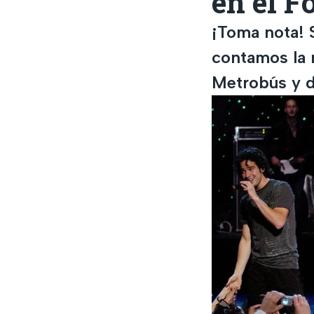
en el F
¡Toma nota! S
contamos la 
Metrobús y d