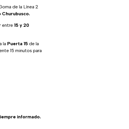
 Goma de la Línea 2
ío Churubusco.
r entre
15 y 20
a la
Puerta 15
de la
nte 15 minutos para
siempre informado.