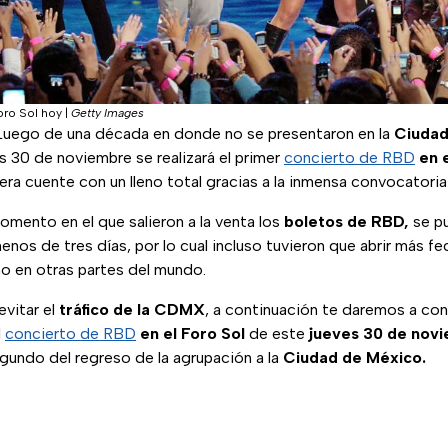
oro Sol hoy
|
Getty Images
 Luego de una década en donde no se presentaron en la
Ciudad
 30 de noviembre se realizará el primer
concierto de RBD
en 
ra cuente con un lleno total gracias a la inmensa convocatoria
mento en el que salieron a la venta los
boletos de RBD,
se p
enos de tres días, por lo cual incluso tuvieron que abrir más fe
mo en otras partes del mundo.
evitar el
tráfico de la
CDMX
, a continuación te daremos a con
l
concierto de RBD
en el Foro Sol
de este
jueves 30 de nov
egundo del regreso de la agrupación a la
Ciudad de México.