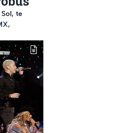
robús
Sol, te
MX,