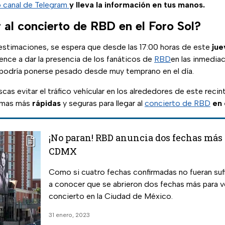
o canal de Telegram
y lleva la información en tus manos.
 al concierto de RBD en el Foro Sol?
estimaciones, se espera que desde las 17:00 horas de este
jue
nce a dar la presencia de los fanáticos de
RBD
en las inmedia
co podría ponerse pesado desde muy temprano en el día.
scas evitar el tráfico vehícular en los alrededores de este recint
rmas más
rápidas
y seguras para llegar al
concierto de RBD
en 
¡No paran! RBD anuncia dos fechas más 
CDMX
Como si cuatro fechas confirmadas no fueran sufi
a conocer que se abrieron dos fechas más para v
concierto en la Ciudad de México.
31 enero, 2023