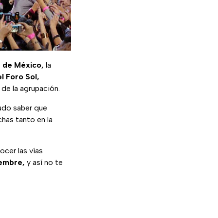
 de México,
la
el Foro Sol,
 de la agrupación.
udo saber que
chas tanto en la
ocer las vías
iembre,
y así no te