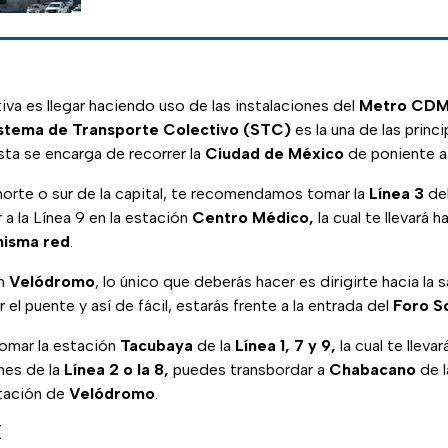
tiva es llegar haciendo uso de las instalaciones del
Metro CD
stema de Transporte Colectivo (STC)
es la una de las princ
esta se encarga de recorrer la
Ciudad de México
de poniente a 
 norte o sur de la capital, te recomendamos tomar la
Línea 3
de
a la Línea 9 en la estación
Centro Médico,
la cual te llevará h
isma
red
.
ón
Velódromo
, lo único que deberás hacer es dirigirte hacia la s
ar el puente y así de fácil, estarás frente a la entrada del
Foro So
tomar la estación
Tacubaya
de la
Línea 1, 7 y 9,
la cual te lleva
enes de la
Línea 2 o la 8,
puedes transbordar a
Chabacano
de 
stación de
Velódromo
.
X