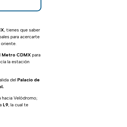
MX
, tienes que saber
ipales para acercarte
oriente.
l
Metro CDMX
para
acía la estación
alida del
Palacio de
l.
rá hacia Velódromo;
la
L9
, la cual te