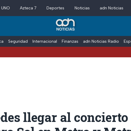
a UNO
Azteca 7
Deportes
Noticias
adn Noticias
ica
Seguridad
Internacional
Finanzas
adn Noticias Radio
Esp
des llegar al conciert