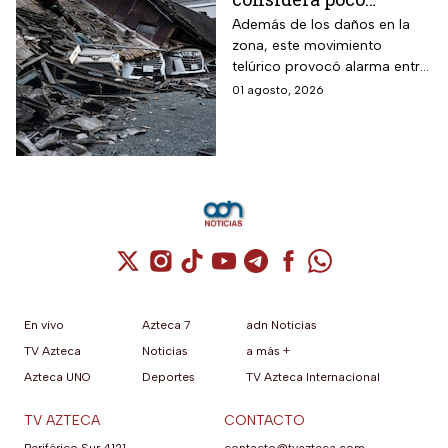
común; así lo
Además de los daños en la
zona, este movimiento
explican los expertos
telúrico provocó alarma entre
la comunidad científica
01 agosto, 2026
Cuenta de X / Twitter (se abre en una nuev
Cuenta de Instagram (se abre en una n
Cuenta de TikTok (se abre en una
Cuenta de YouTube (se abre 
Cuenta de Telegram (se a
Cuenta de Facebook 
Cuenta de Whats
En vivo
Azteca 7
adn Noticias
TV Azteca
Noticias
a más +
Azteca UNO
Deportes
TV Azteca Internacional
TV AZTECA
CONTACTO