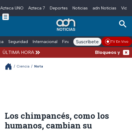
Azteca UNO
Azteca 7
Deportes
Noticias
adn Noticias
Video
Skip to main content
Suscríbete
ica
Seguridad
Internacional
Finanzas
adn Noticias Radio
Esp
TV En Vivo
ÚLTIMA HORA
Bloqueos y accide
/
Ciencia
/
Nota
Los chimpancés, como los
humanos, cambian su