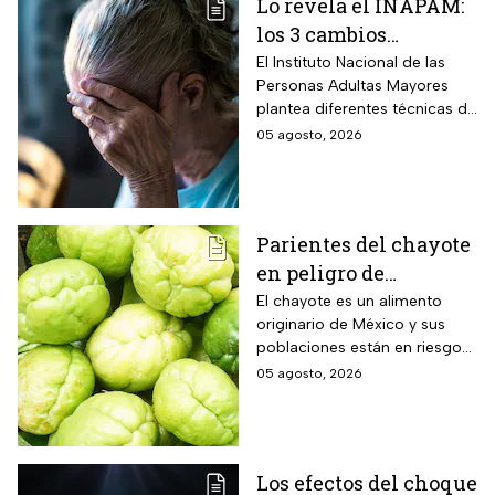
Lo revela el INAPAM:
los 3 cambios
silenciosos que sufre
El Instituto Nacional de las
Personas Adultas Mayores
tu cerebro de forma
plantea diferentes técnicas de
natural al envejecer
estimulación mental para
05 agosto, 2026
mitigar los fallos de atención
y olvidos cotidianos.
Parientes del chayote
en peligro de
extinción, advierte
El chayote es un alimento
originario de México y sus
Instituto de Ecología
poblaciones están en riesgo
de desaparecer a corto plazo
05 agosto, 2026
de acuerdo con el Instituto de
Ecología.
Los efectos del choque