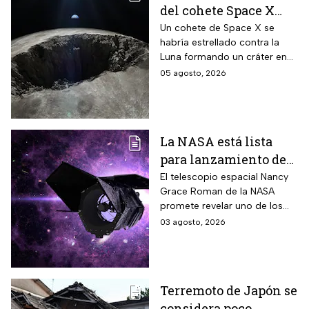
del cohete Space X
contra la Luna
Un cohete de Space X se
habría estrellado contra la
Luna formando un cráter en
nuestro satélite natural, ¿qué
05 agosto, 2026
consecuencias tendrá? Aquí
te contamos.
La NASA está lista
para lanzamiento del
telescopio espacial
El telescopio espacial Nancy
Grace Roman de la NASA
Nancy Grace Roman
promete revelar uno de los
misterios más grandes del
03 agosto, 2026
Universo.
Terremoto de Japón se
considera poco