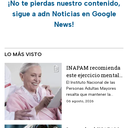
¡No te pierdas nuestro contenido,
sigue a adn Noticias en Google
News!
LO MÁS VISTO
INAPAM recomienda
este ejercicio mental
para adultos mayores
El Instituto Nacional de las
Personas Adultas Mayores
5 veces a la semana
resalta que mantener la
durante 3 meses para
disciplina es la clave para
06 agosto, 2026
mejorar la atención
alcanzar los resultados
deseados.