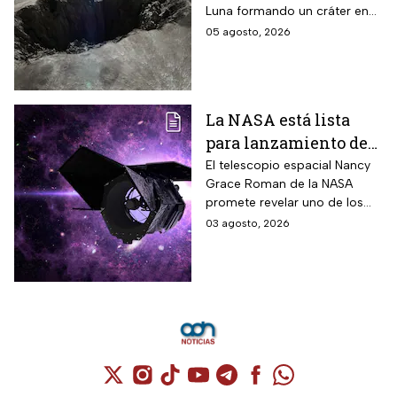
Luna formando un cráter en
nuestro satélite natural, ¿qué
05 agosto, 2026
consecuencias tendrá? Aquí
te contamos.
La NASA está lista
para lanzamiento del
telescopio espacial
El telescopio espacial Nancy
Grace Roman de la NASA
Nancy Grace Roman
promete revelar uno de los
misterios más grandes del
03 agosto, 2026
Universo.
Cuenta de X / Twitter (se abre en una nuev
Cuenta de Instagram (se abre en una n
Cuenta de TikTok (se abre en una
Cuenta de YouTube (se abre 
Cuenta de Telegram (se a
Cuenta de Facebook 
Cuenta de Whats