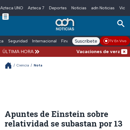
Azteca UNO
Azteca 7
Deportes
Noticias
adn Noticias
Video
Skip to main content
Suscríbete
ica
Seguridad
Internacional
Finanzas
adn Noticias Radio
Esp
TV En Vivo
ÚLTIMA HORA
Vacaciones de verano compl
/
Ciencia
/
Nota
Apuntes de Einstein sobre
relatividad se subastan por 13