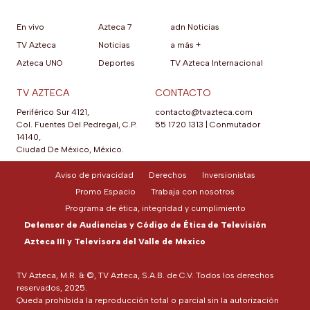
En vivo
Azteca 7
adn Noticias
TV Azteca
Noticias
a más +
Azteca UNO
Deportes
TV Azteca Internacional
TV AZTECA
CONTACTO
Periférico Sur 4121,
contacto@tvazteca.com
Col. Fuentes Del Pedregal, C.P.
55 1720 1313
|
Conmutador
14140,
Ciudad De México, México.
Aviso de privacidad
Derechos
Inversionistas
Promo Espacio
Trabaja con nosotros
Programa de ética, integridad y cumplimiento
Defensor de Audiencias y Código de Ética de Televisión
Azteca III y Televisora del Valle de México
TV Azteca, M.R. & ©, TV Azteca, S.A.B. de C.V. Todos los derechos
reservados, 2025.
Queda prohibida la reproducción total o parcial sin la autorización