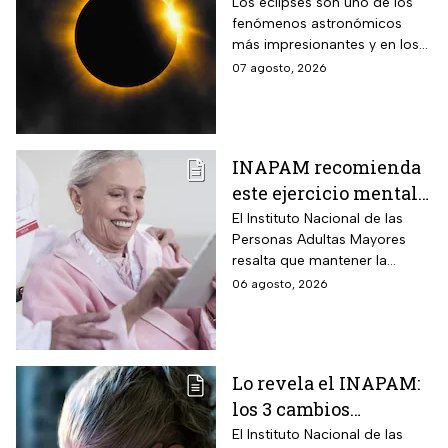
anillo de diamantes
Los eclipses son uno de los
fenómenos astronómicos
que se verán en el
más impresionantes y en los
eclipse solar total
próximos días habrá un
07 agosto, 2026
eclipse solar y hay dos
momentos clave que no te
puedes perder.
INAPAM recomienda
este ejercicio mental
para adultos mayores
El Instituto Nacional de las
Personas Adultas Mayores
5 veces a la semana
resalta que mantener la
durante 3 meses para
disciplina es la clave para
06 agosto, 2026
mejorar la atención
alcanzar los resultados
deseados.
Lo revela el INAPAM:
los 3 cambios
silenciosos que sufre
El Instituto Nacional de las