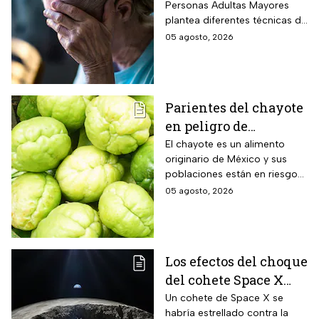
Personas Adultas Mayores
tu cerebro de forma
plantea diferentes técnicas de
natural al envejecer
estimulación mental para
05 agosto, 2026
mitigar los fallos de atención
y olvidos cotidianos.
Parientes del chayote
en peligro de
extinción, advierte
El chayote es un alimento
originario de México y sus
Instituto de Ecología
poblaciones están en riesgo
de desaparecer a corto plazo
05 agosto, 2026
de acuerdo con el Instituto de
Ecología.
Los efectos del choque
del cohete Space X
contra la Luna
Un cohete de Space X se
habría estrellado contra la