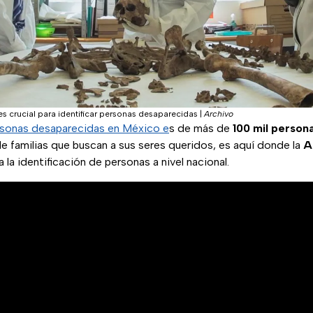
s crucial para identificar personas desaparecidas
|
Archivo
sonas desaparecidas en México e
s de más de
100 mil person
 de familias que buscan a sus seres queridos, es aquí donde la
A
a la identificación de personas a nivel nacional.