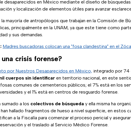
n de desaparecidos en México mediante el diseño de búsquedas,
ación y localización de elementos útiles para avanzar esclarece
la mayoría de antropólogos que trabajan en la Comisión de B
licas, principalmente en la UNAM, ya que este tiene como part
edad y sus demandas.
:
Madres buscadoras colocan una "fosa clandestina" en el Zóca
una crisis forense?
to por Nuestros Desaparecidos en México,
integrado por 74 
il cuerpos sin identificar
en territorio nacional, en este sent
fosas comunes de cementerios públicos; el 7% está en los serv
iversidades y el 1% está en centros de resguardo forense.
ha sumado a los
colectivos de búsqueda
y ella misma ha organ
han hallado fragmentos de hueso a nivel superficie, en estos ca
ifican a la Fiscalía para comenzar el proceso pericial y asegura
eservación y el traslado al Servicio Médico Forense.