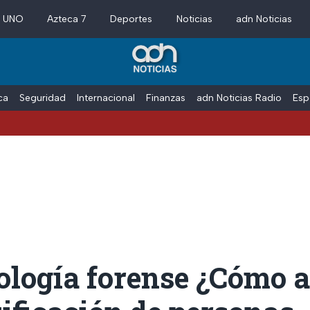
a UNO
Azteca 7
Deportes
Noticias
adn Noticias
ica
Seguridad
Internacional
Finanzas
adn Noticias Radio
Esp
V
ología forense ¿Cómo 