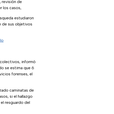
 revisión de
r los casos,
úsqueda estudiaron
e de sus objetivos
lo
colectivos, informó
ido se estima que 6
icios forenses, el
izado caminatas de
sos, si el hallazgo
r el resguardo del