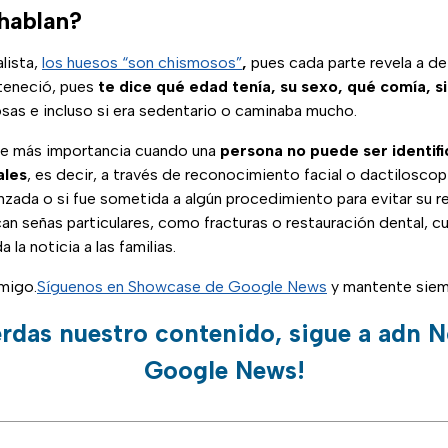
hablan?
alista,
los huesos “son chismosos”
,
pues cada parte revela a de
rteneció, pues
te dice qué edad tenía, su sexo, qué comía, si
osas e incluso si era sedentario o caminaba mucho.
re más importancia cuando una
persona no puede ser identifi
ales
, es decir, a través de reconocimiento facial o dactiloscop
nzada o si fue sometida a algún procedimiento para evitar su 
n señas particulares, como fracturas o restauración dental, cu
a la noticia a las familias.
migo.
Síguenos en Showcase de Google News
y mantente siem
erdas nuestro contenido, sigue a adn N
Google News!