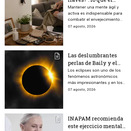
INAPAM advierte
Mantener una mente ágil y
activa es indispensable para
sobre los 3 olvidos
combatir el envejecimiento
comunes que no
natural del cerebro.
07 agosto, 2026
debes ignorar en la
vejez
Las deslumbrantes
perlas de Baily y el
anillo de diamantes
Los eclipses son uno de los
fenómenos astronómicos
que se verán en el
más impresionantes y en los
eclipse solar total
próximos días habrá un
07 agosto, 2026
eclipse solar y hay dos
momentos clave que no te
puedes perder.
INAPAM recomienda
este ejercicio mental