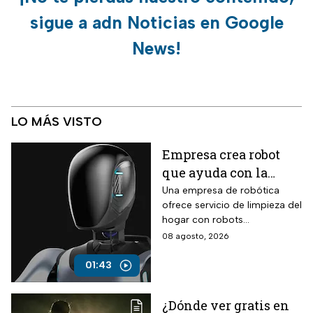
sigue a adn Noticias en Google
News!
LO MÁS VISTO
Empresa crea robot
que ayuda con la
limpieza del hogar
Una empresa de robótica
ofrece servicio de limpieza del
hogar con robots
humanoides por 30 dólares la
08 agosto, 2026
hora.
01:43
¿Dónde ver gratis en