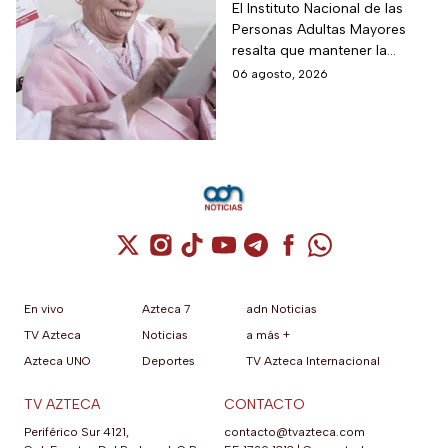
para adultos mayores
El Instituto Nacional de las
Personas Adultas Mayores
5 veces a la semana
resalta que mantener la
durante 3 meses para
disciplina es la clave para
06 agosto, 2026
mejorar la atención
alcanzar los resultados
deseados.
Cuenta de X / Twitter (se abre en una nuev
Cuenta de Instagram (se abre en una n
Cuenta de TikTok (se abre en una
Cuenta de YouTube (se abre 
Cuenta de Telegram (se a
Cuenta de Facebook 
Cuenta de Whats
En vivo
Azteca 7
adn Noticias
TV Azteca
Noticias
a más +
Azteca UNO
Deportes
TV Azteca Internacional
TV AZTECA
CONTACTO
Periférico Sur 4121,
contacto@tvazteca.com