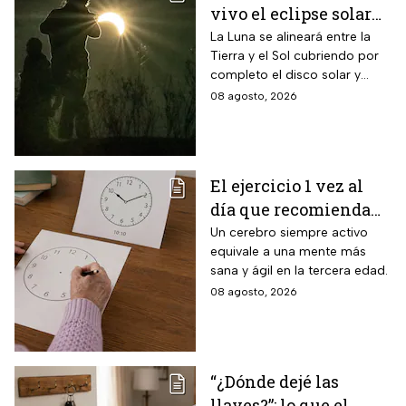
vivo el eclipse solar
en México?
La Luna se alineará entre la
Tierra y el Sol cubriendo por
completo el disco solar y
generará oscuridad diurna, un
08 agosto, 2026
fenómeno astronómico
imperdible.
El ejercicio 1 vez al
día que recomienda
INAPAM para adultos
Un cerebro siempre activo
equivale a una mente más
mayores para mejorar
sana y ágil en la tercera edad.
la percepción motora
08 agosto, 2026
y la capacidad de
espacio visual
“¿Dónde dejé las
llaves?”: lo que el