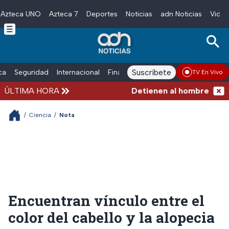
Azteca UNO
Azteca 7
Deportes
Noticias
adn Noticias
Video
Skip to main content
Suscríbete
ica
Seguridad
Internacional
Finanzas
adn Noticias Radio
Esp
TV En Vivo
ÚLTIMA HORA
Detienen al hombre que emp
/
Ciencia
/
Nota
Encuentran vínculo entre el
color del cabello y la alopecia