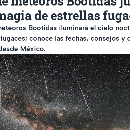
de meteoros Bootidas j
magia de estrellas fug
meteoros Bootidas iluminará el cielo noc
 fugaces; conoce las fechas, consejos y 
desde México.