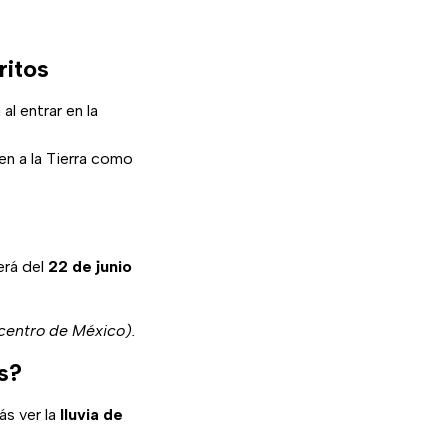
ritos
l entrar en la
n a la Tierra como
erá del
22 de junio
 centro de México).
s?
s ver la
lluvia de