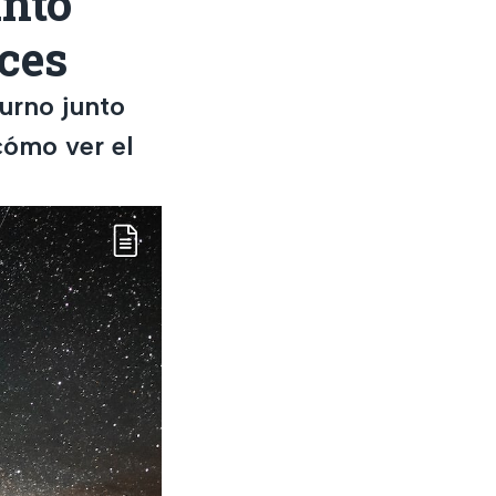
unto
aces
turno junto
cómo ver el