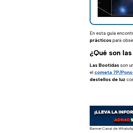
En esta guía encont
prácticos
para obse
¿Qué son las
Las Bootidas
son u
el
cometa 7P/Pons
destellos de luz
co
Banner Canal de WhatsA