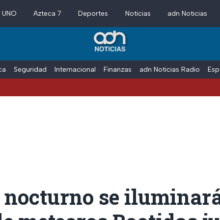
a UNO
Azteca 7
Deportes
Noticias
adn Noticias
ica
Seguridad
Internacional
Finanzas
adn Noticias Radio
Esp
o nocturno se iluminará