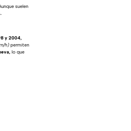
 Aunque suelen
.
98 y 2004,
km/h)
permiten
ueva,
lo que