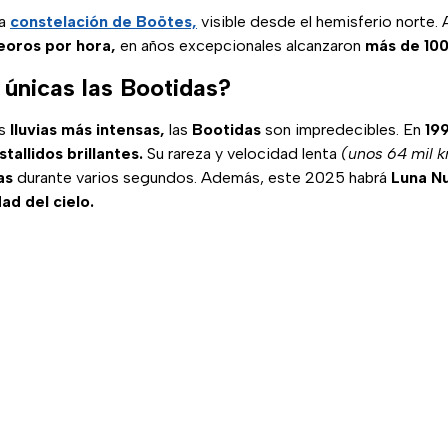
la
constelación de Boötes,
visible desde el hemisferio norte.
oros por hora,
en años excepcionales alcanzaron
más de 100
 únicas las Bootidas?
as
lluvias más intensas,
las
Bootidas
son impredecibles. En
19
stallidos brillantes.
Su rareza y velocidad lenta
(unos 64 mil 
as
durante varios segundos. Además, este 2025 habrá
Luna N
dad del cielo.