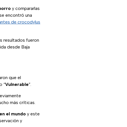
horro
y compararlas
se encontró una
antes de crocodylus
s resultados fueron
uida desde Baja
laron que el
o “
Vulnerable
”.
reviamente
ucho más críticas.
 en el mundo
y este
servación y