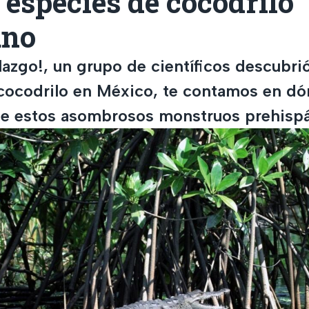
especies de cocodrilo
ano
llazgo!, un grupo de científicos descubr
cocodrilo en México, te contamos en dó
 de estos asombrosos monstruos prehisp