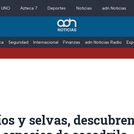
a UNO
Azteca 7
Deportes
Noticias
adn Noticias
ica
Seguridad
Internacional
Finanzas
adn Noticias Radio
Esp
íos y selvas, descubre