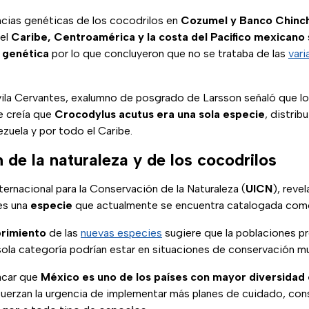
encias genéticas de los cocodrilos en
Cozumel y Banco Chinc
del
Caribe, Centroamérica y la costa del Pacifico mexicano
 genética
por lo que concluyeron que no se trataba de las
vari
vila Cervantes, exalumno de posgrado de Larsson señaló que lo
e creía que
Crocodylus acutus era una sola especie
, distrib
ezuela y por todo el Caribe.
de la naturaleza y de los cocodrilos
ternacional para la Conservación de la Naturaleza (
UICN
), reve
s una
especie
que actualmente se encuentra catalogada com
rimiento
de las
nuevas especies
sugiere que la poblaciones p
sola categoría podrían estar en situaciones de conservación m
acar que
México es uno de los países con mayor diversidad
efuerzan la urgencia de implementar más planes de cuidado, con