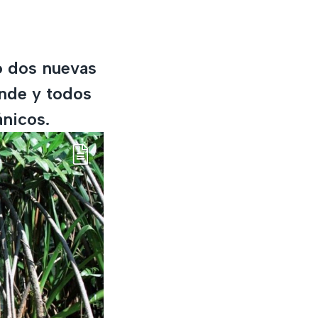
ió dos nuevas
nde y todos
ánicos.