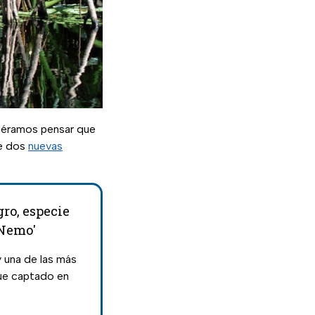
iéramos pensar que
de dos
nuevas
gro, especie
 Nemo'
 una de las más
fue captado en