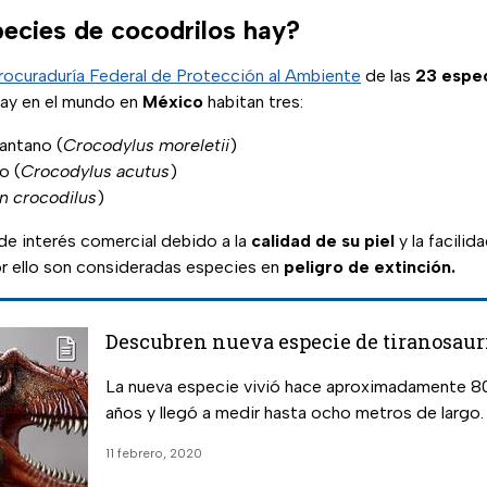
ecies de cocodrilos hay?
rocuraduría Federal de Protección al Ambiente
de las
23 espe
ay en el mundo en
México
habitan tres:
antano (
Crocodylus moreletii
)
o (
Crocodylus acutus
)
n crocodilus
)
de interés comercial debido a la
calidad de su piel
y la facilid
 por ello son consideradas especies en
peligro de extinción.
Descubren nueva especie de tiranosaur
La nueva especie vivió hace aproximadamente 80
años y llegó a medir hasta ocho metros de largo.
11 febrero, 2020