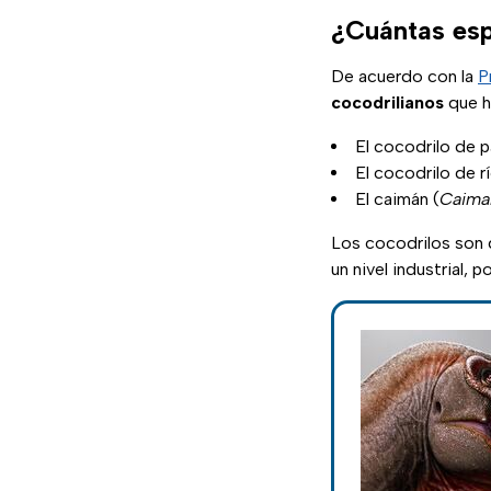
¿Cuántas esp
De acuerdo con la
P
cocodrilianos
que h
El cocodrilo de p
El cocodrilo de rí
El caimán (
Caima
Los cocodrilos son 
un nivel industrial,