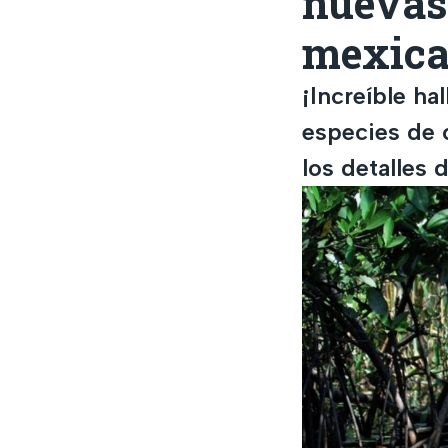
nuevas 
mexic
¡Increíble ha
especies de 
los detalles