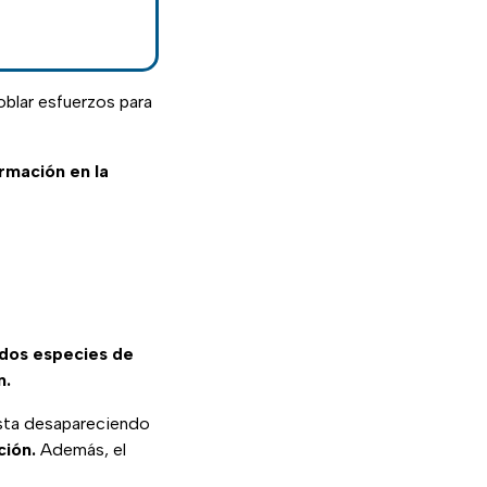
oblar esfuerzos para
ormación en la
dos especies de
n.
esta desapareciendo
ción.
Además, el