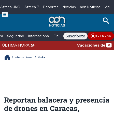
Azteca UNO
Azteca 7
Deportes
Noticias
adn Noticias
Video
Skip to main content
Suscríbete
ica
Seguridad
Internacional
Finanzas
adn Noticias Radio
Esp
TV En Vivo
ÚLTIMA HORA
Vacaciones de verano 
/
Internacional
/
Nota
Reportan balacera y presencia
de drones en Caracas,