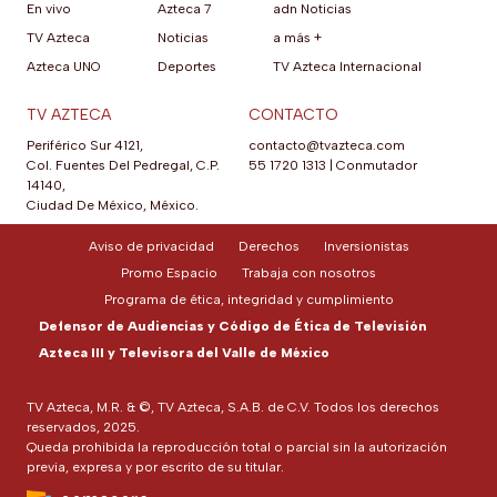
En vivo
Azteca 7
adn Noticias
TV Azteca
Noticias
a más +
Azteca UNO
Deportes
TV Azteca Internacional
TV AZTECA
CONTACTO
Periférico Sur 4121,
contacto@tvazteca.com
Col. Fuentes Del Pedregal, C.P.
55 1720 1313
|
Conmutador
14140,
Ciudad De México, México.
Aviso de privacidad
Derechos
Inversionistas
Promo Espacio
Trabaja con nosotros
Programa de ética, integridad y cumplimiento
Defensor de Audiencias y Código de Ética de Televisión
Azteca III y Televisora del Valle de México
TV Azteca, M.R. & ©, TV Azteca, S.A.B. de C.V. Todos los derechos
reservados, 2025.
Queda prohibida la reproducción total o parcial sin la autorización
previa, expresa y por escrito de su titular.