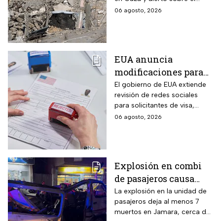
aumento de menores
06 agosto, 2026
fallecidos, la crisis humanitaria
y la urgencia de alcanzar un
acuerdo que permita detener
la violencia.
EUA anuncia
modificaciones para
el trámite de la visa:
El gobierno de EUA extiende
revisión de redes sociales
mexicanos deberán
para solicitantes de visa,
cumplir nueva
incluyendo mexicanos y
06 agosto, 2026
medida
periodistas. ¿Qué opinas
sobre este control digital y su
impacto en la privacidad?
Explosión en combi
de pasajeros causa
terror en las calles de
La explosión en la unidad de
pasajeros deja al menos 7
Jaramana en Damasco
muertos en Jamara, cerca de