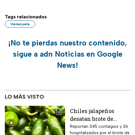
Tags relacionados
Venezuela
¡No te pierdas nuestro contenido,
sigue a adn Noticias en Google
News!
LO MÁS VISTO
Chiles jalapeños
desatan brote de
salmonella en 27
Reportan 345 contagios y 36
hospitalizados por el brote de
estados de EUA