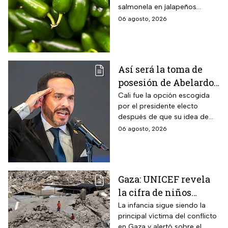
salmonela en jalapeños
exportados desde México
06 agosto, 2026
Así será la toma de
posesión de Abelardo
de la Espriella en Cali,
Cali fue la opción escogida
por el presidente electo
Colombia: fecha, hora
después de que su idea de
y dónde ver
hacerlo en una guarnición
06 agosto, 2026
militar en Popayán, fuera
descartada.
Gaza: UNICEF revela
la cifra de niños
muertos tras alto al
La infancia sigue siendo la
principal víctima del conflicto
fuego
en Gaza y alertó sobre el