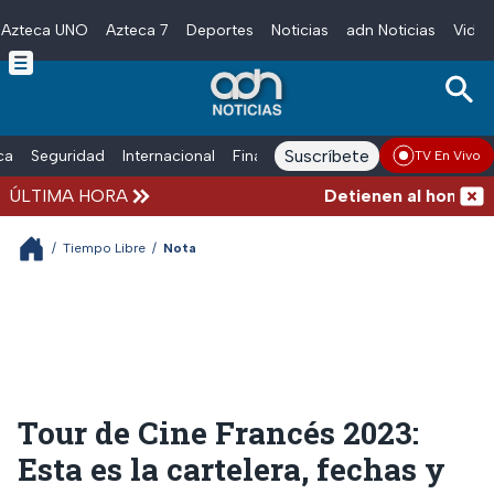
Azteca UNO
Azteca 7
Deportes
Noticias
adn Noticias
Video
Skip to main content
Suscríbete
ica
Seguridad
Internacional
Finanzas
adn Noticias Radio
Esp
TV En Vivo
ÚLTIMA HORA
Detienen al hombre que 
/
Tiempo Libre
/
Nota
Tour de Cine Francés 2023:
Esta es la cartelera, fechas y