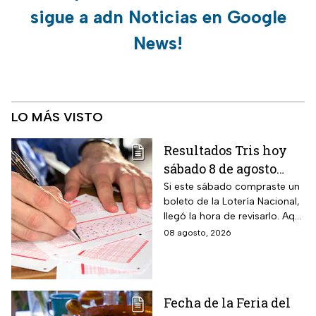
sigue a adn Noticias en Google
News!
LO MÁS VISTO
Resultados Tris hoy
sábado 8 de agosto
2026: consulta los
Si este sábado compraste un
boleto de la Lotería Nacional,
números ganadores
llegó la hora de revisarlo. Aquí
de la Lotería Nacional
te contamos los resultados
08 agosto, 2026
del Tris de hoy 8 de agosto.
Fecha de la Feria del