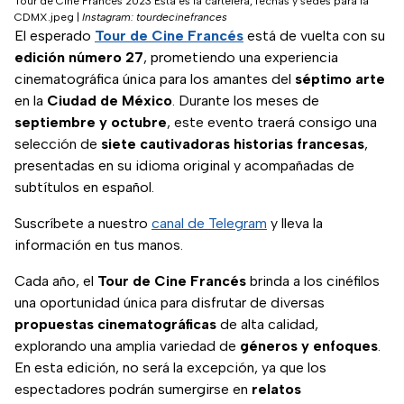
Tour de Cine Francés 2023 Esta es la cartelera, fechas y sedes para la
CDMX.jpeg
|
Instagram: tourdecinefrances
El esperado
Tour de Cine Francés
está de vuelta con su
edición número 27
, prometiendo una experiencia
cinematográfica única para los amantes del
séptimo arte
en la
Ciudad de México
. Durante los meses de
septiembre y octubre
, este evento traerá consigo una
selección de
siete cautivadoras historias francesas
,
presentadas en su idioma original y acompañadas de
subtítulos en español.
Suscríbete a nuestro
canal de Telegram
y lleva la
información en tus manos.
Cada año, el
Tour de Cine Francés
brinda a los cinéfilos
una oportunidad única para disfrutar de diversas
propuestas cinematográficas
de alta calidad,
explorando una amplia variedad de
géneros y enfoques
.
En esta edición, no será la excepción, ya que los
espectadores podrán sumergirse en
relatos