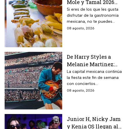
Mole y Tamal 2026
para que deleites tu
Si eres de los que les gusta
disfrutar de la gastronomía
paladar
mexicana, no te puedes
perder la Feria del Mole y
08 agosto, 2026
Tamal 2026 para que
consientas a tu estómago.
De Harry Styles a
Melanie Martinez:
Estos son los mejores
La capital mexicana continúa
la fiesta este fin de semana
conciertos hoy 8 de
con conciertos
agosto
internacionales y obras de
08 agosto, 2026
teatro imperdibles. Checa
horarios y precios.
Junior H, Nicky Jam
y Kenia OS llegan al