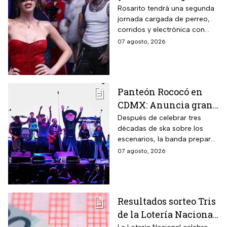
Baja Beach Fest 2026:
Rosarito tendrá una segunda
jornada cargada de perreo,
Estos son los horarios
corridos y electrónica con
del sábado
Farruko, Jowell y Randy, Zion y
07 agosto, 2026
más; la música seguirá hasta
después de las 2 de la
mañana.
Panteón Rococó en
CDMX: Anuncia gran
cierre de gira en el
Después de celebrar tres
décadas de ska sobre los
Estadio GNP
escenarios, la banda prepara
una última gran fiesta de su
07 agosto, 2026
gira Generación 95; habrá
diferentes preventas para
conseguir boletos.
Resultados sorteo Tris
de la Lotería Nacional