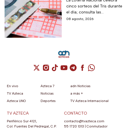
hoy viernes 7 de
La Lotería Nacional celebra
cinco sorteos del Tris durante
agosto 2026: Consulta
el día; consulta las
los números
combinaciones ganadoras y
08 agosto, 2026
ganadores
descubre si la suerte estuvo
de tu lado.
Cuenta de X / Twitter (se abre en una nuev
Cuenta de Instagram (se abre en una n
Cuenta de TikTok (se abre en una
Cuenta de YouTube (se abre 
Cuenta de Telegram (se a
Cuenta de Facebook 
Cuenta de Whats
En vivo
Azteca 7
adn Noticias
TV Azteca
Noticias
a más +
Azteca UNO
Deportes
TV Azteca Internacional
TV AZTECA
CONTACTO
Periférico Sur 4121,
contacto@tvazteca.com
Col. Fuentes Del Pedregal, C.P.
55 1720 1313
|
Conmutador