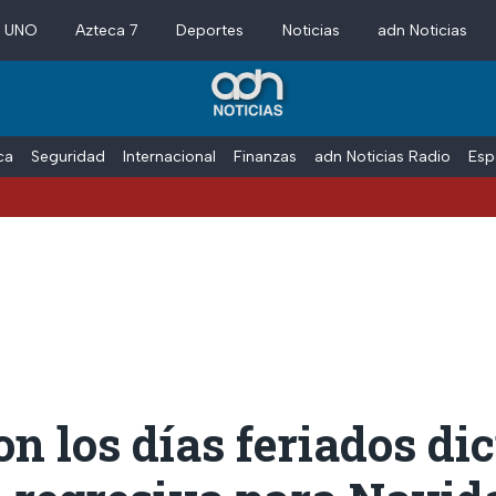
a UNO
Azteca 7
Deportes
Noticias
adn Noticias
ica
Seguridad
Internacional
Finanzas
adn Noticias Radio
Esp
on los días feriados di