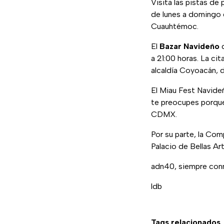
Visita las pistas de
de lunes a domingo d
Cuauhtémoc.
El
Bazar Navideño
d
a 21:00 horas. La ci
alcaldía Coyoacán, 
El Miau Fest Navideñ
te preocupes porque 
CDMX.
Por su parte, la Co
Palacio de Bellas Ar
adn40, siempre co
ldb
Tags relacionados