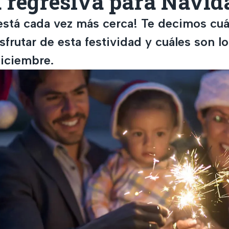
 regresiva para Navid
está cada vez más cerca! Te decimos cuá
isfrutar de esta festividad y cuáles son lo
diciembre.