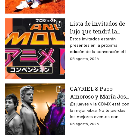
comenzó hace miles de años.
Lista de invitados de
lujo que tendrá la
Animole 2026
Estos invitados estarán
presentes en la próxima
edición de la convención el 12
y 13 de septiembre
05 agosto, 2026
CA7RIEL & Paco
Amoroso y María José
prenden la CDMX este
¡Es jueves y la CDMX está con
la mejor vibra! No te pierdas
jueves 6 de agosto;
los mejores eventos con
sedes, horarios y
artistas de primer nivel.
05 agosto, 2026
precios de boletos