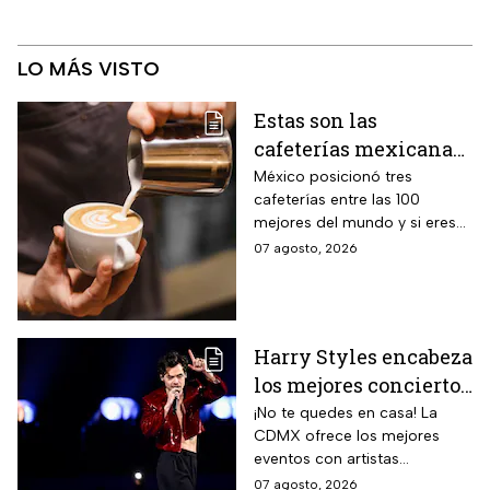
LO MÁS VISTO
Estas son las
cafeterías mexicanas
consideradas como las
México posicionó tres
cafeterías entre las 100
mejores del mundo
mejores del mundo y si eres
amante del café tienes que
07 agosto, 2026
visitarlas, aquí te contamos
todo sobre ellas.
Harry Styles encabeza
los mejores conciertos
en la CDMX hoy 7 de
¡No te quedes en casa! La
CDMX ofrece los mejores
agosto
eventos con artistas
internacionales este viernes 7
07 agosto, 2026