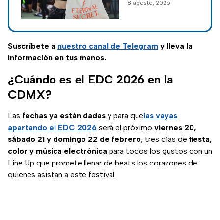
8 agosto, 2025
música
cerebro y provocan
electrónica en
sensaciones
colectivas;
el cerebro
descubre cómo la
Suscríbete a
nuestro canal de Telegram
y lleva la
ciencia explica este
información en tus manos.
fenómeno.
¿Cuándo es el EDC 2026 en la
CDMX?
Las
fechas ya están dadas
y para que
las vayas
apartando el EDC 2026
será el próximo
viernes 20,
sábado 21 y domingo 22 de febrero
, tres días de
fiesta,
color y música electrónica
para todos los gustos con un
Line Up que promete llenar de beats los corazones de
quienes asistan a este festival.