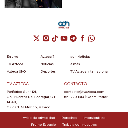
Cuenta de X / Twitter (se abre en una nuev
Cuenta de Instagram (se abre en una n
Cuenta de TikTok (se abre en una
Cuenta de YouTube (se abre 
Cuenta de Telegram (se a
Cuenta de Facebook 
Cuenta de Whats
En vivo
Azteca 7
adn Noticias
TV Azteca
Noticias
a más +
Azteca UNO
Deportes
TV Azteca Internacional
TV AZTECA
CONTACTO
Periférico Sur 4121,
contacto@tvazteca.com
Col. Fuentes Del Pedregal, C.P.
55 1720 1313
|
Conmutador
14140,
Ciudad De México, México.
Aviso de privacidad
Derechos
Inversionistas
Promo Espacio
Trabaja con nosotros