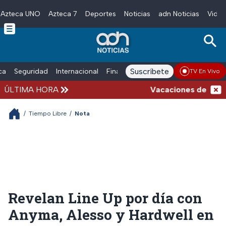
Azteca UNO
Azteca 7
Deportes
Noticias
adn Noticias
Video
Skip to main content
Suscríbete
ica
Seguridad
Internacional
Finanzas
adn Noticias Radio
Esp
TV En Vivo
ÚLTIMA HORA
Vacaciones de verano c
/
Tiempo Libre
/
Nota
Revelan Line Up por día con
Anyma, Alesso y Hardwell en