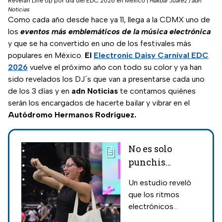
Revelan Line Up por día del EDC 2026 en México
|
Hakbar Juárez | adn
Noticias
Como cada año desde hace ya 11, llega a la CDMX uno de
los
eventos más emblemáticos de la música electrónica
y que se ha convertido en uno de los festivales más
populares en México.
El
Electronic Daisy Carnival EDC
2026
vuelve el próximo año con todo su color y ya han
sido revelados los DJ´s que van a presentarse cada uno
de los 3 días y en
adn Noticias
te contamos quiénes
serán los encargados de hacerte bailar y vibrar en el
Autódromo Hermanos Rodríguez.
No es solo
punchis
punchis; la
Un estudio reveló
poderosa
que los ritmos
reacción que
electrónicos
provoca la
sincronizan el