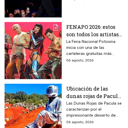
de agosto.
FENAPO 2026: estos
son todos los artistas
que darán conciertos
La Feria Nacional Potosina
inicia con una de las
GRATIS en San Luis
carteleras gratuitas más
Potosí
esperadas del año. Consulta
06 agosto, 2026
qué artistas se presentarán,
qué días subirán al escenario
y los horarios.
Ubicación de las
dunas rojas de Pacula,
un paisaje surrealista
Las Dunas Rojas de Pacula se
caracterizan por el
que te hará sentir en
impresionante desierto de
Marte
arena roja que se formó tras
06 agosto, 2026
un proceso geológico que