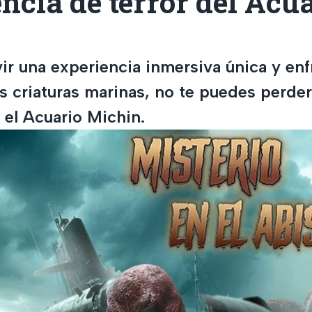
ncia de terror del Acu
vir una experiencia inmersiva única y enf
s criaturas marinas, no te puedes perder
 el Acuario Michin.