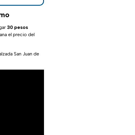
smo
gar
30 pesos
ana el precio del
lzada San Juan de