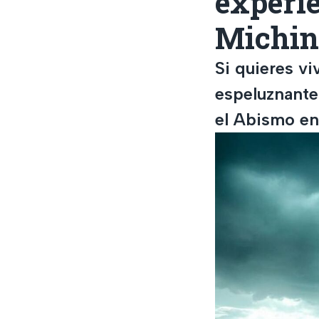
experie
Michin
Si quieres vi
espeluznante
el Abismo en