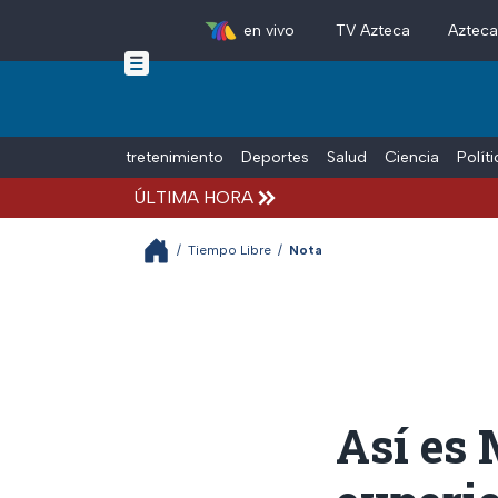
en vivo
TV Azteca
Aztec
Skip to main content
Tiempo Libre
Entretenimiento
Deportes
Salud
Ciencia
Polít
ÚLTIMA HORA
/
Tiempo Libre
/
Nota
Así es 