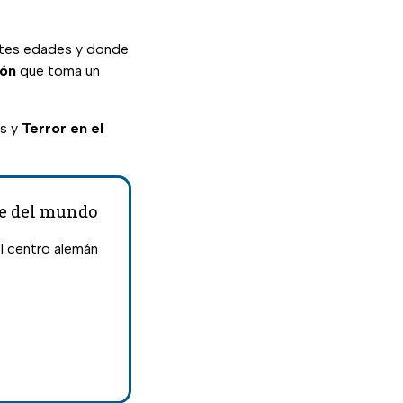
ntes edades y donde
ión
que toma un
os y
Terror en el
de del mundo
l centro alemán