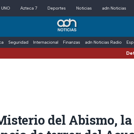
a UNO
Azteca 7
Deportes
Noticias
adn Noticias
ica
Seguridad
Internacional
Finanzas
adn Noticias Radio
Esp
Detienen al e
Misterio del Abismo, la