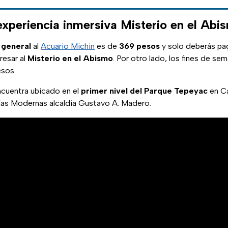
experiencia inmersiva Misterio en el Abi
 general
al
Acuario Michin
es de
369 pesos
y solo deberás pa
resar al
Misterio en el Abismo
. Por otro lado, los fines de sem
esos.
ncuentra ubicado en el
primer nivel del Parque Tepeyac
en Ca
as Modernas alcaldía Gustavo A. Madero.