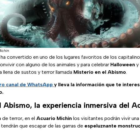
ichin
ha convertido en uno de los lugares favoritos de los capitalino
nvivir con alguno de los animales y para celebrar
Halloween
y
a llena de sustos y terror llamada
Misterio en el Abismo
.
ro canal de WhatsApp
y lleva la información que te intere
o.
l Abismo, la experiencia inmersiva del A
de terror, en el
Acuario Michin
los visitantes podrán vivir una
 tendrán que escapar de las garras de
espeluznante monstruo