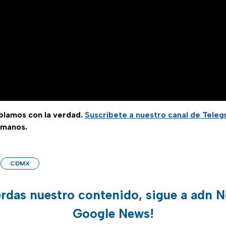
ablamos con la verdad.
Suscríbete a nuestro canal de Tele
 manos.
CDMX
erdas nuestro contenido, sigue a adn N
Google News!