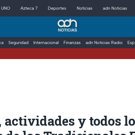
a UNO
Azteca 7
Deportes
Noticias
adn Noticias
ica
Seguridad
Internacional
Finanzas
adn Noticias Radio
Esp
 actividades y todos l