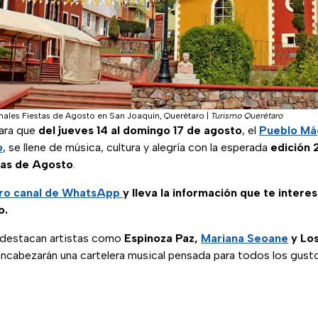
onales Fiestas de Agosto en San Joaquín, Querétaro
|
Turismo Querétaro
para que
del jueves 14 al domingo 17 de agosto
, el
Pueblo Má
o
, se llene de música, cultura y alegría con la esperada
edición 
tas de Agosto
.
ro canal de WhatsApp
y lleva la información que te intere
o.
 destacan artistas como
Espinoza Paz,
Mariana Seoane
y Lo
encabezarán una cartelera musical pensada para todos los gust