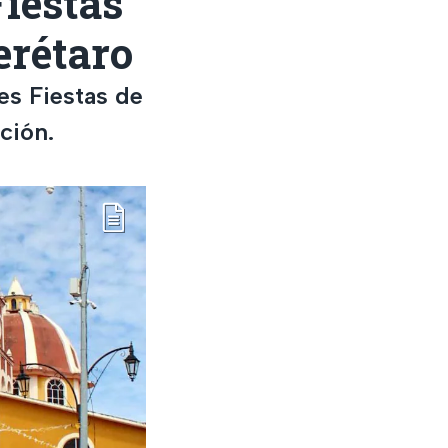
Fiestas
erétaro
es Fiestas de
ción.