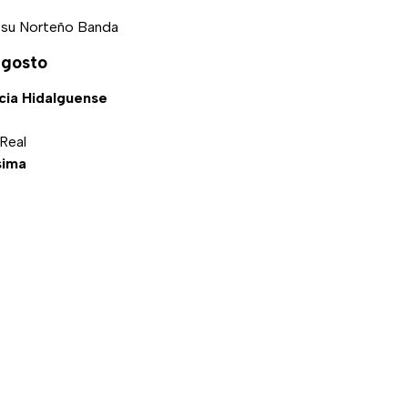
 su Norteño Banda
agosto
cia Hidalguense
Real
sima