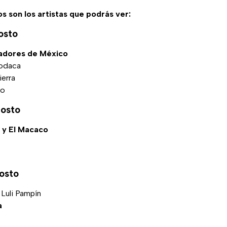
os son los artistas que podrás ver:
osto
adores de México
odaca
ierra
co
gosto
 y El Macaco
osto
 Luli Pampín
a