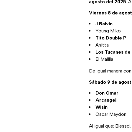
agosto del 2025
. 
Viernes 8 de agost
J Balvin
Young Miko
Tito Double P
Anitta
Los Tucanes de 
El Malilla
De igual manera cont
Sábado 9 de agost
Don Omar
Arcangel
Wisin
Oscar Maydon
Al igual que: Blessd