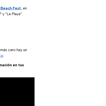
a Beach Fest,
en
 y “La Playa”.
 más caro hay un
to
.
rmación en tus