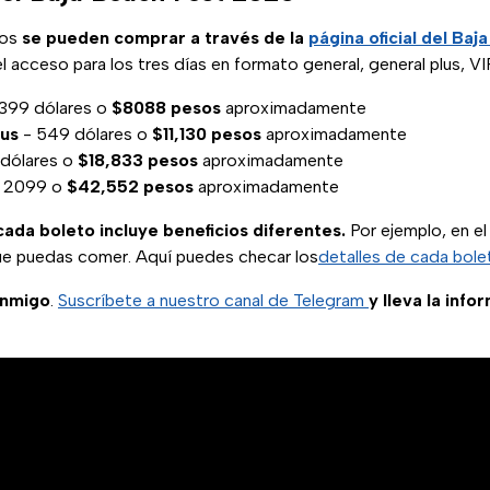
tos
se pueden comprar a través de la
página oficial del Baj
 acceso para los tres días en formato general, general plus, VIP
399 dólares o
$8088 pesos
aproximadamente
lus
- 549 dólares o
$11,130
pesos
aproximadamente
dólares o
$18,833 pesos
aproximadamente
 2099 o
$42,552 pesos
aproximadamente
cada boleto incluye beneficios diferentes.
Por ejemplo, en el
ue puedas comer. Aquí puedes checar los
detalles de cada bole
onmigo
.
Suscríbete a nuestro canal de Telegram
y lleva la info