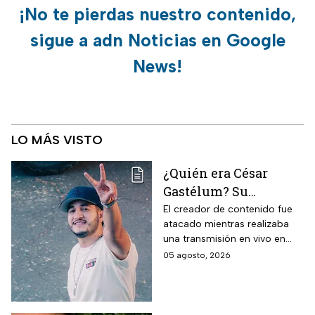
¡No te pierdas nuestro contenido,
sigue a adn Noticias en Google
News!
LO MÁS VISTO
¿Quién era César
Gastélum? Su
asesinato revive la
El creador de contenido fue
atacado mientras realizaba
violencia contra
una transmisión en vivo en
influencers en
Culiacán. Su caso vuelve a
05 agosto, 2026
Sinaloa y la lista de
poner bajo la lupa la violencia
creadores que han
que ha golpeado a Sinaloa.
muerto