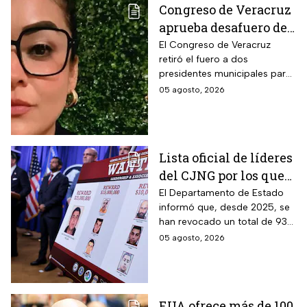
Congreso de Veracruz
aprueba desafuero de
alcalde ligado al caso
El Congreso de Veracruz
retiró el fuero a dos
de la periodista
presidentes municipales para
Roxana Guzmán
que continúen las
05 agosto, 2026
investigaciones en su contra.
Lista oficial de líderes
del CJNG por los que
EUA ofrece millonaria
El Departamento de Estado
informó que, desde 2025, se
recompensa
han revocado un total de 93
visas a familiares y socios de
05 agosto, 2026
narcotraficantes
EUA ofrece más de 100