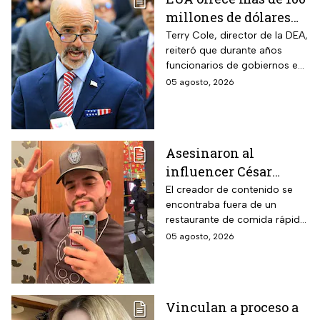
millones de dólares
por líderes del CJNG;
Terry Cole, director de la DEA,
reiteró que durante años
aumenta recompensa
funcionarios de gobiernos en
por hijastro de “El
México apoyaron a los
05 agosto, 2026
Mencho”
cárteles en actividades de
narcotráfico y lavado de
dinero
Asesinaron al
influencer César
Gastélum mientras
El creador de contenido se
encontraba fuera de un
transmitía en vivo en
restaurante de comida rápida
Culiacán, Sinaloa
cuando recibió el disparo;
05 agosto, 2026
autoridades desplegaron un
operativo en Sinaloa
Vinculan a proceso a