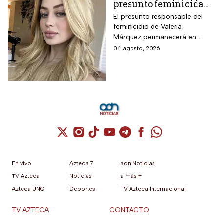
presunto feminicida
de Valeria Márquez;
El presunto responsable del
feminicidio de Valeria
permanecerá un año
Márquez permanecerá en
en prisión preventiva
prisión preventiva mientras las
04 agosto, 2026
autoridades continúan con las
investigaciones del caso.
Cuenta de X / Twitter (se abre en una nuev
Cuenta de Instagram (se abre en una n
Cuenta de TikTok (se abre en una
Cuenta de YouTube (se abre 
Cuenta de Telegram (se a
Cuenta de Facebook 
Cuenta de Whats
En vivo
Azteca 7
adn Noticias
TV Azteca
Noticias
a más +
Azteca UNO
Deportes
TV Azteca Internacional
TV AZTECA
CONTACTO