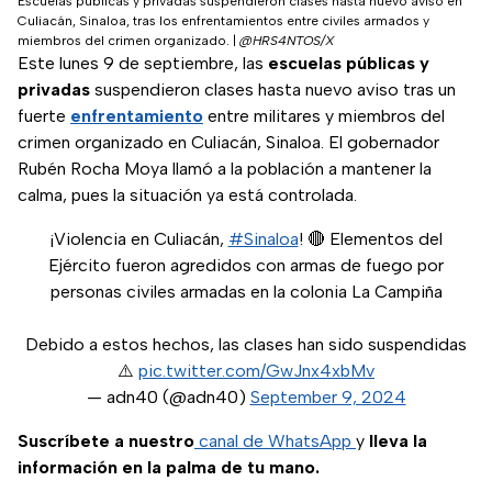
Escuelas públicas y privadas suspendieron clases hasta nuevo aviso en
Culiacán, Sinaloa, tras los enfrentamientos entre civiles armados y
miembros del crimen organizado.
|
@HRS4NTOS/X
Este lunes 9 de septiembre, las
escuelas públicas y
privadas
suspendieron clases hasta nuevo aviso tras un
fuerte
enfrentamiento
entre militares y miembros del
crimen organizado en Culiacán, Sinaloa. El gobernador
Rubén Rocha Moya llamó a la población a mantener la
calma, pues la situación ya está controlada.
¡Violencia en Culiacán,
#Sinaloa
! 🔴 Elementos del
Ejército fueron agredidos con armas de fuego por
personas civiles armadas en la colonia La Campiña
Debido a estos hechos, las clases han sido suspendidas
⚠️
pic.twitter.com/GwJnx4xbMv
— adn40 (@adn40)
September 9, 2024
Suscríbete a nuestro
canal de WhatsApp
y
lleva la
información en la palma de tu mano.