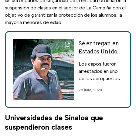
las autoridades de seguridad de la entidad ordenaron la
suspensión de clases en el sector de La Campiña con el
objetivo de garantizar la protección de los alumnos, la
mayoría menores de edad.
Se entregan en
Estados Unidos
Ismael "El
Los capos fueron
Mayo" Zambada,
arrestados en uno
líder del Cártel
de los aeropuertos
de Sinaloa y
privados de la
25 julio, 2024
Joaquín
ciudad fronteriza de
Guzmán López
El Paso, Texas.
Universidades de Sinaloa que
suspendieron clases