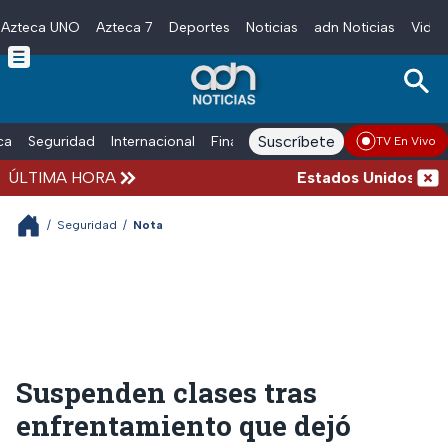
Azteca UNO
Azteca 7
Deportes
Noticias
adn Noticias
Video
Skip to main content
Suscríbete
ica
Seguridad
Internacional
Finanzas
adn Noticias Radio
Esp
TV En Vivo
ÚLTIMA HORA
Estados Unidos suspen
/
Seguridad
/
Nota
Suspenden clases tras
enfrentamiento que dejó