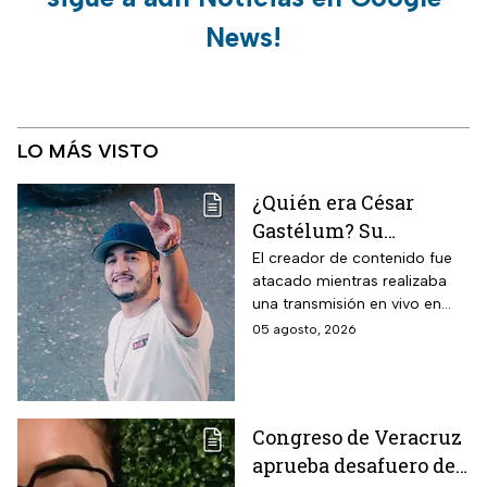
News!
LO MÁS VISTO
¿Quién era César
Gastélum? Su
asesinato revive la
El creador de contenido fue
atacado mientras realizaba
violencia contra
una transmisión en vivo en
influencers en
Culiacán. Su caso vuelve a
05 agosto, 2026
Sinaloa y la lista de
poner bajo la lupa la violencia
creadores que han
que ha golpeado a Sinaloa.
muerto
Congreso de Veracruz
aprueba desafuero de