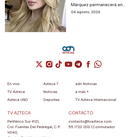
permanecerá un año
Márquez permanecerá en
en prisión preventiva
prisión preventiva mientras las
04 agosto, 2026
autoridades continúan con las
investigaciones del caso.
Cuenta de X / Twitter (se abre en una nuev
Cuenta de Instagram (se abre en una n
Cuenta de TikTok (se abre en una
Cuenta de YouTube (se abre 
Cuenta de Telegram (se a
Cuenta de Facebook 
Cuenta de Whats
En vivo
Azteca 7
adn Noticias
TV Azteca
Noticias
a más +
Azteca UNO
Deportes
TV Azteca Internacional
TV AZTECA
CONTACTO
Periférico Sur 4121,
contacto@tvazteca.com
Col. Fuentes Del Pedregal, C.P.
55 1720 1313
|
Conmutador
14140,