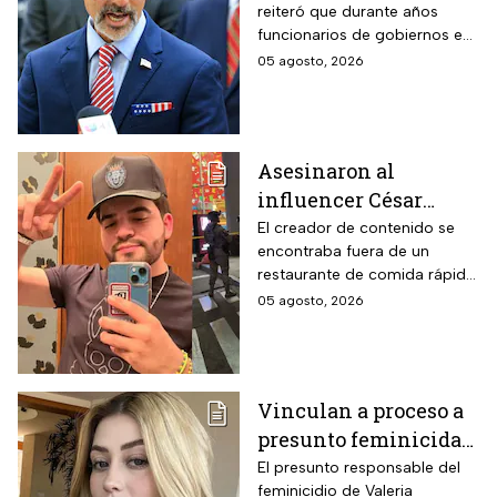
reiteró que durante años
aumenta recompensa
funcionarios de gobiernos en
por hijastro de “El
México apoyaron a los
05 agosto, 2026
Mencho”
cárteles en actividades de
narcotráfico y lavado de
dinero
Asesinaron al
influencer César
Gastélum mientras
El creador de contenido se
encontraba fuera de un
transmitía en vivo en
restaurante de comida rápida
Culiacán, Sinaloa
cuando recibió el disparo;
05 agosto, 2026
autoridades desplegaron un
operativo en Sinaloa
Vinculan a proceso a
presunto feminicida
de Valeria Márquez;
El presunto responsable del
feminicidio de Valeria