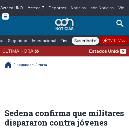
Azteca UNO
Azteca 7
Deportes
Noticias
adn Noticias
Video
Skip to main content
Suscríbete
ica
Seguridad
Internacional
Finanzas
adn Noticias Radio
Esp
TV En Vivo
ÚLTIMA HORA
Estados Unidos susp
/
Seguridad
/
Nota
Sedena confirma que militares
dispararon contra jóvenes