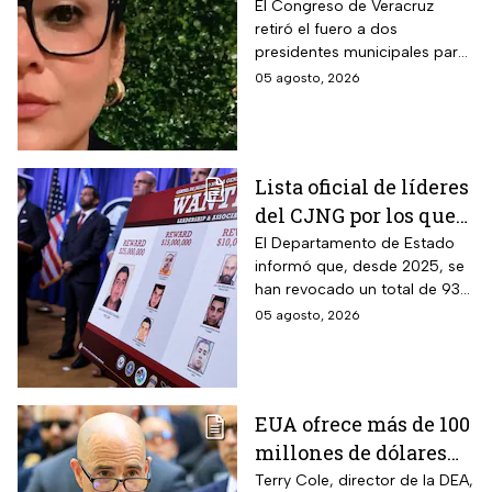
alcalde ligado al caso
El Congreso de Veracruz
retiró el fuero a dos
de la periodista
presidentes municipales para
Roxana Guzmán
que continúen las
05 agosto, 2026
investigaciones en su contra.
Lista oficial de líderes
del CJNG por los que
EUA ofrece millonaria
El Departamento de Estado
informó que, desde 2025, se
recompensa
han revocado un total de 93
visas a familiares y socios de
05 agosto, 2026
narcotraficantes
EUA ofrece más de 100
millones de dólares
por líderes del CJNG;
Terry Cole, director de la DEA,