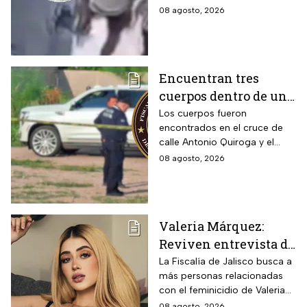
08 agosto, 2026
Encuentran tres
cuerpos dentro de una
camioneta de lujo en
Los cuerpos fueron
encontrados en el cruce de
Hermosillo;
calle Antonio Quiroga y el
investigan posible
Boulevard Camino del Serie
08 agosto, 2026
riña
en Hermosillo, Sonora
Valeria Márquez:
Reviven entrevista de
Vivian de la torre en
La Fiscalía de Jalisco busca a
más personas relacionadas
donde se deslindó del
con el feminicidio de Valeria
feminicidio de su
Márquez, mientras vuelve a
08 agosto, 2026