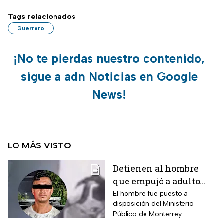
Tags relacionados
Guerrero
¡No te pierdas nuestro contenido,
sigue a adn Noticias en Google
News!
LO MÁS VISTO
Detienen al hombre
que empujó a adulto
mayor frente a un
El hombre fue puesto a
disposición del Ministerio
tráiler en Monterrey
Público de Monterrey