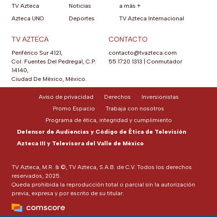
TV Azteca
Noticias
a más +
Azteca UNO
Deportes
TV Azteca Internacional
TV AZTECA
CONTACTO
Periférico Sur 4121,
contacto@tvazteca.com
Col. Fuentes Del Pedregal, C.P.
55 1720 1313
|
Conmutador
14140,
Ciudad De México, México.
Aviso de privacidad
Derechos
Inversionistas
Promo Espacio
Trabaja con nosotros
Programa de ética, integridad y cumplimiento
Defensor de Audiencias y Código de Ética de Televisión
Azteca III y Televisora del Valle de México
TV Azteca, M.R. & ©, TV Azteca, S.A.B. de C.V. Todos los derechos
reservados, 2025.
Queda prohibida la reproducción total o parcial sin la autorización
previa, expresa y por escrito de su titular.