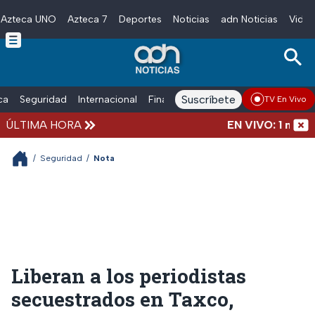
Azteca UNO
Azteca 7
Deportes
Noticias
adn Noticias
Video
Skip to main content
Suscríbete
ica
Seguridad
Internacional
Finanzas
adn Noticias Radio
Esp
TV En Vivo
ÚLTIMA HORA
EN VIVO: 1 marcha
/
Seguridad
/
Nota
Liberan a los periodistas
secuestrados en Taxco,