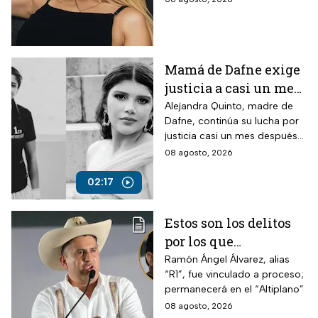
amiga
tomar relevancia lo que su
amiga Vivian dijo sobre los
señalamientos en su contra.
Mamá de Dafne exige
justicia a casi un mes
de la muerte de su hija
Alejandra Quinto, madre de
Dafne, continúa su lucha por
justicia casi un mes después
del fallecimiento de su hija.
08 agosto, 2026
02:17
Estos son los delitos
por los que
vincularon a proceso
Ramón Ángel Álvarez, alias
“R1”, fue vinculado a proceso;
al “R1″, presunto autor
permanecerá en el “Altiplano”
intelectual del
08 agosto, 2026
asesinato de Carlos