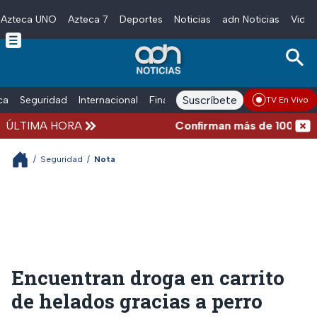
Azteca UNO
Azteca 7
Deportes
Noticias
adn Noticias
Video
Skip to main content
Suscríbete
ica
Seguridad
Internacional
Finanzas
adn Noticias Radio
Esp
TV En Vivo
ÚLTIMA HORA
Confirman más de 100 muerto
/
Seguridad
/
Nota
Encuentran droga en carrito
de helados gracias a perro