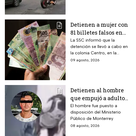
Detienen a mujer con
81 billetes falsos en
CDMX: ¿Cómo
La SSC informó que la
detención se llevó a cabo en
identificar “dinero
la colonia Centro, en la
patito”?
alcaldía Cuauhtémoc; llevaba
09 agosto, 2026
también actas de nacimiento,
INE y tarjetas de plástico
Detienen al hombre
que empujó a adulto
mayor frente a un
El hombre fue puesto a
disposición del Ministerio
tráiler en Monterrey
Público de Monterrey
08 agosto, 2026