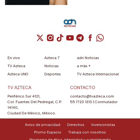
señalamientos en su contra.
Cuenta de X / Twitter (se abre en una nuev
Cuenta de Instagram (se abre en una n
Cuenta de TikTok (se abre en una
Cuenta de YouTube (se abre 
Cuenta de Telegram (se a
Cuenta de Facebook 
Cuenta de Whats
En vivo
Azteca 7
adn Noticias
TV Azteca
Noticias
a más +
Azteca UNO
Deportes
TV Azteca Internacional
TV AZTECA
CONTACTO
Periférico Sur 4121,
contacto@tvazteca.com
Col. Fuentes Del Pedregal, C.P.
55 1720 1313
|
Conmutador
14140,
Ciudad De México, México.
Aviso de privacidad
Derechos
Inversionistas
Promo Espacio
Trabaja con nosotros
Programa de ética, integridad y cumplimiento