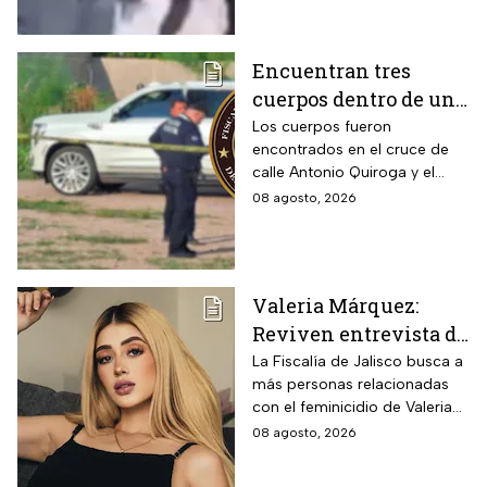
Encuentran tres
cuerpos dentro de una
camioneta de lujo en
Los cuerpos fueron
encontrados en el cruce de
Hermosillo;
calle Antonio Quiroga y el
investigan posible
Boulevard Camino del Serie
08 agosto, 2026
riña
en Hermosillo, Sonora
Valeria Márquez:
Reviven entrevista de
Vivian de la torre en
La Fiscalía de Jalisco busca a
más personas relacionadas
donde se deslindó del
con el feminicidio de Valeria
feminicidio de su
Márquez, mientras vuelve a
08 agosto, 2026
amiga
tomar relevancia lo que su
amiga Vivian dijo sobre los