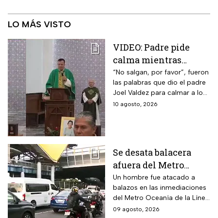
LO MÁS VISTO
VIDEO: Padre pide
calma mientras
balacera interrumpe
“No salgan, por favor”, fueron
las palabras que dio el padre
misa en Los Mochis,
Joel Valdez para calmar a los
Sinaloa
feligreses que se encontraban
10 agosto, 2026
en misa el pasado domingo
Se desata balacera
afuera del Metro
Oceanía en la CDMX;
Un hombre fue atacado a
balazos en las inmediaciones
hay heridos
del Metro Oceanía de la Línea
B del Metro CDMX.
09 agosto, 2026