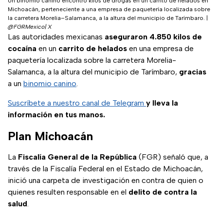
Un binomio canino encontró kilos de drogas en un carrito de helados en
Michoacán, perteneciente a una empresa de paquetería localizada sobre
la carretera Morelia–Salamanca, a la altura del municipio de Tarímbaro.
|
@FGRMexico| X
Las autoridades mexicanas
aseguraron 4.850 kilos de
cocaína
en un
carrito de helados
en una empresa de
paquetería localizada sobre la carretera Morelia-
Salamanca, a la altura del municipio de Tarímbaro,
gracias
a un
binomio canino
.
Suscríbete a nuestro canal de Telegram
y lleva la
información en tus manos.
Plan Michoacán
La
Fiscalía General de la República
(FGR) señaló que, a
través de la Fiscalía Federal en el Estado de Michoacán,
inició una carpeta de investigación en contra de quien o
quienes resulten responsable en el
delito de contra la
salud
.