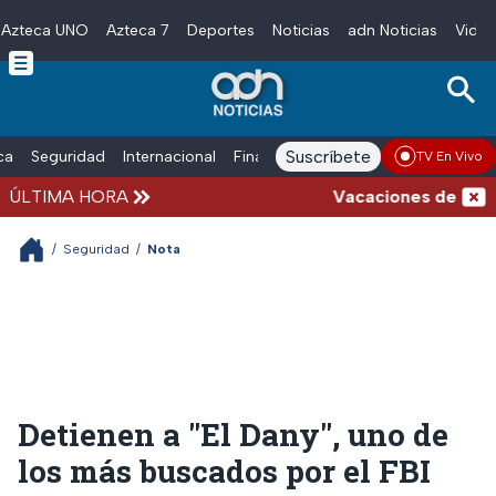
Azteca UNO
Azteca 7
Deportes
Noticias
adn Noticias
Video
Skip to main content
Suscríbete
ica
Seguridad
Internacional
Finanzas
adn Noticias Radio
Esp
TV En Vivo
ÚLTIMA HORA
Vacaciones de verano 
/
Seguridad
/
Nota
Detienen a "El Dany", uno de
los más buscados por el FBI