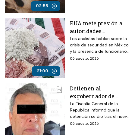
armado en la autopista
02:55
Puebla-Tuxpan.
EUA mete presión a
autoridades
mexicanas para
Los analistas hablan sobre la
crisis de seguridad en México
combatir al
y la presencia de funcionarios
narcotráfico y detener
corruptos en el narcotráfico
06 agosto, 2026
a funcionarios
corruptos
21:00
Detienen al
exgobernador de
Guerrero, Ángel
La Fiscalía General de la
República informó que la
Aguirre, por el Caso
detención se dio tras el nuevo
Ayotzinapa
modelo de investigación
06 agosto, 2026
sobre la desaparición de los