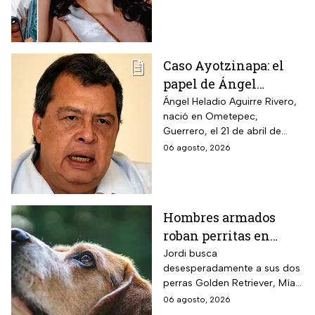
abuela paterna, ocurrieron los
hechos.
Caso Ayotzinapa: el
papel de Ángel
Aguirre en la
Ángel Heladio Aguirre Rivero,
nació en Ometepec,
desaparición de los
Guerrero, el 21 de abril de
normalistas en 2014
1956. Estudió la Licenciatura
06 agosto, 2026
de Economía en la UNAM.
Hombres armados
roban perritas en
Veracruz
Jordi busca
desesperadamente a sus dos
perras Golden Retriever, Mía y
Camila, de seis años, robadas
06 agosto, 2026
el 28 de julio por un comando