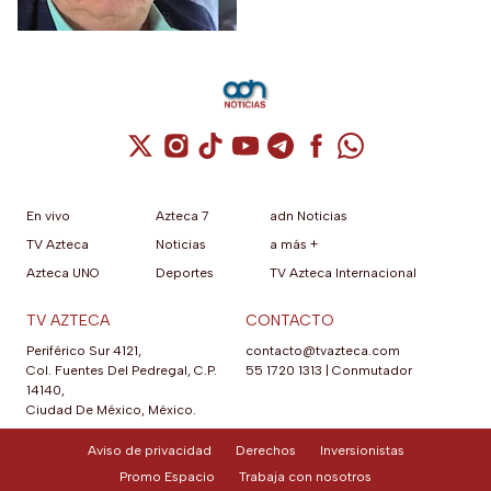
43 normalistas
Cuenta de X / Twitter (se abre en una nuev
Cuenta de Instagram (se abre en una n
Cuenta de TikTok (se abre en una
Cuenta de YouTube (se abre 
Cuenta de Telegram (se a
Cuenta de Facebook 
Cuenta de Whats
En vivo
Azteca 7
adn Noticias
TV Azteca
Noticias
a más +
Azteca UNO
Deportes
TV Azteca Internacional
TV AZTECA
CONTACTO
Periférico Sur 4121,
contacto@tvazteca.com
Col. Fuentes Del Pedregal, C.P.
55 1720 1313
|
Conmutador
14140,
Ciudad De México, México.
Aviso de privacidad
Derechos
Inversionistas
Promo Espacio
Trabaja con nosotros