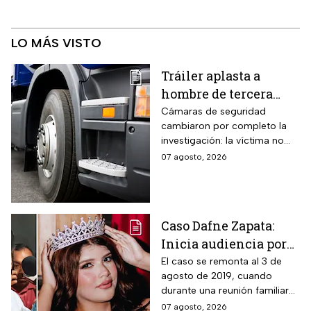
LO MÁS VISTO
Tráiler aplasta a
hombre de tercera
edad: el culpable sigue
Cámaras de seguridad
cambiaron por completo la
prófugo: VIDEO
investigación: la víctima no
intentaba cruzar la avenida
07 agosto, 2026
cuando cayó al paso de la
unidad pesada.
Caso Dafne Zapata:
Inicia audiencia por
abuso sexual
El caso se remonta al 3 de
agosto de 2019, cuando
cometido por su padre
durante una reunión familiar
celebrada en la casa de la
07 agosto, 2026