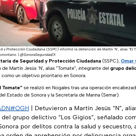
d y Protección Ciudadana (SSPC) informó la detención de Martín 'N', alias "El 
rioritario.
|
@SonoraSeguridad/X
taría de Seguridad y Protección Ciudadana
(SSPC),
Omar 
 de Martín Jesús 'N', alias "Tomate", integrante del
grupo deli
como un objetivo prioritario en Sonora.
l Tomate”
se realizó en Nogales tras una operación encabezada
del Estado de Sonora y la Secretaría de Marina (Semar).
ADN
#OGH
| Detuvieron a Martín Jesús “N”, ali
 del grupo delictivo “Los Gigios”, señalado co
 Sonora por delitos contra la salud y secuestro
na orden de aprehensión por delincuencia orga