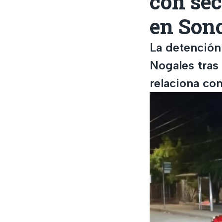
con se
en Son
La detención 
Nogales tras 
relaciona con