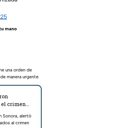
025
 tu mano
ene una orden de
 de manera urgente.
eron
r el crimen
 Sonora, alertó
ados al crimen