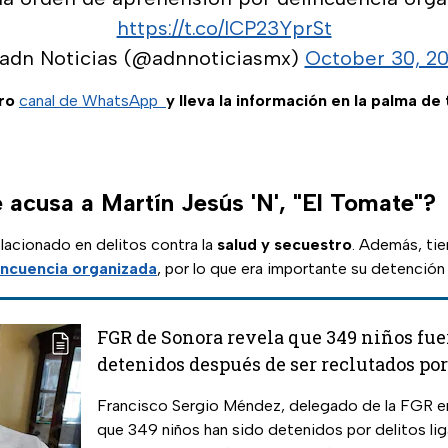
https://t.co/lCP23YprSt
adn Noticias (@adnnoticiasmx)
October 30, 2
ro
canal de WhatsApp
y lleva la información en la palma de
 acusa a Martín Jesús 'N', "El Tomate"?
lacionado en delitos contra la
salud y secuestro
. Además, ti
incuencia organizada
, por lo que era importante su detención
FGR de Sonora revela que 349 niños fu
detenidos después de ser reclutados po
organizado
Francisco Sergio Méndez, delegado de la FGR en
que 349 niños han sido detenidos por delitos lig