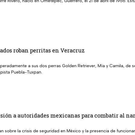
rre Rivero, nació en Ometepec, Guerrero, el 21 de abril de 1956. Es
dos roban perritas en Veracruz
peradamente a sus dos perras Golden Retriever, Mía y Camila, de s
pista Puebla-Tuxpan.
ión a autoridades mexicanas para combatir al narc
an sobre la crisis de seguridad en México y la presencia de funciona