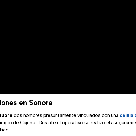
iones en Sonora
tubre
dos hombres presuntamente vinculados con una
célula 
cipio de Cajeme. Durante el operativo se realizó el aseguramie
tico.