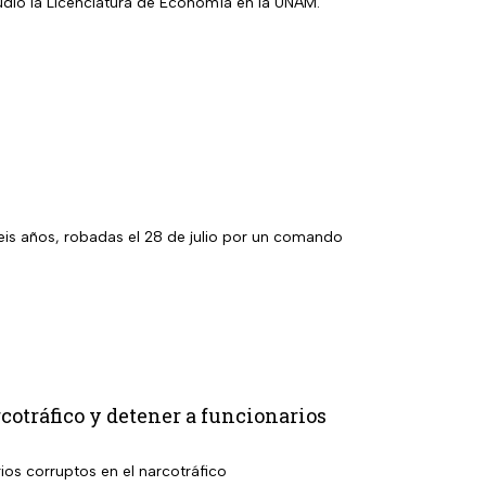
tudió la Licenciatura de Economía en la UNAM.
eis años, robadas el 28 de julio por un comando
otráfico y detener a funcionarios
rios corruptos en el narcotráfico