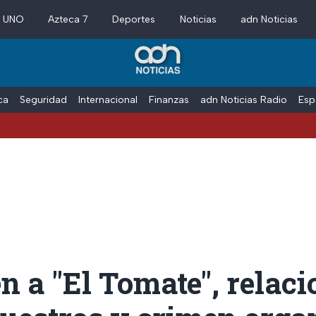
a UNO
Azteca 7
Deportes
Noticias
adn Noticias
ica
Seguridad
Internacional
Finanzas
adn Noticias Radio
Esp
n a "El Tomate", relac