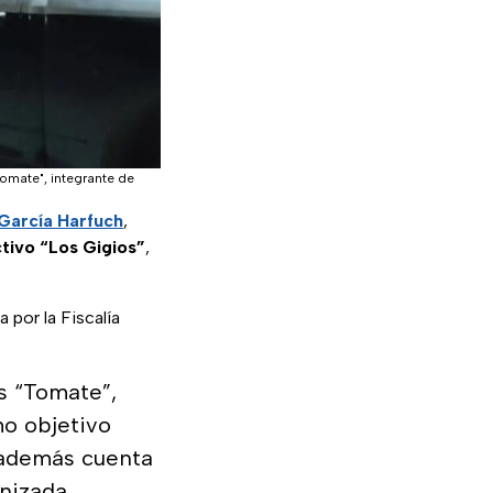
Tomate", integrante de
García Harfuch
,
ctivo “Los Gigios”
,
 por la Fiscalía
as “Tomate”,
mo objetivo
, además cuenta
nizada