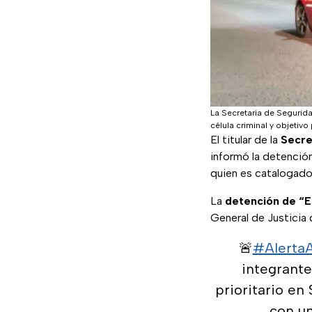
La Secretaría de Segurida
célula criminal y objetivo p
El titular de la
Secre
informó la detención
quien es catalogado 
La
detención de “E
General de Justicia 
🚨
#Alerta
integrante
prioritario en
con u