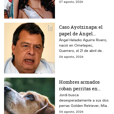
celebrada en la casa de la
07 agosto, 2026
abuela paterna, ocurrieron los
hechos.
Caso Ayotzinapa: el
papel de Ángel
Aguirre en la
Ángel Heladio Aguirre Rivero,
nació en Ometepec,
desaparición de los
Guerrero, el 21 de abril de
normalistas en 2014
1956. Estudió la Licenciatura
06 agosto, 2026
de Economía en la UNAM.
Hombres armados
roban perritas en
Veracruz
Jordi busca
desesperadamente a sus dos
perras Golden Retriever, Mía y
Camila, de seis años, robadas
06 agosto, 2026