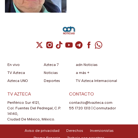
43 normalistas
Cuenta de X / Twitter (se abre en una nuev
Cuenta de Instagram (se abre en una n
Cuenta de TikTok (se abre en una
Cuenta de YouTube (se abre 
Cuenta de Telegram (se a
Cuenta de Facebook 
Cuenta de Whats
En vivo
Azteca 7
adn Noticias
TV Azteca
Noticias
a más +
Azteca UNO
Deportes
TV Azteca Internacional
TV AZTECA
CONTACTO
Periférico Sur 4121,
contacto@tvazteca.com
Col. Fuentes Del Pedregal, C.P.
55 1720 1313
|
Conmutador
14140,
Ciudad De México, México.
Aviso de privacidad
Derechos
Inversionistas