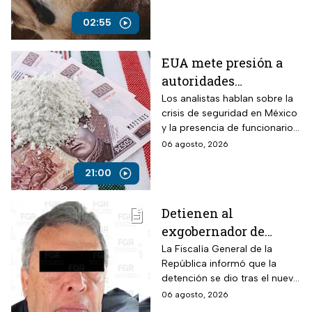
el 28 de julio por un comando
armado en la autopista
02:55
Puebla-Tuxpan.
EUA mete presión a
autoridades
mexicanas para
Los analistas hablan sobre la
crisis de seguridad en México
combatir al
y la presencia de funcionarios
narcotráfico y detener
corruptos en el narcotráfico
06 agosto, 2026
a funcionarios
corruptos
21:00
Detienen al
exgobernador de
Guerrero, Ángel
La Fiscalía General de la
República informó que la
Aguirre, por el Caso
detención se dio tras el nuevo
Ayotzinapa
modelo de investigación
06 agosto, 2026
sobre la desaparición de los