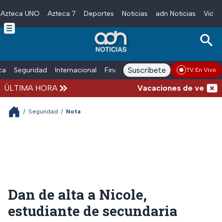
Azteca UNO
Azteca 7
Deportes
Noticias
adn Noticias
Video
Skip to main content
Suscríbete
ica
Seguridad
Internacional
Finanzas
adn Noticias Radio
Esp
TV En Vivo
ÚLTIMA HORA
Vacaciones de verano com
/
Seguridad
/
Nota
Dan de alta a Nicole,
estudiante de secundaria