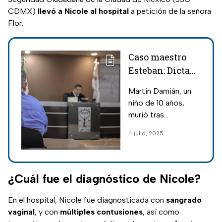
CDMX)
llevó a Nicole al hospital
a petición de la señora
Flor.
Caso maestro
Esteban: Dictan
sentencia al
Martín Damián, un
profesor por
niño de 10 años,
muerte del
murió tras
estudiante
golpearse en una
4 julio, 2025
Damián
escuela de Mexicali;
el caso ha generado
protestas por el
juicio donde un
¿Cuál fue el diagnóstico de Nicole?
docente es
acusado.
En el hospital, Nicole fue diagnosticada con
sangrado
vaginal
, y con
múltiples contusiones
, así como