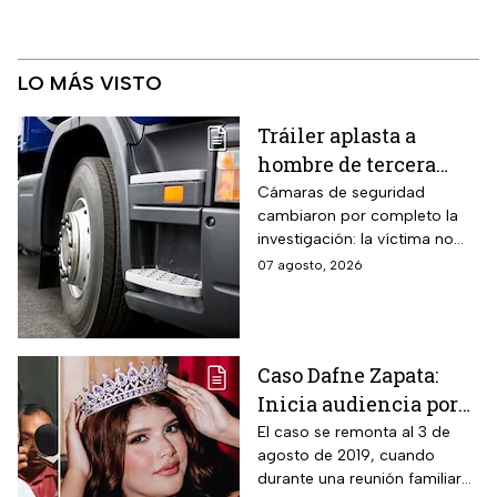
LO MÁS VISTO
Tráiler aplasta a
hombre de tercera
edad: el culpable sigue
Cámaras de seguridad
cambiaron por completo la
prófugo: VIDEO
investigación: la víctima no
intentaba cruzar la avenida
07 agosto, 2026
cuando cayó al paso de la
unidad pesada.
Caso Dafne Zapata:
Inicia audiencia por
abuso sexual
El caso se remonta al 3 de
agosto de 2019, cuando
cometido por su padre
durante una reunión familiar