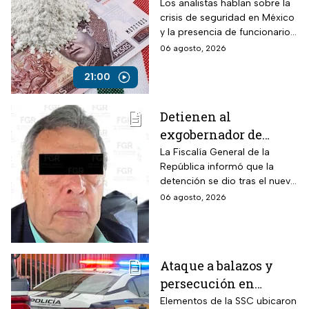
mexicanas para
Los analistas hablan sobre la
crisis de seguridad en México
combatir al
y la presencia de funcionarios
narcotráfico y detener
corruptos en el narcotráfico
06 agosto, 2026
a funcionarios
corruptos
21:00
Detienen al
exgobernador de
Guerrero, Ángel
La Fiscalía General de la
República informó que la
Aguirre, por el Caso
detención se dio tras el nuevo
Ayotzinapa
modelo de investigación
06 agosto, 2026
sobre la desaparición de los
43 normalistas
Ataque a balazos y
persecución en
Álvaro Obregón,
Elementos de la SSC ubicaron