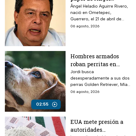
Aguirre en la
Ángel Heladio Aguirre Rivero,
nació en Ometepec,
desaparición de los
Guerrero, el 21 de abril de
normalistas en 2014
1956. Estudió la Licenciatura
06 agosto, 2026
de Economía en la UNAM.
Hombres armados
roban perritas en
Veracruz
Jordi busca
desesperadamente a sus dos
perras Golden Retriever, Mía y
Camila, de seis años, robadas
06 agosto, 2026
el 28 de julio por un comando
armado en la autopista
02:55
Puebla-Tuxpan.
EUA mete presión a
autoridades