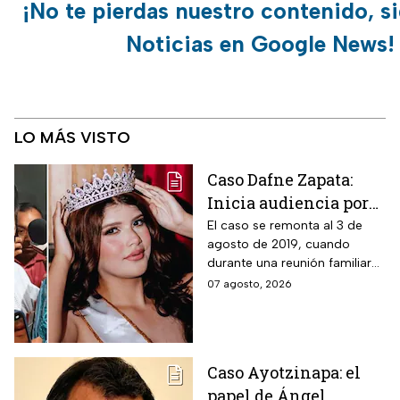
¡No te pierdas nuestro contenido, s
Noticias en Google News!
LO MÁS VISTO
Caso Dafne Zapata:
Inicia audiencia por
abuso sexual
El caso se remonta al 3 de
agosto de 2019, cuando
cometido por su padre
durante una reunión familiar
celebrada en la casa de la
07 agosto, 2026
abuela paterna, ocurrieron los
hechos.
Caso Ayotzinapa: el
papel de Ángel