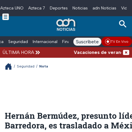
Azteca UNO
Azteca 7
Deportes
Noticias
adn Noticias
Video
Skip to main content
Suscríbete
ica
Seguridad
Internacional
Finanzas
adn Noticias Radio
Esp
TV En Vivo
ÚLTIMA HORA
Vacaciones de verano complica
/
Seguridad
/
Nota
Hernán Bermúdez, presunto líde
Barredora, es trasladado a Méx