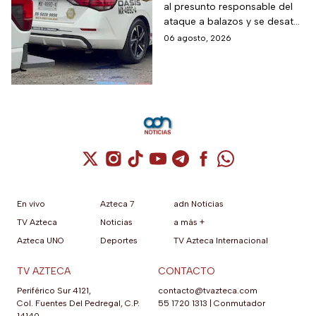
al presunto responsable del
CDMX, hoy 6 de agosto
ataque a balazos y se desató
una persecución
06 agosto, 2026
Cuenta de X / Twitter (se abre en una nuev
Cuenta de Instagram (se abre en una n
Cuenta de TikTok (se abre en una
Cuenta de YouTube (se abre 
Cuenta de Telegram (se a
Cuenta de Facebook 
Cuenta de Whats
En vivo
Azteca 7
adn Noticias
TV Azteca
Noticias
a más +
Azteca UNO
Deportes
TV Azteca Internacional
TV AZTECA
CONTACTO
Periférico Sur 4121,
contacto@tvazteca.com
Col. Fuentes Del Pedregal, C.P.
55 1720 1313
|
Conmutador