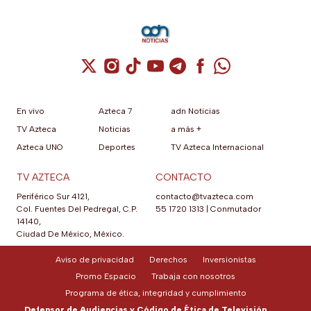
Cuenta de X / Twitter (se abre en una nuev
Cuenta de Instagram (se abre en una n
Cuenta de TikTok (se abre en una
Cuenta de YouTube (se abre 
Cuenta de Telegram (se a
Cuenta de Facebook 
Cuenta de Whats
En vivo
Azteca 7
adn Noticias
TV Azteca
Noticias
a más +
Azteca UNO
Deportes
TV Azteca Internacional
TV AZTECA
CONTACTO
Periférico Sur 4121,
contacto@tvazteca.com
Col. Fuentes Del Pedregal, C.P.
55 1720 1313
|
Conmutador
14140,
Ciudad De México, México.
Aviso de privacidad
Derechos
Inversionistas
Promo Espacio
Trabaja con nosotros
Programa de ética, integridad y cumplimiento
Defensor de Audiencias y Código de Ética de Televisión