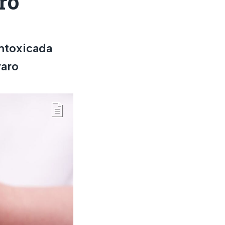
ro
ntoxicada
varo