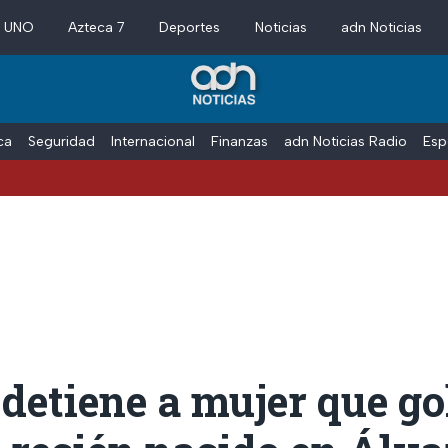
a UNO
Azteca 7
Deportes
Noticias
adn Noticias
ica
Seguridad
Internacional
Finanzas
adn Noticias Radio
Esp
 detiene a mujer que go