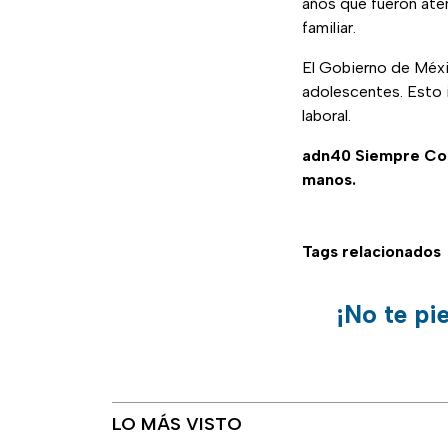
años que fueron ate
familiar.
El Gobierno de Méxic
adolescentes. Esto i
laboral.
adn40 Siempre C
manos.
Tags relacionados
¡No te pi
LO MÁS VISTO