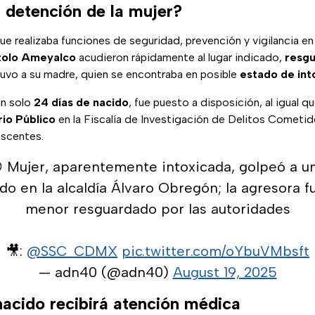
 detención de la mujer?
ue realizaba funciones de seguridad, prevención y vigilancia en 
tolo Ameyalco
acudieron rápidamente al lugar indicado,
resgu
uvo a su madre, quien se encontraba en posible
estado de int
an solo
24 días de nacido
, fue puesto a disposición, al igual q
rio Público
en la Fiscalía de Investigación de Delitos Cometi
escentes.
😡 Mujer, aparentemente intoxicada, golpeó a u
do en la alcaldía Álvaro Obregón; la agresora f
menor resguardado por las autoridades
🎥:
@SSC_CDMX
pic.twitter.com/oYbuVMbsft
— adn40 (@adn40)
August 19, 2025
nacido recibirá atención médica