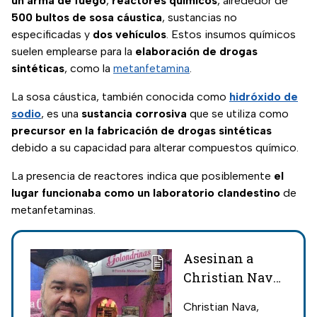
un arma de fuego
,
reactores químicos
, alrededor de
500 bultos de sosa cáustica
, sustancias no
especificadas y
dos vehículos
. Estos insumos químicos
suelen emplearse para la
elaboración de drogas
sintéticas
, como la
metanfetamina
.
La sosa cáustica, también conocida como
hidróxido de
sodio
, es una
sustancia corrosiva
que se utiliza como
precursor en la fabricación de drogas sintéticas
debido a su capacidad para alterar compuestos químico.
La presencia de reactores indica que posiblemente
el
lugar funcionaba como un laboratorio clandestino
de
metanfetaminas.
Asesinan a
Christian Nava,
asesor del
Christian Nava,
alcalde de