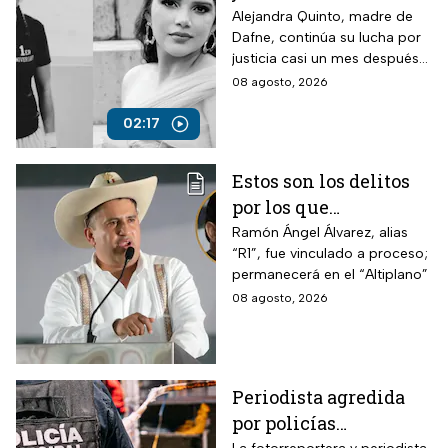
de la muerte de su hija
Alejandra Quinto, madre de
Dafne, continúa su lucha por
justicia casi un mes después
del fallecimiento de su hija.
08 agosto, 2026
02:17
Estos son los delitos
por los que
vincularon a proceso
Ramón Ángel Álvarez, alias
“R1”, fue vinculado a proceso;
al “R1″, presunto autor
permanecerá en el “Altiplano”
intelectual del
08 agosto, 2026
asesinato de Carlos
Manzo
Periodista agredida
por policías