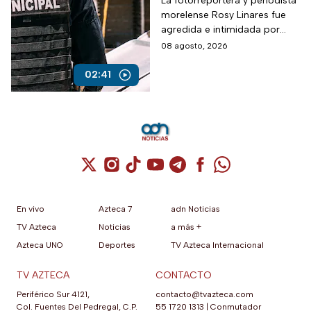
municipales
La fotorreportera y periodista
morelense Rosy Linares fue
agredida e intimidada por
elementos de la policía
08 agosto, 2026
estatal.
02:41
Cuenta de X / Twitter (se abre en una nuev
Cuenta de Instagram (se abre en una n
Cuenta de TikTok (se abre en una
Cuenta de YouTube (se abre 
Cuenta de Telegram (se a
Cuenta de Facebook 
Cuenta de Whats
En vivo
Azteca 7
adn Noticias
TV Azteca
Noticias
a más +
Azteca UNO
Deportes
TV Azteca Internacional
TV AZTECA
CONTACTO
Periférico Sur 4121,
contacto@tvazteca.com
Col. Fuentes Del Pedregal, C.P.
55 1720 1313
|
Conmutador