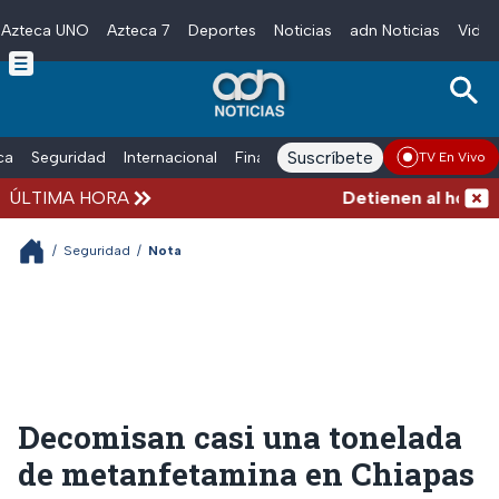
Azteca UNO
Azteca 7
Deportes
Noticias
adn Noticias
Video
Skip to main content
Suscríbete
ica
Seguridad
Internacional
Finanzas
adn Noticias Radio
Esp
TV En Vivo
ÚLTIMA HORA
Detienen al hombre q
/
Seguridad
/
Nota
Decomisan casi una tonelada
de metanfetamina en Chiapas