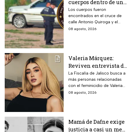
cuerpos dentro de una
camioneta de lujo en
Los cuerpos fueron
encontrados en el cruce de
Hermosillo;
calle Antonio Quiroga y el
investigan posible
Boulevard Camino del Serie
08 agosto, 2026
riña
en Hermosillo, Sonora
Valeria Márquez:
Reviven entrevista de
Vivian de la torre en
La Fiscalía de Jalisco busca a
más personas relacionadas
donde se deslindó del
con el feminicidio de Valeria
feminicidio de su
Márquez, mientras vuelve a
08 agosto, 2026
amiga
tomar relevancia lo que su
amiga Vivian dijo sobre los
señalamientos en su contra.
Mamá de Dafne exige
justicia a casi un mes