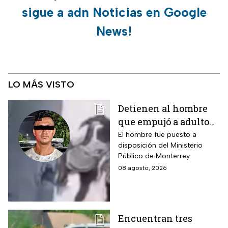
sigue a adn Noticias en Google
News!
LO MÁS VISTO
Detienen al hombre
que empujó a adulto
mayor frente a un
El hombre fue puesto a
disposición del Ministerio
tráiler en Monterrey
Público de Monterrey
08 agosto, 2026
Encuentran tres