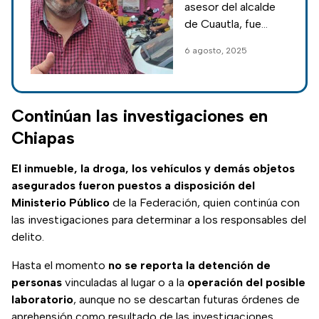
asesor del alcalde
Cuautla, en
de Cuautla, fue
restaurante
asesinado en un
6 agosto, 2025
restaurante este
miércoles; la
violencia en
Morelos continúa
Continúan las investigaciones en
pese al refuerzo de
Chiapas
seguridad.
El inmueble, la droga, los vehículos y demás objetos
asegurados fueron puestos a disposición del
Ministerio Público
de la Federación, quien continúa con
las investigaciones para determinar a los responsables del
delito.
Hasta el momento
no se reporta la detención de
personas
vinculadas al lugar o a la
operación del posible
laboratorio
, aunque no se descartan futuras órdenes de
aprehensión como resultado de las investigaciones.