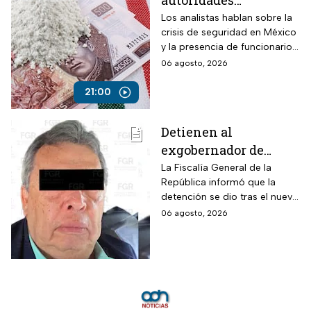
autoridades
mexicanas para
Los analistas hablan sobre la
crisis de seguridad en México
combatir al
y la presencia de funcionarios
narcotráfico y detener
corruptos en el narcotráfico
06 agosto, 2026
a funcionarios
corruptos
21:00
Detienen al
exgobernador de
Guerrero, Ángel
La Fiscalía General de la
República informó que la
Aguirre, por el Caso
detención se dio tras el nuevo
Ayotzinapa
modelo de investigación
06 agosto, 2026
sobre la desaparición de los
43 normalistas