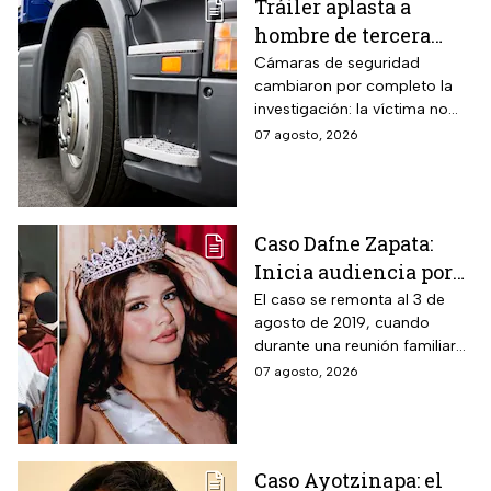
Tráiler aplasta a
hombre de tercera
edad: el culpable sigue
Cámaras de seguridad
cambiaron por completo la
prófugo: VIDEO
investigación: la víctima no
intentaba cruzar la avenida
07 agosto, 2026
cuando cayó al paso de la
unidad pesada.
Caso Dafne Zapata:
Inicia audiencia por
abuso sexual
El caso se remonta al 3 de
agosto de 2019, cuando
cometido por su padre
durante una reunión familiar
celebrada en la casa de la
07 agosto, 2026
abuela paterna, ocurrieron los
hechos.
Caso Ayotzinapa: el