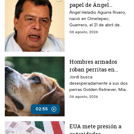
papel de Ángel
Aguirre en la
Ángel Heladio Aguirre Rivero,
nació en Ometepec,
desaparición de los
Guerrero, el 21 de abril de
normalistas en 2014
1956. Estudió la Licenciatura
06 agosto, 2026
de Economía en la UNAM.
Hombres armados
roban perritas en
Veracruz
Jordi busca
desesperadamente a sus dos
perras Golden Retriever, Mía y
Camila, de seis años, robadas
06 agosto, 2026
el 28 de julio por un comando
armado en la autopista
02:55
Puebla-Tuxpan.
EUA mete presión a