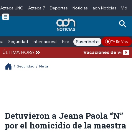
Azteca UNO
Azteca 7
Deportes
Noticias
adn Noticias
Video
Skip to main content
Suscríbete
ica
Seguridad
Internacional
Finanzas
adn Noticias Radio
Esp
TV En Vivo
ÚLTIMA HORA
Vacaciones de verano com
/
Seguridad
/
Nota
Detuvieron a Jeana Paola “N”
por el homicidio de la maestra