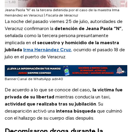
Jeana Paola "N" es la tercera detenida por el caso de la maestra Irma
Hernández en Veracruz
|
Fiscalía de Veracruz
La noche del pasado viernes 25 de julio, autoridades de
Veracruz confirmaron la
detención de Jeana Paola “N”
,
señalada como la tercera persona presuntamente
implicada en e
l secuestro y homicidio de la maestra
jubilada
Irma Hernández Cruz
,
ocurrido el pasado 18 de
julio en el puerto de Veracruz.
Banner Canal de WhatsApp adn40
De acuerdo a lo que se conoce del caso
, la víctima fue
privada de su libertad
mientras conducía un taxi,
actividad que realizaba tras su jubilación
. Su
desaparición activó una
intensa búsqueda
que culminó
con el hallazgo de su cuerpo días después.
Decomisaron droga durante la