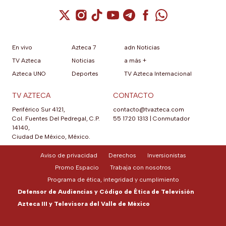
Cuenta de X / Twitter (se abre en una nuev
Cuenta de Instagram (se abre en una n
Cuenta de TikTok (se abre en una
Cuenta de YouTube (se abre 
Cuenta de Telegram (se a
Cuenta de Facebook 
Cuenta de Whats
En vivo
Azteca 7
adn Noticias
TV Azteca
Noticias
a más +
Azteca UNO
Deportes
TV Azteca Internacional
TV AZTECA
CONTACTO
Periférico Sur 4121,
contacto@tvazteca.com
Col. Fuentes Del Pedregal, C.P.
55 1720 1313
|
Conmutador
14140,
Ciudad De México, México.
Aviso de privacidad
Derechos
Inversionistas
Promo Espacio
Trabaja con nosotros
Programa de ética, integridad y cumplimiento
Defensor de Audiencias y Código de Ética de Televisión
Azteca III y Televisora del Valle de México