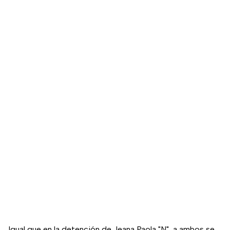
Igual que en la detención de Jeana Paola "N", a ambos se