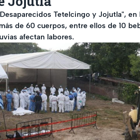
e Jojutla
"Desaparecidos Tetelcingo y Jojutla", en
más de 60 cuerpos, entre ellos de 10 beb
luvias afectan labores.