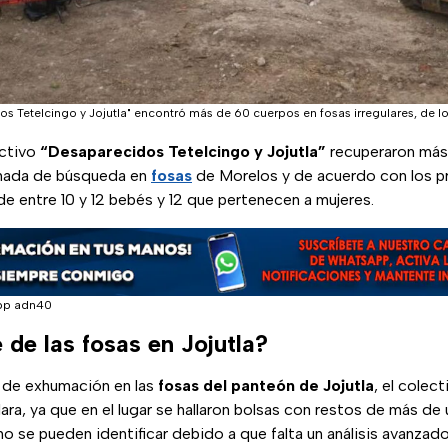
os Tetelcingo y Jojutla" encontró más de 60 cuerpos en fosas irregulares, de l
ectivo
“Desaparecidos Tetelcingo y Jojutla”
recuperaron más
ornada de búsqueda en
fosas
de Morelos y de acuerdo con los pr
e entre 10 y 12 bebés y 12 que pertenecen a mujeres.
pp adn40
de las fosas en Jojutla?
s de exhumación en las
fosas del panteón de Jojutla
, el colec
clara, ya que en el lugar se hallaron bolsas con restos de más d
 se pueden identificar debido a que falta un análisis avanzado