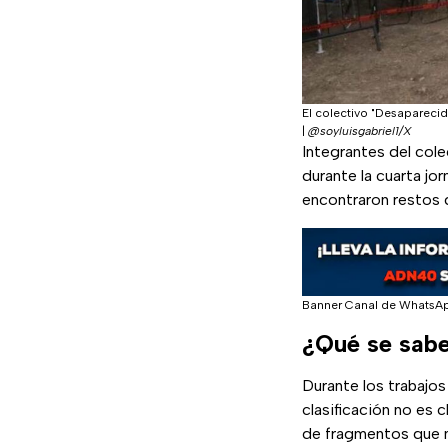
El colectivo "Desaparecid
|
@soyluisgabriel1/X
Integrantes del col
durante la cuarta j
encontraron restos d
Banner Canal de WhatsA
¿Qué se sabe 
Durante los trabajo
clasificación no es 
de fragmentos que no