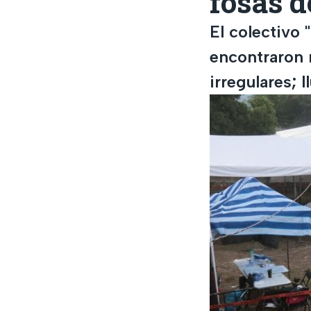
fosas d
El colectivo 
encontraron 
irregulares; l