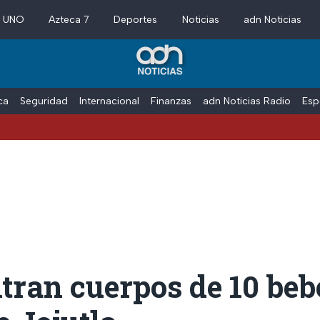
a UNO
Azteca 7
Deportes
Noticias
adn Noticias
ica
Seguridad
Internacional
Finanzas
adn Noticias Radio
Esp
ran cuerpos de 10 beb