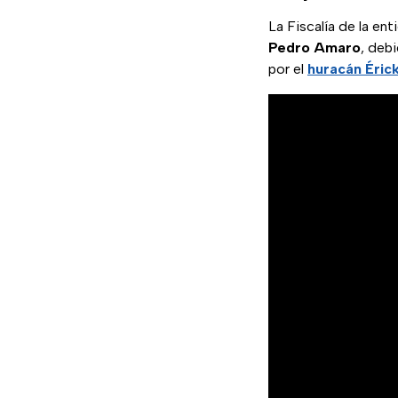
La Fiscalía de la en
Pedro Amaro
, deb
por el
huracán Éric