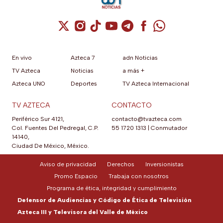
Cuenta de X / Twitter (se abre en una nuev
Cuenta de Instagram (se abre en una n
Cuenta de TikTok (se abre en una
Cuenta de YouTube (se abre 
Cuenta de Telegram (se a
Cuenta de Facebook 
Cuenta de Whats
En vivo
Azteca 7
adn Noticias
TV Azteca
Noticias
a más +
Azteca UNO
Deportes
TV Azteca Internacional
TV AZTECA
CONTACTO
Periférico Sur 4121,
contacto@tvazteca.com
Col. Fuentes Del Pedregal, C.P.
55 1720 1313
|
Conmutador
14140,
Ciudad De México, México.
Aviso de privacidad
Derechos
Inversionistas
Promo Espacio
Trabaja con nosotros
Programa de ética, integridad y cumplimiento
Defensor de Audiencias y Código de Ética de Televisión
Azteca III y Televisora del Valle de México