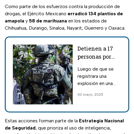
Como parte de los esfuerzos contra la producción de
drogas, el Ejército Mexicano
erradicó 134 plantíos de
amapola
y
58 de marihuana
en los estados de
Chihuahua, Durango, Sinaloa, Nayarit, Guerrero y Oaxaca.
Detienen a 17
personas por
ataque con
Luego de que se
mina a
registrara una
militares en
explosión en una
Michoacán
mina y provocara la
30 mayo, 2025
muerte de militares,
se realizó un
operativo para
detener a los
Estas acciones forman parte de la
Estrategia Nacional
presuntos culpables.
de Seguridad
, que prioriza el uso de inteligencia,