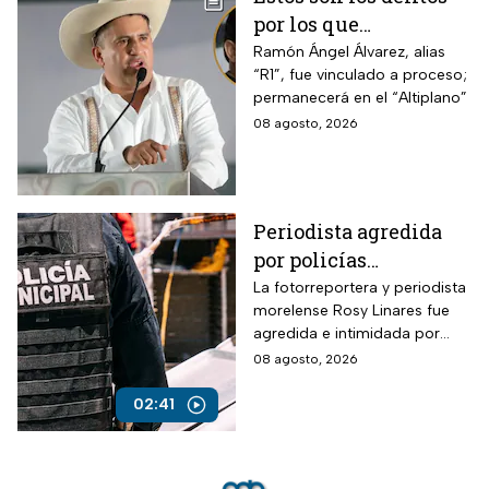
por los que
vincularon a proceso
Ramón Ángel Álvarez, alias
“R1”, fue vinculado a proceso;
al “R1″, presunto autor
permanecerá en el “Altiplano”
intelectual del
08 agosto, 2026
asesinato de Carlos
Manzo
Periodista agredida
por policías
municipales
La fotorreportera y periodista
morelense Rosy Linares fue
agredida e intimidada por
elementos de la policía
08 agosto, 2026
estatal.
02:41