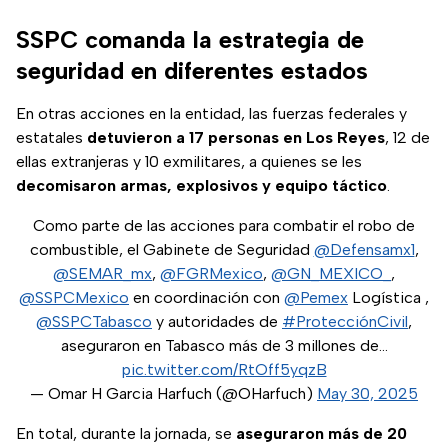
SSPC comanda la estrategia de
seguridad en diferentes estados
En otras acciones en la entidad, las fuerzas federales y
estatales
detuvieron a 17 personas en Los Reyes
, 12 de
ellas extranjeras y 10 exmilitares, a quienes se les
decomisaron armas, explosivos y equipo táctico
.
Como parte de las acciones para combatir el robo de
combustible, el Gabinete de Seguridad
@Defensamx1
,
@SEMAR_mx
,
@FGRMexico
,
@GN_MEXICO_
,
@SSPCMexico
en coordinación con
@Pemex
Logística ,
@SSPCTabasco
y autoridades de
#ProtecciónCivil
,
aseguraron en Tabasco más de 3 millones de…
pic.twitter.com/RtOff5yqzB
— Omar H Garcia Harfuch (@OHarfuch)
May 30, 2025
En total, durante la jornada, se
aseguraron más de 20