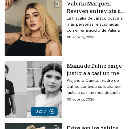
Valeria Márquez:
Reviven entrevista de
Vivian de la torre en
La Fiscalía de Jalisco busca a
más personas relacionadas
donde se deslindó del
con el feminicidio de Valeria
feminicidio de su
Márquez, mientras vuelve a
08 agosto, 2026
amiga
tomar relevancia lo que su
amiga Vivian dijo sobre los
señalamientos en su contra.
Mamá de Dafne exige
justicia a casi un mes
de la muerte de su hija
Alejandra Quinto, madre de
Dafne, continúa su lucha por
justicia casi un mes después
del fallecimiento de su hija.
08 agosto, 2026
02:17
Estos son los delitos