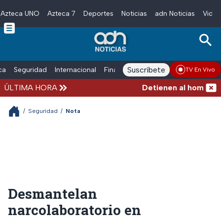
Azteca UNO
Azteca 7
Deportes
Noticias
adn Noticias
Video
Skip to main content
Suscríbete
ica
Seguridad
Internacional
Finanzas
adn Noticias Radio
Esp
TV En Vivo
ÚLTIMA HORA
Detienen al hombre que
/
Seguridad
/
Nota
Desmantelan
narcolaboratorio en