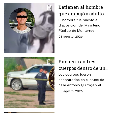
Detienen al hombre
que empujó a adulto
mayor frente a un
El hombre fue puesto a
disposición del Ministerio
tráiler en Monterrey
Público de Monterrey
08 agosto, 2026
Encuentran tres
cuerpos dentro de una
camioneta de lujo en
Los cuerpos fueron
encontrados en el cruce de
Hermosillo;
calle Antonio Quiroga y el
investigan posible
Boulevard Camino del Serie
08 agosto, 2026
riña
en Hermosillo, Sonora