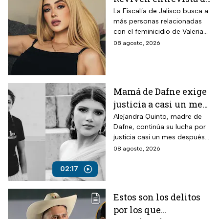
Vivian de la torre en
La Fiscalía de Jalisco busca a
más personas relacionadas
donde se deslindó del
con el feminicidio de Valeria
feminicidio de su
Márquez, mientras vuelve a
08 agosto, 2026
amiga
tomar relevancia lo que su
amiga Vivian dijo sobre los
señalamientos en su contra.
Mamá de Dafne exige
justicia a casi un mes
de la muerte de su hija
Alejandra Quinto, madre de
Dafne, continúa su lucha por
justicia casi un mes después
del fallecimiento de su hija.
08 agosto, 2026
02:17
Estos son los delitos
por los que