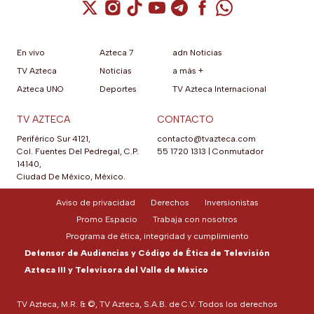
Cuenta de X / Twitter (se abre en una nuev
Cuenta de Instagram (se abre en una n
Cuenta de TikTok (se abre en una
Cuenta de YouTube (se abre 
Cuenta de Telegram (se a
Cuenta de Facebook 
Cuenta de Whats
En vivo
Azteca 7
adn Noticias
TV Azteca
Noticias
a más +
Azteca UNO
Deportes
TV Azteca Internacional
TV AZTECA
CONTACTO
Periférico Sur 4121,
contacto@tvazteca.com
Col. Fuentes Del Pedregal, C.P.
55 1720 1313
|
Conmutador
14140,
Ciudad De México, México.
Aviso de privacidad
Derechos
Inversionistas
Promo Espacio
Trabaja con nosotros
Programa de ética, integridad y cumplimiento
Defensor de Audiencias y Código de Ética de Televisión
Azteca III y Televisora del Valle de México
TV Azteca, M.R. & ©, TV Azteca, S.A.B. de C.V. Todos los derechos