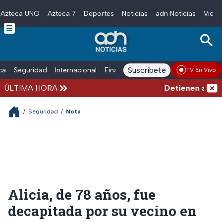
Azteca UNO
Azteca 7
Deportes
Noticias
adn Noticias
Video
Skip to main content
Suscríbete
ica
Seguridad
Internacional
Finanzas
adn Noticias Radio
Esp
TV En Vivo
ÚLTIMA HORA
Detienen al hombr
/
Seguridad
/
Nota
Alicia, de 78 años, fue
decapitada por su vecino en