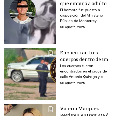
que empujó a adulto
mayor frente a un
El hombre fue puesto a
disposición del Ministerio
tráiler en Monterrey
Público de Monterrey
08 agosto, 2026
Encuentran tres
cuerpos dentro de una
camioneta de lujo en
Los cuerpos fueron
encontrados en el cruce de
Hermosillo;
calle Antonio Quiroga y el
investigan posible
Boulevard Camino del Serie
08 agosto, 2026
riña
en Hermosillo, Sonora
Valeria Márquez:
Reviven entrevista de