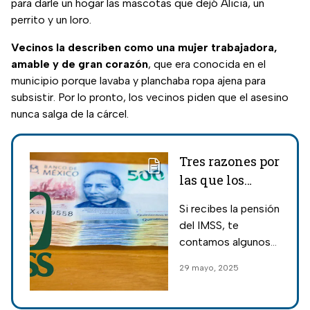
para darle un hogar las mascotas que dejó Alicia, un
perrito y un loro.
Vecinos la describen como una mujer trabajadora,
amable y de gran corazón
, que era conocida en el
municipio porque lavaba y planchaba ropa ajena para
subsistir. Por lo pronto, los vecinos piden que el asesino
nunca salga de la cárcel.
Tres razones por
las que los
beneficiarios
Si recibes la pensión
pierden la
del IMSS, te
pensión del
contamos algunos
IMSS durante
datos que no debes
29 mayo, 2025
2025
dejar pasar, ya que
muchas personas la
han dejado de