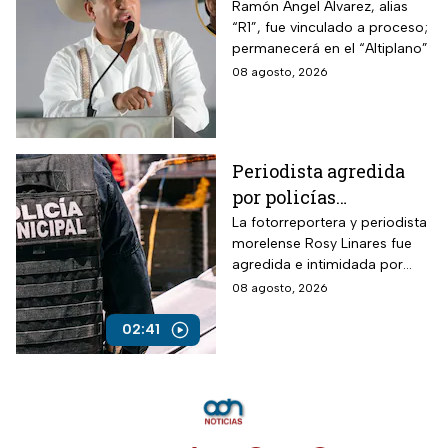
vincularon a proceso
Ramón Ángel Álvarez, alias
“R1”, fue vinculado a proceso;
al “R1″, presunto autor
permanecerá en el “Altiplano”
intelectual del
08 agosto, 2026
asesinato de Carlos
Manzo
Periodista agredida
por policías
municipales
La fotorreportera y periodista
morelense Rosy Linares fue
agredida e intimidada por
elementos de la policía
08 agosto, 2026
estatal.
02:41