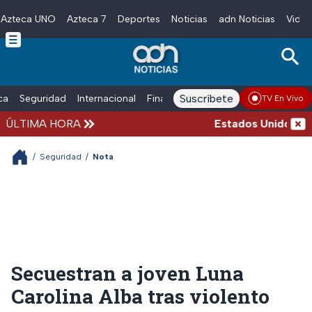
Azteca UNO
Azteca 7
Deportes
Noticias
adn Noticias
Video
Skip to main content
Suscríbete
ica
Seguridad
Internacional
Finanzas
adn Noticias Radio
Esp
TV En Vivo
ÚLTIMA HORA
Estados Unidos susp
/
Seguridad
/
Nota
Secuestran a joven Luna
Carolina Alba tras violento