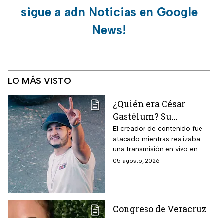
sigue a adn Noticias en Google
News!
LO MÁS VISTO
¿Quién era César
Gastélum? Su
asesinato revive la
El creador de contenido fue
atacado mientras realizaba
violencia contra
una transmisión en vivo en
influencers en
Culiacán. Su caso vuelve a
05 agosto, 2026
Sinaloa y la lista de
poner bajo la lupa la violencia
creadores que han
que ha golpeado a Sinaloa.
muerto
Congreso de Veracruz