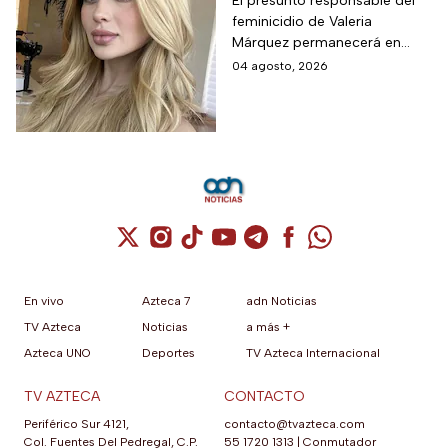
de Valeria Márquez;
El presunto responsable del
feminicidio de Valeria
permanecerá un año
Márquez permanecerá en
en prisión preventiva
prisión preventiva mientras las
04 agosto, 2026
autoridades continúan con las
investigaciones del caso.
Cuenta de X / Twitter (se abre en una nuev
Cuenta de Instagram (se abre en una n
Cuenta de TikTok (se abre en una
Cuenta de YouTube (se abre 
Cuenta de Telegram (se a
Cuenta de Facebook 
Cuenta de Whats
En vivo
Azteca 7
adn Noticias
TV Azteca
Noticias
a más +
Azteca UNO
Deportes
TV Azteca Internacional
TV AZTECA
CONTACTO
Periférico Sur 4121,
contacto@tvazteca.com
Col. Fuentes Del Pedregal, C.P.
55 1720 1313
|
Conmutador