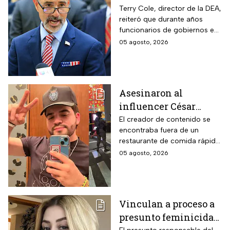
por líderes del CJNG;
Terry Cole, director de la DEA,
reiteró que durante años
aumenta recompensa
funcionarios de gobiernos en
por hijastro de “El
México apoyaron a los
05 agosto, 2026
Mencho”
cárteles en actividades de
narcotráfico y lavado de
dinero
Asesinaron al
influencer César
Gastélum mientras
El creador de contenido se
encontraba fuera de un
transmitía en vivo en
restaurante de comida rápida
Culiacán, Sinaloa
cuando recibió el disparo;
05 agosto, 2026
autoridades desplegaron un
operativo en Sinaloa
Vinculan a proceso a
presunto feminicida