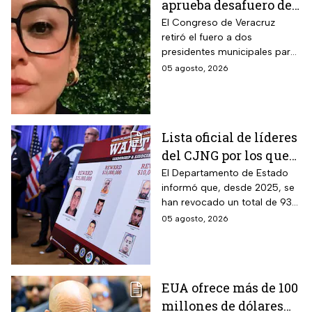
aprueba desafuero de
alcalde ligado al caso
El Congreso de Veracruz
retiró el fuero a dos
de la periodista
presidentes municipales para
Roxana Guzmán
que continúen las
05 agosto, 2026
investigaciones en su contra.
Lista oficial de líderes
del CJNG por los que
EUA ofrece millonaria
El Departamento de Estado
informó que, desde 2025, se
recompensa
han revocado un total de 93
visas a familiares y socios de
05 agosto, 2026
narcotraficantes
EUA ofrece más de 100
millones de dólares