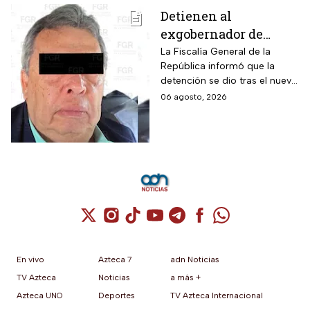
Detienen al
exgobernador de
Guerrero, Ángel
La Fiscalía General de la
República informó que la
Aguirre, por el Caso
detención se dio tras el nuevo
Ayotzinapa
modelo de investigación
06 agosto, 2026
sobre la desaparición de los
43 normalistas
Cuenta de X / Twitter (se abre en una nuev
Cuenta de Instagram (se abre en una n
Cuenta de TikTok (se abre en una
Cuenta de YouTube (se abre 
Cuenta de Telegram (se a
Cuenta de Facebook 
Cuenta de Whats
En vivo
Azteca 7
adn Noticias
TV Azteca
Noticias
a más +
Azteca UNO
Deportes
TV Azteca Internacional