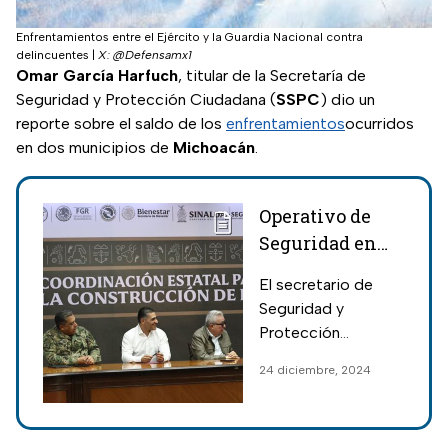
Enfrentamientos entre el Ejército y la Guardia Nacional contra
delincuentes
|
X: @Defensamx1
Omar García Harfuch
, titular de la Secretaría de
Seguridad y Protección Ciudadana (
SSPC
) dio un
reporte sobre el saldo de los
enfrentamientos
ocurridos
en dos municipios de
Michoacán
.
Operativo de
Seguridad en
Sinaloa para
El secretario de
Nochebuena y
Seguridad y
Navidad; Omar
Protección
García Harfuch
Ciudadana, Omar
24 diciembre, 2024
encabeza
García Harfuch, se
reunión
reunió con Rubén
Rocha Moya, para