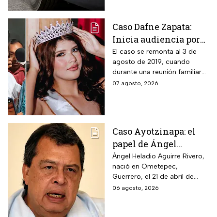
Caso Dafne Zapata:
Inicia audiencia por
abuso sexual
El caso se remonta al 3 de
agosto de 2019, cuando
cometido por su padre
durante una reunión familiar
celebrada en la casa de la
07 agosto, 2026
abuela paterna, ocurrieron los
hechos.
Caso Ayotzinapa: el
papel de Ángel
Aguirre en la
Ángel Heladio Aguirre Rivero,
nació en Ometepec,
desaparición de los
Guerrero, el 21 de abril de
normalistas en 2014
1956. Estudió la Licenciatura
06 agosto, 2026
de Economía en la UNAM.