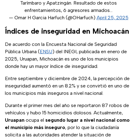
Tarímbaro y Apatzingán. Resultado de estos
enfrentamientos, 6 agresores armados…
— Omar H Garcia Harfuch (@OHarfuch)
April 25, 2025
Índices de inseguridad en Michoacán
De acuerdo con la Encuesta Nacional de Seguridad
(se abre en nueva pestaña)
Pública Urbana (
ENSU
) del INEGI, publicada en enero de
2025, Uruapan, Michoacán es uno de los municipios
donde hay un mayor índice de inseguridad.
Entre septiembre y diciembre de 2024, la percepción de
inseguridad aumentó en un 8.2% y se convirtió en uno de
los municipios más inseguros a nivel nacional.
Durante el primer mes del año se reportaron 87 robos de
vehículos y hubo 15 homicidios dolosos. Actualmente,
Uruapan
ocupa el
segundo
lugar a nivel nacional como
el municipio más inseguro
, por lo que la ciudadanía
solicita a las autoridades atender la situación de