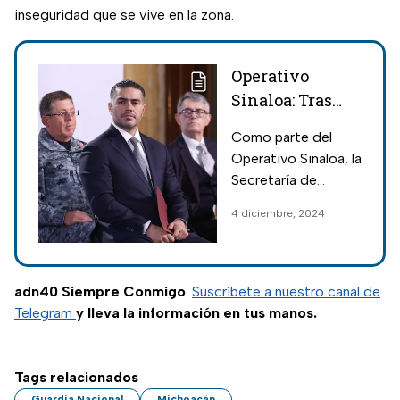
inseguridad que se vive en la zona.
Operativo
Sinaloa: Tras
decomiso de
Como parte del
fentanilo,
Operativo Sinaloa, la
Harfuch
Secretaría de
permanecerá en
Seguridad confirmó
4 diciembre, 2024
Culiacán para
el arresto de "El
frenar
Quinientos",
buscado por EUA y
delincuencia
con orden de
adn40 Siempre Conmigo
.
Suscríbete a nuestro canal de
extradición.
Telegram
y lleva la información en tus manos.
Tags relacionados
Guardia Nacional
Michoacán