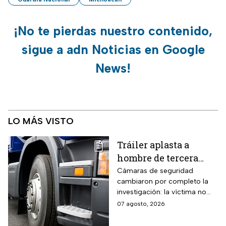
¡No te pierdas nuestro contenido,
sigue a adn Noticias en Google
News!
LO MÁS VISTO
Tráiler aplasta a
hombre de tercera
edad: el culpable sigue
Cámaras de seguridad
cambiaron por completo la
prófugo: VIDEO
investigación: la víctima no
intentaba cruzar la avenida
07 agosto, 2026
cuando cayó al paso de la
unidad pesada.