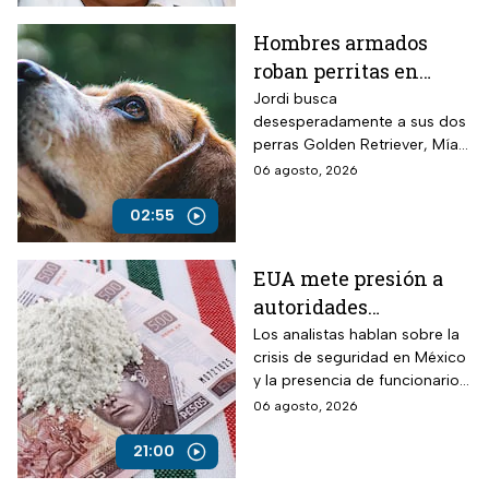
Hombres armados
roban perritas en
Veracruz
Jordi busca
desesperadamente a sus dos
perras Golden Retriever, Mía y
Camila, de seis años, robadas
06 agosto, 2026
el 28 de julio por un comando
armado en la autopista
02:55
Puebla-Tuxpan.
EUA mete presión a
autoridades
mexicanas para
Los analistas hablan sobre la
crisis de seguridad en México
combatir al
y la presencia de funcionarios
narcotráfico y detener
corruptos en el narcotráfico
06 agosto, 2026
a funcionarios
corruptos
21:00