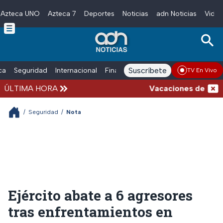
Azteca UNO
Azteca 7
Deportes
Noticias
adn Noticias
Video
Skip to main content
Suscríbete
ica
Seguridad
Internacional
Finanzas
adn Noticias Radio
Esp
TV En Vivo
ÚLTIMA HORA
Vacaciones de verano c
/
Seguridad
/
Nota
Ejército abate a 6 agresores
tras enfrentamientos en