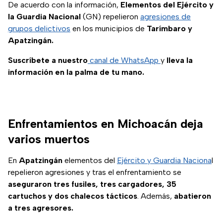
establecer el
De acuerdo con la información,
Elementos del Ejército y
operativo de
la Guardia Nacional
(GN) repelieron
agresiones de
Seguridad en
grupos delictivos
en los municipios de
Tarímbaro y
Sinaloa.
Apatzingán.
Suscríbete a nuestro
canal de WhatsApp
y
lleva la
información en la palma de tu mano.
Enfrentamientos en Michoacán deja
varios muertos
En
Apatzingán
elementos del
Ejército y Guardia Naciona
l
repelieron agresiones y tras el enfrentamiento se
aseguraron tres fusiles, tres cargadores, 35
cartuchos y dos chalecos tácticos
. Además,
abatieron
a tres agresores.