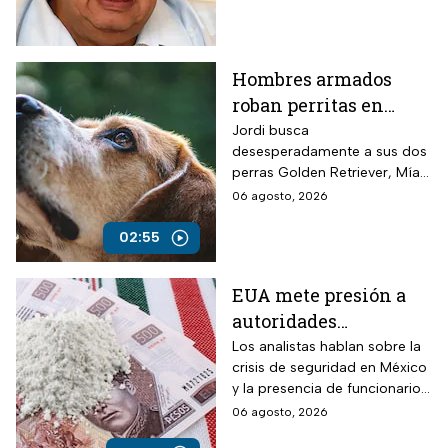
Hombres armados
roban perritas en
Veracruz
Jordi busca
desesperadamente a sus dos
perras Golden Retriever, Mía y
Camila, de seis años, robadas
06 agosto, 2026
el 28 de julio por un comando
armado en la autopista
02:55
Puebla-Tuxpan.
EUA mete presión a
autoridades
mexicanas para
Los analistas hablan sobre la
crisis de seguridad en México
combatir al
y la presencia de funcionarios
narcotráfico y detener
corruptos en el narcotráfico
06 agosto, 2026
a funcionarios