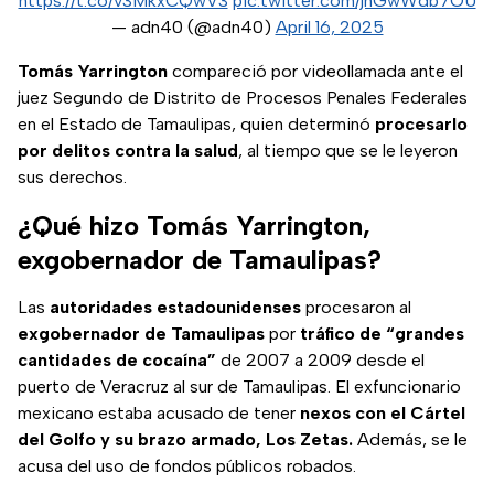
https://t.co/v3MkxCQwV3
pic.twitter.com/jhGwWdb7OU
— adn40 (@adn40)
April 16, 2025
Tomás Yarrington
compareció por videollamada ante el
juez Segundo de Distrito de Procesos Penales Federales
en el Estado de Tamaulipas, quien determinó
procesarlo
por delitos contra la salud
, al tiempo que se le leyeron
sus derechos.
¿Qué hizo Tomás Yarrington,
exgobernador de Tamaulipas?
Las
autoridades estadounidenses
procesaron al
exgobernador de Tamaulipas
por
tráfico de “grandes
cantidades de cocaína”
de 2007 a 2009 desde el
puerto de Veracruz al sur de Tamaulipas. El exfuncionario
mexicano estaba acusado de tener
nexos con el Cártel
del Golfo y su brazo armado, Los Zetas.
Además, se le
acusa del uso de fondos públicos robados.