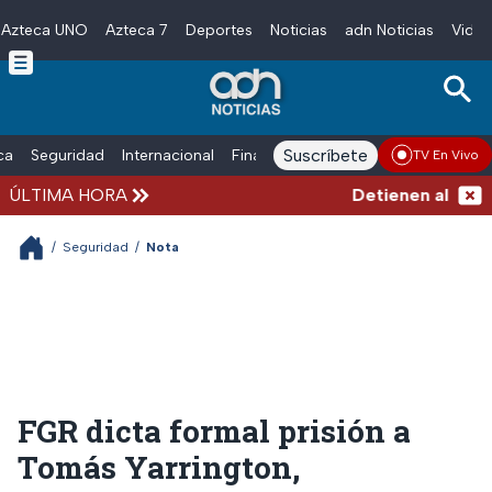
Azteca UNO
Azteca 7
Deportes
Noticias
adn Noticias
Video
Skip to main content
Suscríbete
ica
Seguridad
Internacional
Finanzas
adn Noticias Radio
Esp
TV En Vivo
ÚLTIMA HORA
Detienen al exgobe
/
Seguridad
/
Nota
FGR dicta formal prisión a
Tomás Yarrington,