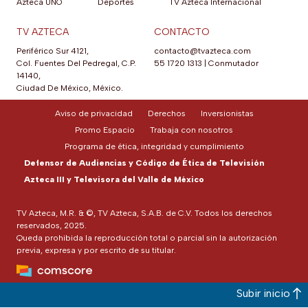
Azteca UNO
Deportes
TV Azteca Internacional
TV AZTECA
CONTACTO
Periférico Sur 4121,
contacto@tvazteca.com
Col. Fuentes Del Pedregal, C.P.
55 1720 1313
|
Conmutador
14140,
Ciudad De México, México.
Aviso de privacidad
Derechos
Inversionistas
Promo Espacio
Trabaja con nosotros
Programa de ética, integridad y cumplimiento
Defensor de Audiencias y Código de Ética de Televisión
Azteca III y Televisora del Valle de México
TV Azteca, M.R. & ©, TV Azteca, S.A.B. de C.V. Todos los derechos
reservados, 2025.
Queda prohibida la reproducción total o parcial sin la autorización
previa, expresa y por escrito de su titular.
Subir inicio