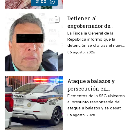
corruptos
21:00
Detienen al
exgobernador de
Guerrero, Ángel
La Fiscalía General de la
República informó que la
Aguirre, por el Caso
detención se dio tras el nuevo
Ayotzinapa
modelo de investigación
06 agosto, 2026
sobre la desaparición de los
43 normalistas
Ataque a balazos y
persecución en
Álvaro Obregón,
Elementos de la SSC ubicaron
al presunto responsable del
CDMX, hoy 6 de agosto
ataque a balazos y se desató
una persecución
06 agosto, 2026