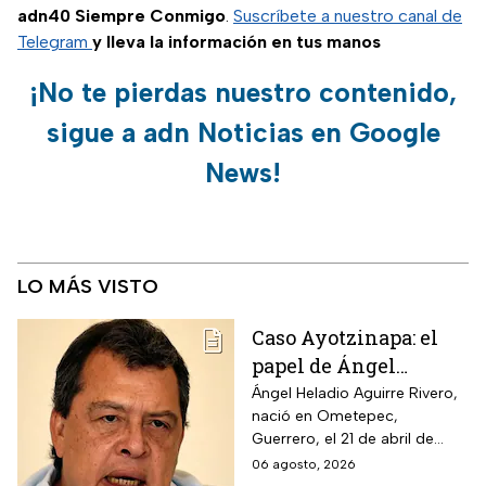
adn40 Siempre Conmigo
.
Suscríbete a nuestro canal de
Telegram
y lleva la información en tus manos
¡No te pierdas nuestro contenido,
sigue a adn Noticias en Google
News!
LO MÁS VISTO
Caso Ayotzinapa: el
papel de Ángel
Aguirre en la
Ángel Heladio Aguirre Rivero,
nació en Ometepec,
desaparición de los
Guerrero, el 21 de abril de
normalistas en 2014
1956. Estudió la Licenciatura
06 agosto, 2026
de Economía en la UNAM.