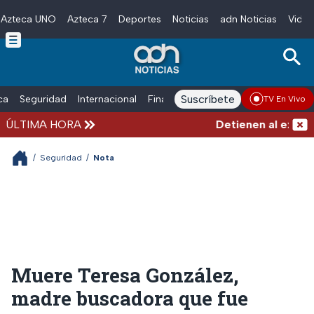
Azteca UNO
Azteca 7
Deportes
Noticias
adn Noticias
Video
Skip to main content
Suscríbete
ica
Seguridad
Internacional
Finanzas
adn Noticias Radio
Esp
TV En Vivo
ÚLTIMA HORA
Detienen al exgober
/
Seguridad
/
Nota
Muere Teresa González,
madre buscadora que fue