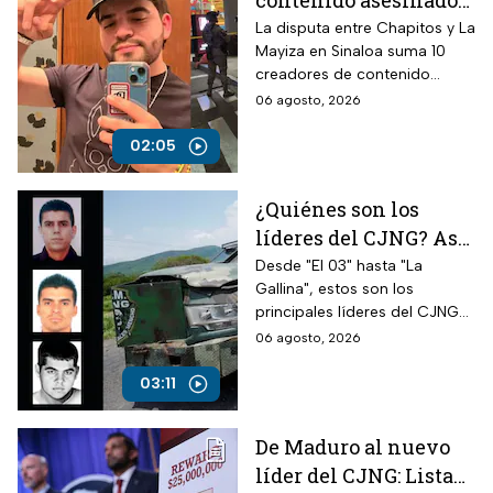
contenido asesinados
desde la guerra entre
La disputa entre Chapitos y La
Mayiza en Sinaloa suma 10
Chapitos y La Mayiza
creadores de contenido
asesinados desde septiembre
06 agosto, 2026
de 2024, según autoridades.
02:05
¿Quiénes son los
líderes del CJNG? Así
opera la cúpula del
Desde "El 03" hasta "La
Gallina", estos son los
cártel que busca EUA
principales líderes del CJNG
identificados por autoridades
06 agosto, 2026
de Estados Unidos.
03:11
De Maduro al nuevo
líder del CJNG: Lista