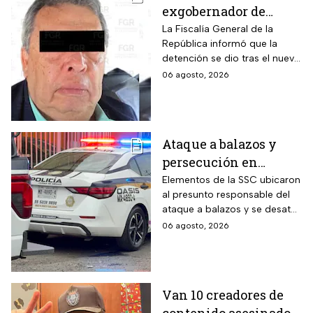
exgobernador de
Guerrero, Ángel
La Fiscalía General de la
República informó que la
Aguirre, por el Caso
detención se dio tras el nuevo
Ayotzinapa
modelo de investigación
06 agosto, 2026
sobre la desaparición de los
43 normalistas
Ataque a balazos y
persecución en
Álvaro Obregón,
Elementos de la SSC ubicaron
al presunto responsable del
CDMX, hoy 6 de agosto
ataque a balazos y se desató
una persecución
06 agosto, 2026
Van 10 creadores de