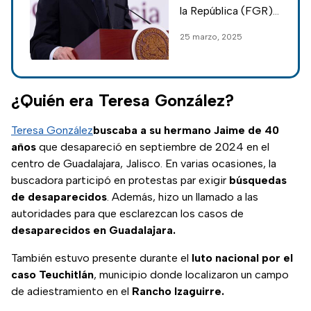
Teuchitlán;
la República (FGR),
autoridades de
Alejandro Gertz
25 marzo, 2025
Jalisco deberán
Manero presentó un
entregar
informe sobre el
caso del Rancho
informe
Izaguirre en
¿Quién era Teresa González?
Teuchitlán, Jalisco,
esto dijo.
Teresa González
buscaba a su hermano Jaime de 40
años
que desapareció en septiembre de 2024 en el
centro de Guadalajara, Jalisco. En varias ocasiones, la
buscadora participó en protestas par exigir
búsquedas
de desaparecidos
. Además, hizo un llamado a las
autoridades para que esclarezcan los casos de
desaparecidos en Guadalajara.
También estuvo presente durante el
luto nacional por el
caso Teuchitlán
, municipio donde localizaron un campo
de adiestramiento en el
Rancho Izaguirre.