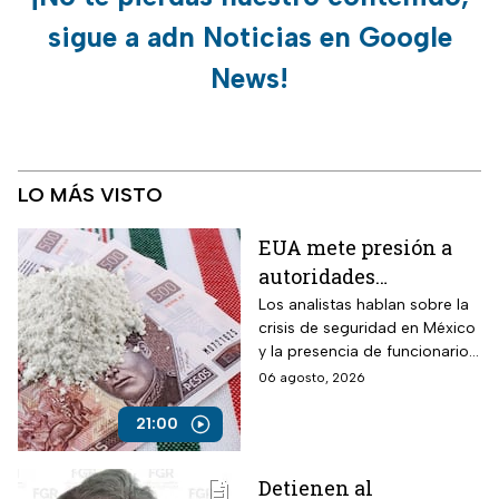
sigue a adn Noticias en Google
News!
LO MÁS VISTO
EUA mete presión a
autoridades
mexicanas para
Los analistas hablan sobre la
crisis de seguridad en México
combatir al
y la presencia de funcionarios
narcotráfico y detener
corruptos en el narcotráfico
06 agosto, 2026
a funcionarios
corruptos
21:00
Detienen al