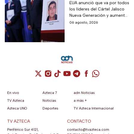
de personajes por los
EUA anunció que va por todos
los líderes del Cártel Jalisco
que EUA ha ofrecido
Nueva Generación y aumentó
recompensas de 25
la recompensa por Juan
06 agosto, 2026
millones de dólares
Carlos Valencia, “El 03″, una
cifra que ofreció por otros
famosos personajes
Cuenta de X / Twitter (se abre en una nuev
Cuenta de Instagram (se abre en una n
Cuenta de TikTok (se abre en una
Cuenta de YouTube (se abre 
Cuenta de Telegram (se a
Cuenta de Facebook 
Cuenta de Whats
En vivo
Azteca 7
adn Noticias
TV Azteca
Noticias
a más +
Azteca UNO
Deportes
TV Azteca Internacional
TV AZTECA
CONTACTO
Periférico Sur 4121,
contacto@tvazteca.com