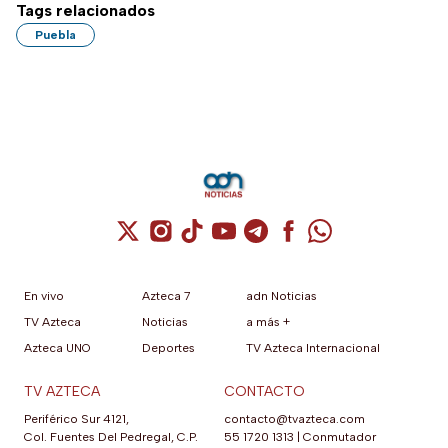
Tags relacionados
Puebla
Cuenta de X / Twitter (se abre en una nuev
Cuenta de Instagram (se abre en una n
Cuenta de TikTok (se abre en una
Cuenta de YouTube (se abre 
Cuenta de Telegram (se a
Cuenta de Facebook 
Cuenta de Whats
En vivo
Azteca 7
adn Noticias
TV Azteca
Noticias
a más +
Azteca UNO
Deportes
TV Azteca Internacional
TV AZTECA
CONTACTO
Periférico Sur 4121,
contacto@tvazteca.com
Col. Fuentes Del Pedregal, C.P.
55 1720 1313
|
Conmutador