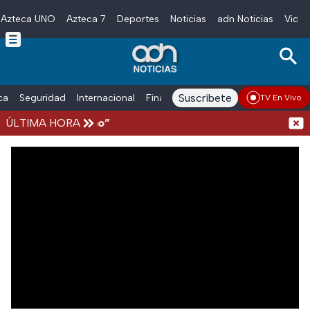
Azteca UNO
Azteca 7
Deportes
Noticias
adn Noticias
Video
Skip to main content
Suscríbete
ica
Seguridad
Internacional
Finanzas
adn Noticias Radio
Esp
TV En Vivo
stro de “El Mencho”
ÚLTIMA HORA