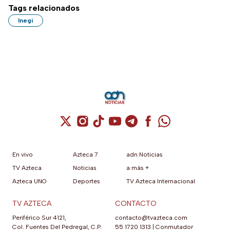
Tags relacionados
Inegi
Cuenta de X / Twitter (se abre en una nuev
Cuenta de Instagram (se abre en una n
Cuenta de TikTok (se abre en una
Cuenta de YouTube (se abre 
Cuenta de Telegram (se a
Cuenta de Facebook 
Cuenta de Whats
En vivo
Azteca 7
adn Noticias
TV Azteca
Noticias
a más +
Azteca UNO
Deportes
TV Azteca Internacional
TV AZTECA
CONTACTO
Periférico Sur 4121,
contacto@tvazteca.com
Col. Fuentes Del Pedregal, C.P.
55 1720 1313
|
Conmutador