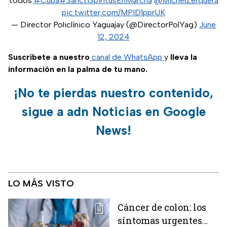
todos.
#Cuba
#SanctiSpíritusEnMarcha
@MichelZerquera
pic.twitter.com/MPID1pprUK
— Director Policlínico Yaguajay (@DirectorPolYag)
June
12, 2024
Suscríbete a nuestro
canal de WhatsApp
y
lleva la
información en la palma de tu mano.
¡No te pierdas nuestro contenido,
sigue a adn Noticias en Google
News!
LO MÁS VISTO
Cáncer de colon: los
síntomas urgentes