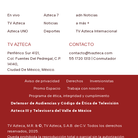
En vivo
Azteca 7
adn Noticias
TV Azteca
Noticias
a más +
Azteca UNO
Deportes
TV Azteca Internacional
TV AZTECA
CONTACTO
Periférico Sur 4121,
contacto@tvazteca.com
Col. Fuentes Del Pedregal, C.P.
55 1720 1313
|
Conmutador
14140,
Ciudad De México, México.
Aviso de privacidad
Derechos
Inversionistas
Promo Espacio
Trabaja con nosotros
Programa de ética, integridad y cumplimiento
Defensor de Audiencias y Código de Ética de Televisión
Azteca III y Televisora del Valle de México
TV Azteca, M.R. & ©, TV Azteca, S.A.B. de C.V. Todos los derechos
reservados, 2025.
Queda prohibida la reproducción total o parcial sin la autorización