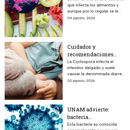
que infecta los alimentos y
protegerte del
aunque por lo regular se le
contagio
relaciona con el huevo,
04 agosto, 2026
algunas frutas pueden estar
contaminadas.
Cuidados y
recomendaciones
para niños ante los
La Cyclospora infecta el
intestino delgado y suele
riesgos por cyclospora
causar la denominada diarrea
explosiva, de acuerdo con
03 agosto, 2026
autoridades sanitarias.
UNAM advierte:
bacteria
Acinetobacter
Esta bacteria es conocida