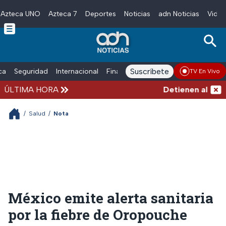
Azteca UNO
Azteca 7
Deportes
Noticias
adn Noticias
Video
Skip to main content
Suscríbete
ica
Seguridad
Internacional
Finanzas
adn Noticias Radio
Esp
TV En Vivo
ÚLTIMA HORA
Detienen al exgob
/
Salud
/
Nota
México emite alerta sanitaria
por la fiebre de Oropouche