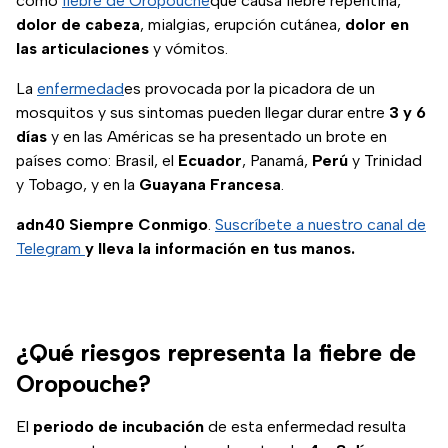
como
fiebre de Oropouche
que causa fiebre repentina,
dolor de cabeza
, mialgias, erupción cutánea,
dolor en
las articulaciones
y vómitos.
La
enfermedad
es provocada por la picadora de un
mosquitos y sus sintomas pueden llegar durar entre
3 y 6
días
y en las Américas se ha presentado un brote en
países como: Brasil, el
Ecuador
, Panamá,
Perú
y Trinidad
y Tobago, y en la
Guayana Francesa
.
adn40 Siempre Conmigo
.
Suscríbete a nuestro canal de
Telegram
y lleva la información en tus manos.
¿Qué riesgos representa la fiebre de
Oropouche?
El
periodo de incubación
de esta enfermedad resulta