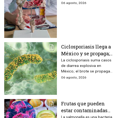
que te advierten que
06 agosto, 2026
ya está presente
Ciclosporiasis llega a
México y se propaga;
activan protocolos
La ciclosporiasis suma casos
de diarrea explosiva en
para revisar frutas y
México; el brote se propaga
verduras
en el territorio nacional
06 agosto, 2026
Frutas que pueden
estar contaminadas
de salmonella y cómo
La salmonella es una bacteria