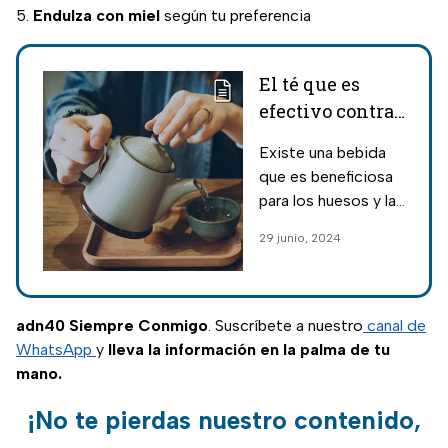
Endulza con miel
según tu preferencia
El té que es
efectivo contra
el
Existe una bebida
envejecimiento
que es beneficiosa
y fortalece tus
para los huesos y la
huesos
piel: el té verde;
29 junio, 2024
conoce sus
beneficios y cómo
prepararlo en casa.
adn40 Siempre Conmigo
. Suscríbete a nuestro
canal de
WhatsApp
y
lleva la información en la palma de tu
mano.
¡No te pierdas nuestro contenido,