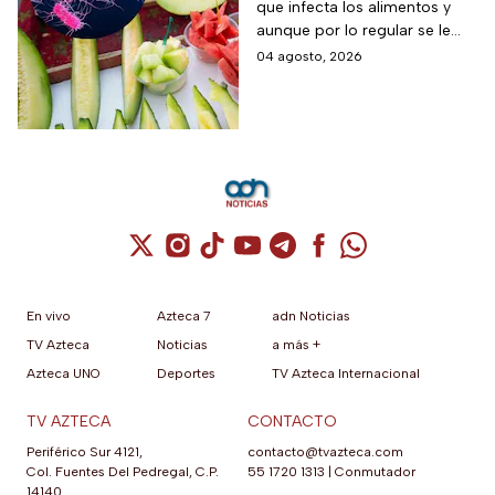
que infecta los alimentos y
protegerte del
aunque por lo regular se le
contagio
relaciona con el huevo,
04 agosto, 2026
algunas frutas pueden estar
contaminadas.
Cuenta de X / Twitter (se abre en una nuev
Cuenta de Instagram (se abre en una n
Cuenta de TikTok (se abre en una
Cuenta de YouTube (se abre 
Cuenta de Telegram (se a
Cuenta de Facebook 
Cuenta de Whats
En vivo
Azteca 7
adn Noticias
TV Azteca
Noticias
a más +
Azteca UNO
Deportes
TV Azteca Internacional
TV AZTECA
CONTACTO
Periférico Sur 4121,
contacto@tvazteca.com
Col. Fuentes Del Pedregal, C.P.
55 1720 1313
|
Conmutador
14140,