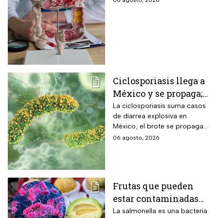
que te advierten que
06 agosto, 2026
ya está presente
Ciclosporiasis llega a
México y se propaga;
activan protocolos
La ciclosporiasis suma casos
de diarrea explosiva en
para revisar frutas y
México; el brote se propaga
verduras
en el territorio nacional
06 agosto, 2026
Frutas que pueden
estar contaminadas
de salmonella y cómo
La salmonella es una bacteria