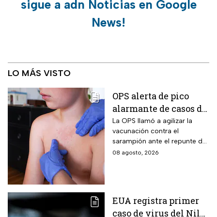
sigue a adn Noticias en Google
News!
LO MÁS VISTO
OPS alerta de pico
alarmante de casos de
sarampión
La OPS llamó a agilizar la
vacunación contra el
sarampión ante el repunte de
casos en América
08 agosto, 2026
EUA registra primer
caso de virus del Nilo