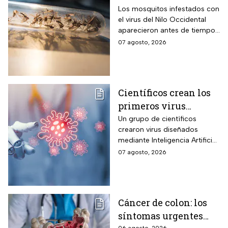
Occidental de 2026
Los mosquitos infestados con
el virus del Nilo Occidental
aparecieron antes de tiempo
en EUA; ya se registró el
07 agosto, 2026
primer caso en una persona
Científicos crean los
primeros virus
diseñados por la IA,
Un grupo de científicos
crearon virus diseñados
¿son peligrosos para
mediante Inteligencia Artificial
los humanos?
pero se han encendido las
07 agosto, 2026
alertar sobre cómo garantizar
su seguridad.
Cáncer de colon: los
síntomas urgentes