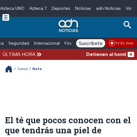
Azteca UNO
Azteca 7
Deportes
Noticias
adn Noticias
Video
Skip to main content
Suscríbete
ica
Seguridad
Internacional
Finanzas
adn Noticias Radio
Esp
TV En Vivo
ÚLTIMA HORA
Detienen al hombre que 
/
Salud
/
Nota
El té que pocos conocen con el
que tendrás una piel de