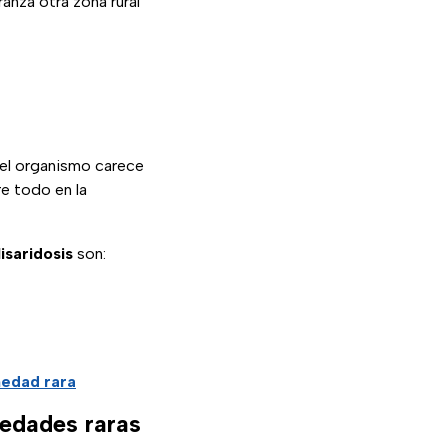
anza otra zona rural
el organismo carece
e todo en la
saridosis
son:
medad rara
medades raras