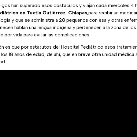
migos han superado esos obstáculos y viajan cada miércoles 4 
diátrico en Tuxtla Gutiérrez, Chiapas
,para recibir un medic
ogía y que se administra a 28 pequeños con esa y otras enfer
ecen hablan una lengua indígena y pertenecen a la zona de los
 por vida para evitar las complicaciones.
ón es que por estatutos del Hospital Pediátrico esos tratamien
 los 18 años de edad, de ahí, que en breve otra unidad médica 
ad.