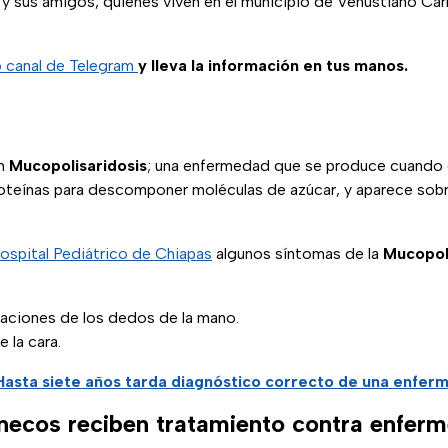
y sus amigos, quienes viven en el municipio de Venustiano Carr
o canal de Telegram
y lleva la información en tus manos.
en
Mucopolisaridosis
; una enfermedad que se produce cuando 
roteínas para descomponer moléculas de azúcar, y aparece sobr
ospital Pediátrico de Chiapas
algunos síntomas de la
Mucopoli
laciones de los dedos de la mano.
 la cara.
Hasta siete años tarda diagnóstico correcto de una enfer
necos reciben tratamiento contra enfer