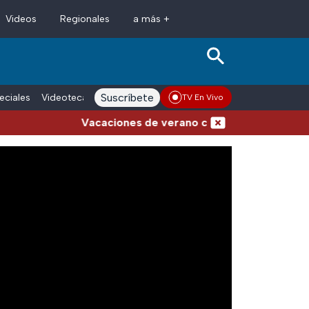
Videos
Regionales
a más +
Suscríbete
eciales
Videoteca
Conductores
Voces adn Noticias
Enlace La
TV En Vivo
Vacaciones de verano complicadas: Carreteras c