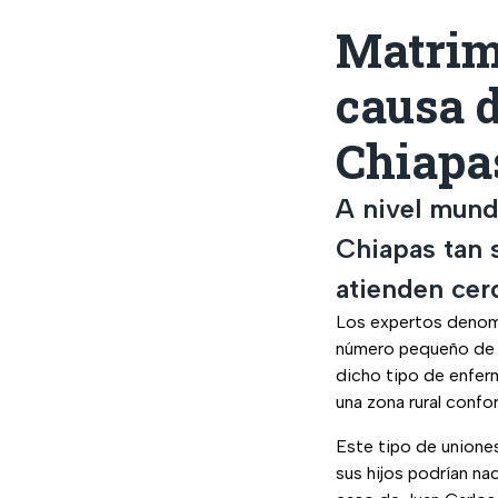
Matrimo
causa 
Chiapa
A nivel mund
Chiapas tan s
atienden cer
Los expertos deno
número pequeño de p
dicho tipo de enfer
una zona rural confo
Este tipo de unione
sus hijos podrían na