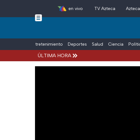
en vivo
TV Azteca
Aztec
Skip to main content
Tiempo Libre
Entretenimiento
Deportes
Salud
Ciencia
Polít
ÚLTIMA HORA