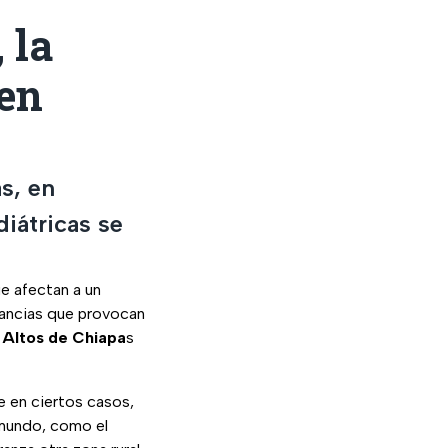
 la
 en
s, en
iátricas se
e afectan a un
tancias que provocan
 Altos de Chiapa
s
e en ciertos casos,
 mundo, como el