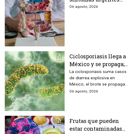
que te advierten que
06 agosto, 2026
ya está presente
Ciclosporiasis llega a
México y se propaga;
activan protocolos
La ciclosporiasis suma casos
de diarrea explosiva en
para revisar frutas y
México; el brote se propaga
verduras
en el territorio nacional
06 agosto, 2026
Frutas que pueden
estar contaminadas