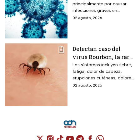
principalmente por causar
baumannii podría
infecciones graves en
transmitirse entre
hospitales
02 agosto, 2026
humanos y animales
Detectan caso del
virus Bourbon, la rara
enfermedad
Los síntomas incluyen fiebre,
fatiga, dolor de cabeza,
transmitida por
erupciones cutáneas, dolores
garrapatas que no
musculares, náuseas y
02 agosto, 2026
tiene cura ni vacuna
vómitos.
Cuenta de X / Twitter (se abre en una nuev
Cuenta de Instagram (se abre en una n
Cuenta de TikTok (se abre en una
Cuenta de YouTube (se abre 
Cuenta de Telegram (se a
Cuenta de Facebook 
Cuenta de Whats