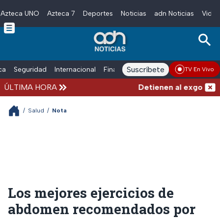
Azteca UNO
Azteca 7
Deportes
Noticias
adn Noticias
Video
Skip to main content
Suscríbete
ica
Seguridad
Internacional
Finanzas
adn Noticias Radio
Esp
TV En Vivo
ÚLTIMA HORA
Detienen al exgobernado
/
Salud
/
Nota
Los mejores ejercicios de
abdomen recomendados por