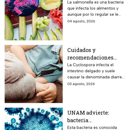
de salmonella y cómo
La salmonella es una bacteria
que infecta los alimentos y
protegerte del
aunque por lo regular se le
contagio
relaciona con el huevo,
04 agosto, 2026
algunas frutas pueden estar
contaminadas.
Cuidados y
recomendaciones
para niños ante los
La Cyclospora infecta el
intestino delgado y suele
riesgos por cyclospora
causar la denominada diarrea
explosiva, de acuerdo con
03 agosto, 2026
autoridades sanitarias.
UNAM advierte:
bacteria
Acinetobacter
Esta bacteria es conocida