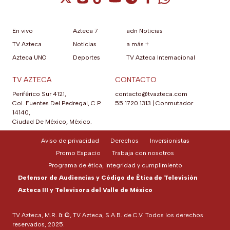
En vivo
Azteca 7
adn Noticias
TV Azteca
Noticias
a más +
Azteca UNO
Deportes
TV Azteca Internacional
TV AZTECA
CONTACTO
Periférico Sur 4121,
contacto@tvazteca.com
Col. Fuentes Del Pedregal, C.P.
55 1720 1313
|
Conmutador
14140,
Ciudad De México, México.
Aviso de privacidad
Derechos
Inversionistas
Promo Espacio
Trabaja con nosotros
Programa de ética, integridad y cumplimiento
Defensor de Audiencias y Código de Ética de Televisión
Azteca III y Televisora del Valle de México
TV Azteca, M.R. & ©, TV Azteca, S.A.B. de C.V. Todos los derechos
reservados, 2025.