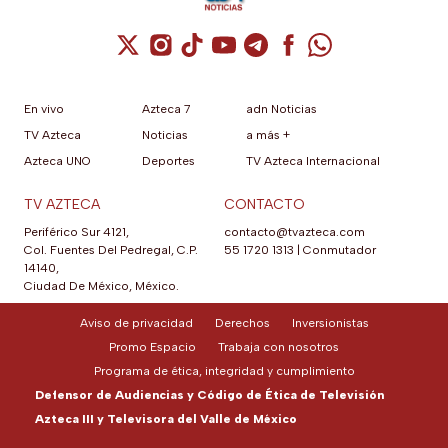
Cuenta de X / Twitter (se abre en una nuev
Cuenta de Instagram (se abre en una n
Cuenta de TikTok (se abre en una
Cuenta de YouTube (se abre 
Cuenta de Telegram (se a
Cuenta de Facebook 
Cuenta de Whats
En vivo
Azteca 7
adn Noticias
TV Azteca
Noticias
a más +
Azteca UNO
Deportes
TV Azteca Internacional
TV AZTECA
CONTACTO
Periférico Sur 4121,
contacto@tvazteca.com
Col. Fuentes Del Pedregal, C.P.
55 1720 1313
|
Conmutador
14140,
Ciudad De México, México.
Aviso de privacidad
Derechos
Inversionistas
Promo Espacio
Trabaja con nosotros
Programa de ética, integridad y cumplimiento
Defensor de Audiencias y Código de Ética de Televisión
Azteca III y Televisora del Valle de México