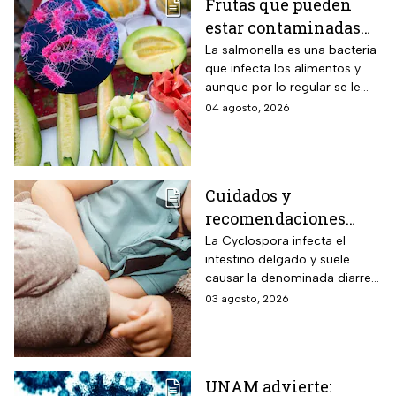
Frutas que pueden
estar contaminadas
de salmonella y cómo
La salmonella es una bacteria
que infecta los alimentos y
protegerte del
aunque por lo regular se le
contagio
relaciona con el huevo,
04 agosto, 2026
algunas frutas pueden estar
contaminadas.
Cuidados y
recomendaciones
para niños ante los
La Cyclospora infecta el
intestino delgado y suele
riesgos por cyclospora
causar la denominada diarrea
explosiva, de acuerdo con
03 agosto, 2026
autoridades sanitarias.
UNAM advierte: