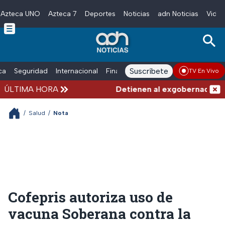
Azteca UNO
Azteca 7
Deportes
Noticias
adn Noticias
Video
Skip to main content
Suscríbete
ica
Seguridad
Internacional
Finanzas
adn Noticias Radio
Esp
TV En Vivo
ÚLTIMA HORA
Detienen al exgobernador de G
/
Salud
/
Nota
Cofepris autoriza uso de
vacuna Soberana contra la