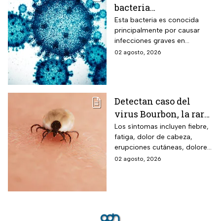
bacteria
Acinetobacter
Esta bacteria es conocida
principalmente por causar
baumannii podría
infecciones graves en
transmitirse entre
hospitales
02 agosto, 2026
humanos y animales
Detectan caso del
virus Bourbon, la rara
enfermedad
Los síntomas incluyen fiebre,
fatiga, dolor de cabeza,
transmitida por
erupciones cutáneas, dolores
garrapatas que no
musculares, náuseas y
02 agosto, 2026
tiene cura ni vacuna
vómitos.