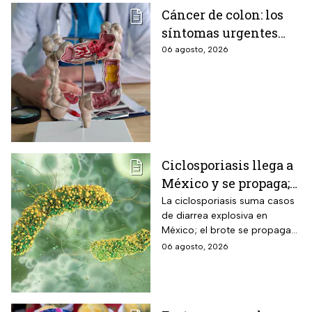
Cáncer de colon: los
síntomas urgentes
que te advierten que
06 agosto, 2026
ya está presente
Ciclosporiasis llega a
México y se propaga;
activan protocolos
La ciclosporiasis suma casos
de diarrea explosiva en
para revisar frutas y
México; el brote se propaga
verduras
en el territorio nacional
06 agosto, 2026