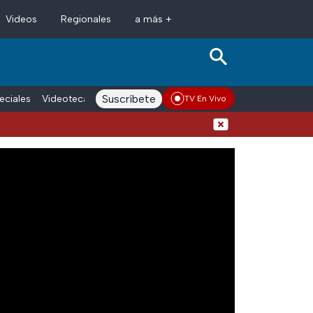
Videos
Regionales
a más +
Suscríbete
eciales
Videoteca
Conductores
Voces adn Noticias
Enlace La
TV En Vivo