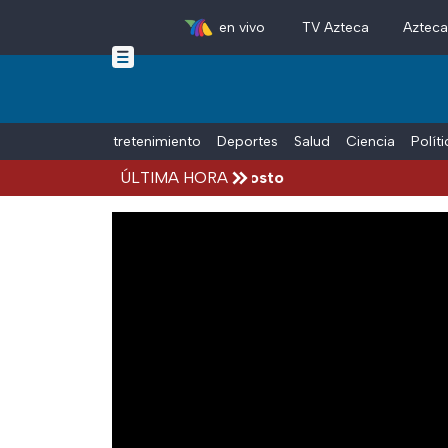
en vivo
TV Azteca
Aztec
Skip to main content
Tiempo Libre
Entretenimiento
Deportes
Salud
Ciencia
Polít
ccidentes hoy viernes 7 de agosto
ÚLTIMA HORA