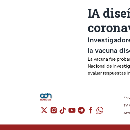
IA dise
corona
Investigador
la vacuna dis
La vacuna fue probad
Nacional de Investig
evaluar respuestas i
En 
TV 
Cuenta de X / Twitter (se abre en una n
Cuenta de Instagram (se abre en u
Cuenta de TikTok (se abre en 
Cuenta de YouTube (se ab
Cuenta de Telegram (
Cuenta de Facebo
Cuenta de Wh
Azt