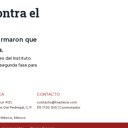
ntra el
irmaron que
a.
es del Instituto
 segunda fase para
CA
CONTACTO
Sur 4121,
contacto@tvazteca.com
s Del Pedregal, C.P.
55 1720 1313
|
Conmutador
México, México.