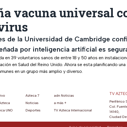
ña vacuna universal co
virus
es de la Universidad de Cambridge conf
eñada por inteligencia artificial es segur
a en 39 voluntarios sanos de entre 18 y 50 años en instalacion
ación en Salud del Reino Unido. Ahora se esta planificando una
nmunes en un grupo más amplio y diverso.
TV AZTE
vivo
Azteca 7
adn Noticias
Periférico 
Azteca
Noticias
a más +
ueva pestaña)
na nueva pestaña)
una nueva pestaña)
re en una nueva pestaña)
se abre en una nueva pestaña)
ok (se abre en una nueva pestaña)
atsApp (se abre en una nueva pestaña)
Col. Fuente
eca UNO
Deportes
TV Azteca Internacional
14140,
Ciudad De 