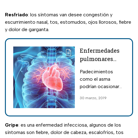
Resfriado
: los síntomas van desee congestión y
escurrimiento nasal, tos, estornudos, ojos llorosos, fiebre
y dolor de garganta.
Enfermedades
pulmonares
podrían
Padecimientos
ocasionar
como el asma
infartos
podrían ocasionar
ataques al corazón
30 marzo, 2019
y otros problemas
cardíacos
importantes.
Gripe
: es una enfermedad infecciosa, algunos de los
síntomas son fiebre, dolor de cabeza, escalofríos, tos