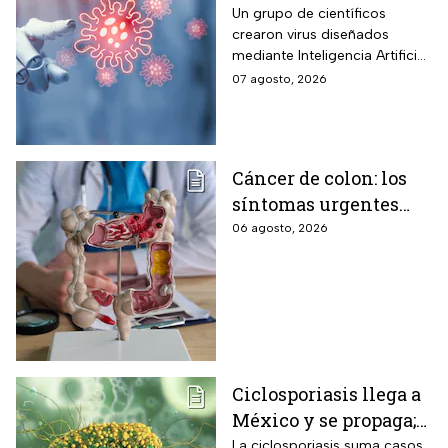
diseñados por la IA,
Un grupo de científicos
crearon virus diseñados
¿son peligrosos para
mediante Inteligencia Artificial
los humanos?
pero se han encendido las
07 agosto, 2026
alertar sobre cómo garantizar
su seguridad.
Cáncer de colon: los
síntomas urgentes
que te advierten que
06 agosto, 2026
ya está presente
Ciclosporiasis llega a
México y se propaga;
activan protocolos
La ciclosporiasis suma casos