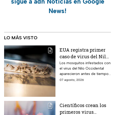
sigue a adn Noticias en Google
News!
LO MÁS VISTO
EUA registra primer
caso de virus del Nilo
Occidental de 2026
Los mosquitos infestados con
el virus del Nilo Occidental
aparecieron antes de tiempo
en EUA; ya se registró el
07 agosto, 2026
primer caso en una persona
Científicos crean los
primeros virus