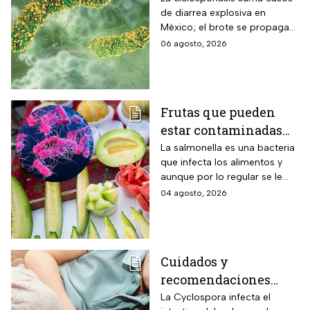
de diarrea explosiva en
para revisar frutas y
México; el brote se propaga
verduras
en el territorio nacional
06 agosto, 2026
Frutas que pueden
estar contaminadas
de salmonella y cómo
La salmonella es una bacteria
que infecta los alimentos y
protegerte del
aunque por lo regular se le
contagio
relaciona con el huevo,
04 agosto, 2026
algunas frutas pueden estar
contaminadas.
Cuidados y
recomendaciones
para niños ante los
La Cyclospora infecta el