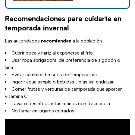
debido a la forma en
la que el cuerpo
procesa la glucosa.
Recomendaciones para cuidarte en
temporada invernal
Las autoridades
recomiendan
a la población:
Cubrir boca y nariz al exponerse al frío.
Usar ropa abrigadora, de preferencia de algodón o
lana.
Evitar cambios bruscos de temperatura.
Ingerir agua simple o bebidas tibias sin endulzar.
Comer frutas y verduras de temporada que aporten
vitamina C.
Lavar o desinfectar tus manos con frecuencia.
No fumar en lugares cerrados.