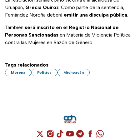
Uruapan,
Grecia Quiroz
. Como parte de la sentencia,
Fernández Noroña deberá
emitir una disculpa pública
.
También
será inscrito en el Registro Nacional de
Personas Sancionadas
en Materia de Violencia Política
contra las Mujeres en Razón de Género.
Tags relacionados
Morena
Política
Michoacán
Cuenta de X / Twitter (se abre en una nuev
Cuenta de Instagram (se abre en una n
Cuenta de TikTok (se abre en una
Cuenta de YouTube (se abre 
Cuenta de Telegram (se a
Cuenta de Facebook 
Cuenta de Whats