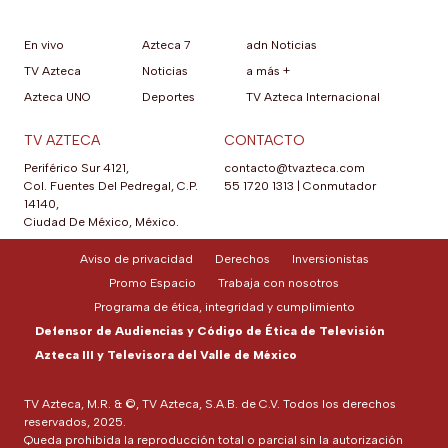
En vivo
Azteca 7
adn Noticias
TV Azteca
Noticias
a más +
Azteca UNO
Deportes
TV Azteca Internacional
TV AZTECA
CONTACTO
Periférico Sur 4121,
contacto@tvazteca.com
Col. Fuentes Del Pedregal, C.P.
55 1720 1313
|
Conmutador
14140,
Ciudad De México, México.
Aviso de privacidad
Derechos
Inversionistas
Promo Espacio
Trabaja con nosotros
Programa de ética, integridad y cumplimiento
Defensor de Audiencias y Código de Ética de Televisión
Azteca III y Televisora del Valle de México
TV Azteca, M.R. & ©, TV Azteca, S.A.B. de C.V. Todos los derechos
reservados, 2025.
Queda prohibida la reproducción total o parcial sin la autorización