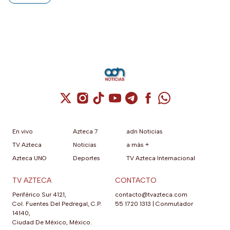
Cuenta de X / Twitter (se abre en una nuev
Cuenta de Instagram (se abre en una n
Cuenta de TikTok (se abre en una
Cuenta de YouTube (se abre 
Cuenta de Telegram (se a
Cuenta de Facebook 
Cuenta de Whats
En vivo
Azteca 7
adn Noticias
TV Azteca
Noticias
a más +
Azteca UNO
Deportes
TV Azteca Internacional
TV AZTECA
CONTACTO
Periférico Sur 4121,
contacto@tvazteca.com
Col. Fuentes Del Pedregal, C.P.
55 1720 1313
|
Conmutador
14140,
Ciudad De México, México.