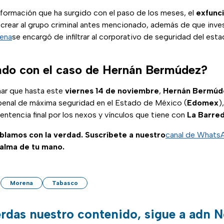
nformación que ha surgido con el paso de los meses, el
exfunc
 crear al grupo criminal antes mencionado, además de que inve
ena
se encargó de infiltrar al corporativo de seguridad del est
ado con el caso de Hernán Bermúdez?
nar que hasta este
viernes 14 de noviembre
,
Hernán Bermú
penal de máxima seguridad en el Estado de México (
Edomex
)
ntencia final por los nexos y vínculos que tiene con
La
Barre
ablamos con la verdad. Suscríbete a nuestro
canal de Whats
palma de tu mano.
Morena
Tabasco
erdas nuestro contenido, sigue a adn N