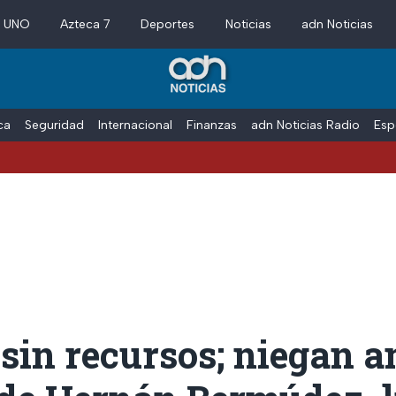
a UNO
Azteca 7
Deportes
Noticias
adn Noticias
ica
Seguridad
Internacional
Finanzas
adn Noticias Radio
Esp
 sin recursos; niegan 