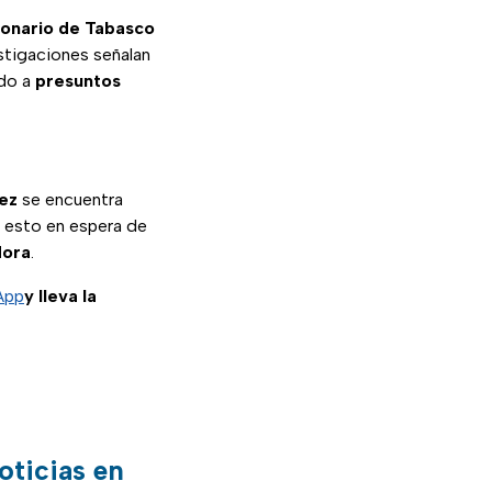
ionario
de
Tabasco
stigaciones señalan
ado a
presuntos
dez
se encuentra
, esto en espera de
dora
.
App
y lleva la
oticias en