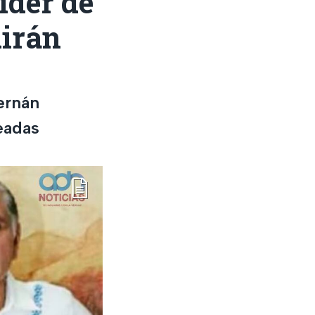
íder de
uirán
ernán
eadas