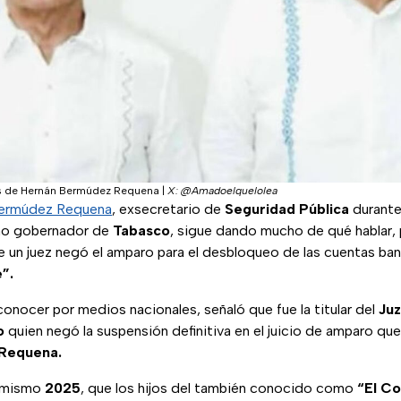
os de Hernán Bermúdez Requena
|
X: @Amadoelquelolea
ermúdez Requena
, exsecretario de
Seguridad Pública
durante
o gobernador de
Tabasco
, sigue dando mucho de qué hablar,
 un juez negó el amparo para el desbloqueo de las cuentas banc
”.
onocer por medios nacionales, señaló que fue la titular del
Ju
o
quien negó la suspensión definitiva en el juicio de amparo qu
Requena.
e mismo
2025
, que los hijos del también conocido como
“El C