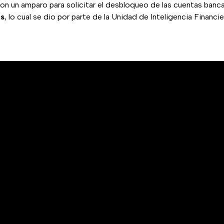
n un amparo para solicitar el desbloqueo de las cuentas banca
es
, lo cual se dio por parte de la Unidad de Inteligencia Financie