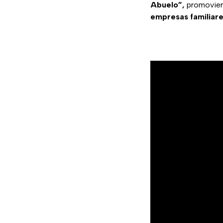
Abuelo”,
promoviero
empresas
familiar