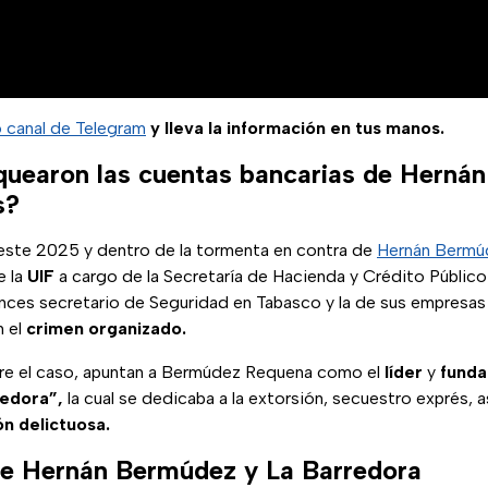
o canal de Telegram
y lleva la información en tus manos.
quearon las cuentas bancarias de Herná
s?
este 2025 y dentro de la tormenta en contra de
Hernán Bermú
e la
UIF
a cargo de la Secretaría de Hacienda y Crédito Público
nces secretario de Seguridad en Tabasco y la de sus empresas 
n el
crimen organizado.
re el caso, apuntan a Bermúdez Requena como el
líder
y
funda
redora”,
la cual se dedicaba a la extorsión, secuestro exprés, 
ón delictuosa.
re Hernán Bermúdez y La Barredora