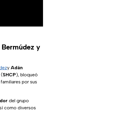
n Bermúdez y
dez
y
Adán
 (
SHCP
), bloqueó
familiares por sus
dor
del grupo
así como diversos