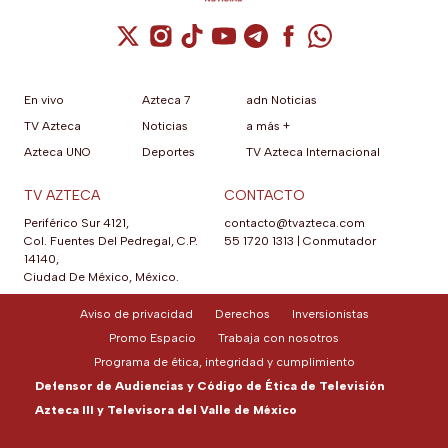
Cuenta de X / Twitter (se abre en una nuev
Cuenta de Instagram (se abre en una n
Cuenta de TikTok (se abre en una
Cuenta de YouTube (se abre 
Cuenta de Telegram (se a
Cuenta de Facebook 
Cuenta de Whats
En vivo
Azteca 7
adn Noticias
TV Azteca
Noticias
a más +
Azteca UNO
Deportes
TV Azteca Internacional
TV AZTECA
CONTACTO
Periférico Sur 4121,
contacto@tvazteca.com
Col. Fuentes Del Pedregal, C.P.
55 1720 1313
|
Conmutador
14140,
Ciudad De México, México.
Aviso de privacidad
Derechos
Inversionistas
Promo Espacio
Trabaja con nosotros
Programa de ética, integridad y cumplimiento
Defensor de Audiencias y Código de Ética de Televisión
Azteca III y Televisora del Valle de México