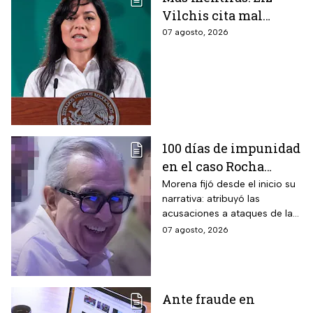
Vilchis cita mal
estudio de Reuters
07 agosto, 2026
sobre la credibilidad
de TV Azteca
100 días de impunidad
en el caso Rocha
Moya; recuento de los
Morena fijó desde el inicio su
narrativa: atribuyó las
hechos
acusaciones a ataques de la
oposición y agencias
07 agosto, 2026
extranjeras, cerrando filas con
sus figuras más
controvertidas.
Ante fraude en