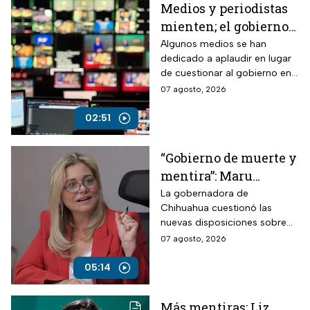
Medios y periodistas
mienten; el gobierno
controla la narrativa a
Algunos medios se han
dedicado a aplaudir en lugar
través de paleros
de cuestionar al gobierno en
medio de los nuevos
07 agosto, 2026
lineamientos para las
audiencias
02:51
“Gobierno de muerte y
mentira”: Maru
Campos arremete
La gobernadora de
Chihuahua cuestionó las
contra Morena por
nuevas disposiciones sobre
polémicos
medios y lanzó fuertes
07 agosto, 2026
lineamientos de
señalamientos contra el
audiencias
Gobierno de México durante
05:14
una conversación con
Roberto Ruiz.
Más mentiras: Liz