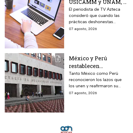
USICAMM y UNAM, el
reto es fortalecer una
El periodista de TV Azteca
consideró que cuando las
cultura de la
prácticas deshonestas
honestidad: Otoniel
comienzas a repetirse en
07 agosto, 2026
Martínez
distintos ámbitos, dejan de
ser hechos aislados y reflejan
un problema más amplio.
México y Perú
restablecen
relaciones
Tanto México como Perú
reconocieron los lazos que
diplomáticas después
los unen y reafirmaron su
de nueve meses
respeto al derecho
07 agosto, 2026
internacional